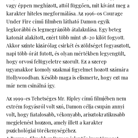
vagy éppen meghízott, attól függően, mit kívánt meg a
karakter hiteles megformálása. Az 1996-os Courage
Under Fire című filmben látható Damon egyik
legkorábbi és legmegrázóbb átalakulása. Egy beteg
katonát alakított, ezért több mint 18–20 kilót fogyott.
Akkor szinte kizárólag csirkét és zöldséget fogyasztott,
napi több órát futott, és olyan mértékben legyengült,
hogy orvosi felügyeletre szorult. Ez a szerep
ugyanakkor komoly szakmai figyelmet hozott számára
Hollywoodban. Később maga is elismerte, hogy ezt ma
már nem csinálná így.
Az 1999-es Tehetséges Mr. Ripley című filmjében nem
extrém fogyásról volt szó, Damon célja csupán annyi
volt, hogy fiatalosabb, vékonyabb, arisztokratikusabb
megjelenést hozzon, amely illett a karakter
pszichológiai törékenységéhez.