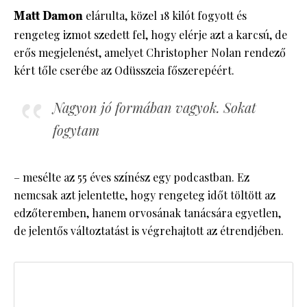
Matt Damon
elárulta, közel 18 kilót fogyott és
rengeteg izmot szedett fel, hogy elérje azt a karcsú, de
erős megjelenést, amelyet Christopher Nolan rendező
kért tőle cserébe az Odüsszeia főszerepéért.
Nagyon jó formában vagyok. Sokat
fogytam
– mesélte az 55 éves színész egy podcastban. Ez
nemcsak azt jelentette, hogy rengeteg időt töltött az
edzőteremben, hanem orvosának tanácsára egyetlen,
de jelentős változtatást is végrehajtott az étrendjében.