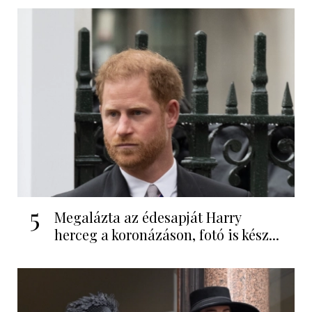
5
Megalázta az édesapját Harry
herceg a koronázáson, fotó is kész...