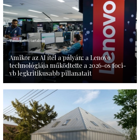
Támogatott tartalom
Amikor az AI ítél a pályán: a Lenovo
technológiája működtette a 2026-os foci-
vb legkritikusabb pillanatait