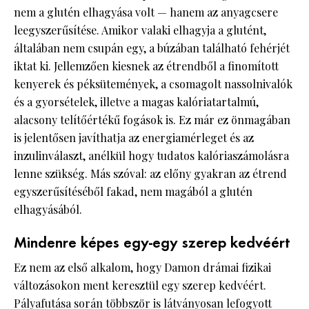
nem a glutén elhagyása volt — hanem az anyagcsere
leegyszerűsítése. Amikor valaki elhagyja a glutént,
általában nem csupán egy, a búzában található fehérjét
iktat ki. Jellemzően kiesnek az étrendből a finomított
kenyerek és péksütemények, a csomagolt nassolnivalók
és a gyorsételek, illetve a magas kalóriatartalmú,
alacsony telítőértékű fogások is. Ez már ez önmagában
is jelentősen javíthatja az energiamérleget és az
inzulinválaszt, anélkül hogy tudatos kalóriaszámolásra
lenne szükség. Más szóval: az előny gyakran az étrend
egyszerűsítéséből fakad, nem magából a glutén
elhagyásából.
Mindenre képes egy-egy szerep kedvéért
Ez nem az első alkalom, hogy Damon drámai fizikai
változásokon ment keresztül egy szerep kedvéért.
Pályafutása során többször is látványosan lefogyott