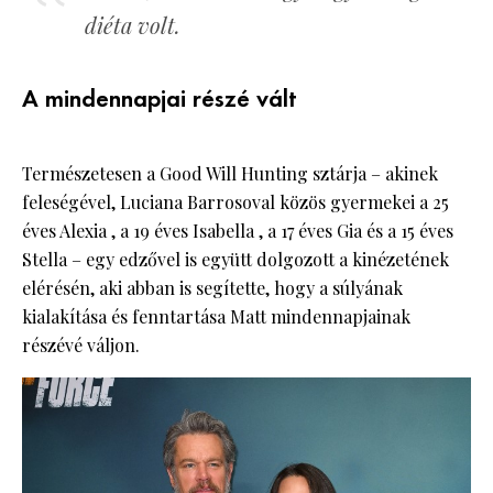
diéta volt.
A mindennapjai részé vált
Természetesen a Good Will Hunting sztárja – akinek
feleségével, Luciana Barrosoval közös gyermekei a 25
éves Alexia , a 19 éves Isabella , a 17 éves Gia és a 15 éves
Stella – egy edzővel is együtt dolgozott a kinézetének
elérésén, aki abban is segítette, hogy a súlyának
kialakítása és fenntartása Matt mindennapjainak
részévé váljon.