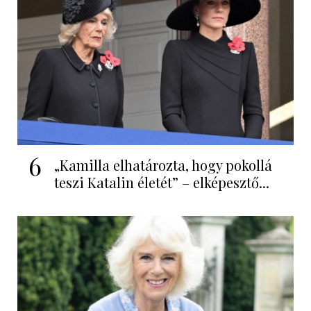
6
„Kamilla elhatározta, hogy pokollá
teszi Katalin életét” – elképesztő...