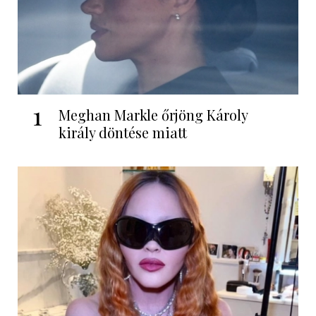
1
Meghan Markle őrjöng Károly
király döntése miatt