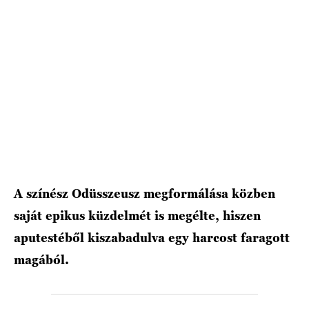
HÍRLEVÉL
A színész Odüsszeusz megformálása közben
saját epikus küzdelmét is megélte, hiszen
aputestéből kiszabadulva egy harcost faragott
magából.