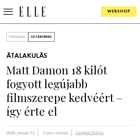
WEBSHOP
DIVAT
FŐOLDAL
SZTÁRHÍREK
ELLE DIGITAL
ÁTALAKULÁS
GOURMET AWARDS
Matt Damon 18 kilót
SZÉPSÉG
fogyott legújabb
KULTÚRA
filmszerepe kedvéért –
PSZICHÉ
így érte el
ÉLETMÓD
2026. január 13.
5 perc olvasás
Cserháti Szilvia
PÁRKAPCSOLAT