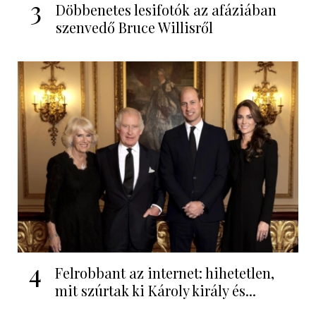
3
Döbbenetes lesifotók az afáziában
szenvedő Bruce Willisről
4
Felrobbant az internet: hihetetlen,
mit szúrtak ki Károly király és...