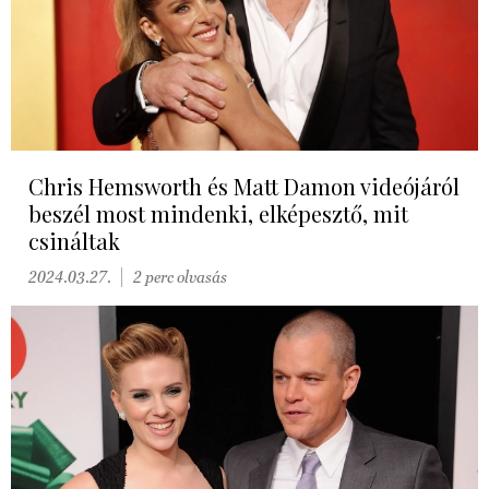
Chris Hemsworth és Matt Damon videójáról
beszél most mindenki, elképesztő, mit
csináltak
2024.03.27.
2 perc olvasás