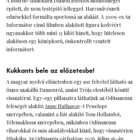
A Bourne-filmekhez Damon jelentős izomtömeget
épített, de nem testépítő jelleggel. Harcművészeti
edzésekkel formálta sportossá az alakját. A 2009-es Az
Informátor című filmben alakított figura kedvéért
ugyanakkor több mint 13 kilót hízott, hogy hitelesen
alakítson egy középkorú, önkontrollt vesztett
informátort.
Kukkants bele az előzetesbe!
A magyar nyelvű előzetesben egy sor felvétel látható az
őszes szakállú Damonról, amint Trója elestéből készül
visszatérni. Egy-egy pillanatra láthatjuk az Odüsszeusz
feleségét alakító
Anne Hathaway
-t Penelope
szerepében, valamint a fiát alakító Tom Hollandot,
Télemakhosz szerepében, miközben Odüsszeusz
viharokkal és más akadályokkal küzd, hogy visszatérjen
Ithakába. Az Odüsszeia várhatóan 2026. július 16-án