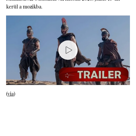
kerül a mozikba.
(
via
)