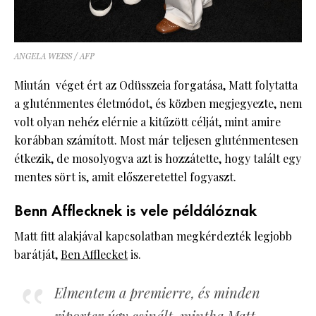
ANGELA WEISS / AFP
Miután véget ért az Odüsszeia forgatása, Matt folytatta
a gluténmentes életmódot, és közben megjegyezte, nem
volt olyan nehéz elérnie a kitűzött célját, mint amire
korábban számított. Most már teljesen gluténmentesen
étkezik, de mosolyogva azt is hozzátette, hogy talált egy
mentes sört is, amit előszeretettel fogyaszt.
Benn Afflecknek is vele példálóznak
Matt fitt alakjával kapcsolatban megkérdezték legjobb
barátját,
Ben Afflecket
is.
Elmentem a premierre, és minden
riporter úgy csinált, mintha Matt