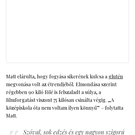
Matt elárulta, hogy fogyása sikerének kulcsa a
glutén
megvonása volt az étrendjéből. Elmondása szerint
régebben 90 kiló fölé is felszaladt a súlya, a
filmforgatást viszont 75 kilósan csinálta végig. „A
középiskola óta nem voltam ilyen könnyű” – folytatta
Matt.
Szóval, sok edzés és egy nagyon szigorú