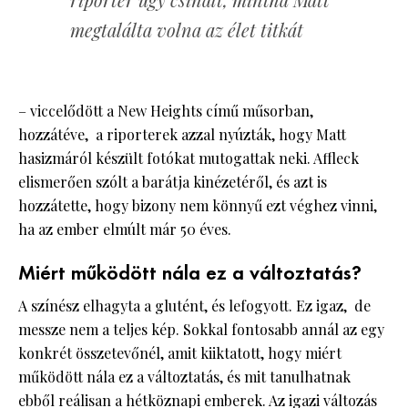
megtalálta volna az élet titkát
– viccelődött a New Heights című műsorban,
hozzátéve, a riporterek azzal nyúzták, hogy Matt
hasizmáról készült fotókat mutogattak neki. Affleck
elismerően szólt a barátja kinézetéről, és azt is
hozzátette, hogy bizony nem könnyű ezt véghez vinni,
ha az ember elmúlt már 50 éves.
Miért működött nála ez a változtatás?
A színész elhagyta a glutént, és lefogyott. Ez igaz, de
messze nem a teljes kép. Sokkal fontosabb annál az egy
konkrét összetevőnél, amit kiiktatott, hogy miért
működött nála ez a változtatás, és mit tanulhatnak
ebből reálisan a hétköznapi emberek. Az igazi változás