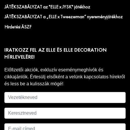
JÁTÉKSZABÁLYZAT az "ELLE x JYSK" játékhoz
JÁTÉKSZABÁLYZAT a „ELLE x Tweezerman” nyereményjátékhoz
Hirdetési ÁSZF
IRATKOZZ FEL AZ ELLE ÉS ELLE DECORATION
HÍRLEVELÉRE!
Előfizetői akciók, exkluzív eseménymeghívók és
cikkajánlók. Értesülj elsőként a velünk kapcsolatos hírekről
és less be a kulisszák mögé!