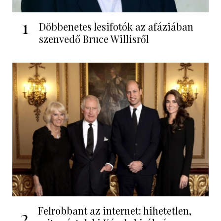
1
Döbbenetes lesifotók az afáziában
szenvedő Bruce Willisről
Felrobbant az internet: hihetetlen,
2