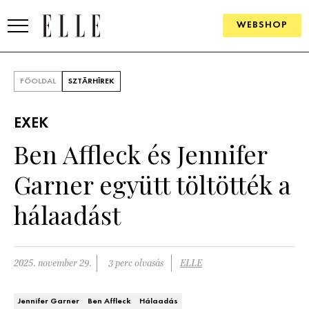
WEBSHOP
DIVAT
FŐOLDAL
SZTÁRHÍREK
ELLE DIGITAL
EXEK
GOURMET AWARDS
Ben Affleck és Jennifer
SZÉPSÉG
Garner együtt töltötték a
KULTÚRA
hálaadást
PSZICHÉ
2025. november 29.
3 perc olvasás
ELLE
ÉLETMÓD
PÁRKAPCSOLAT
Jennifer Garner
Ben Affleck
Hálaadás