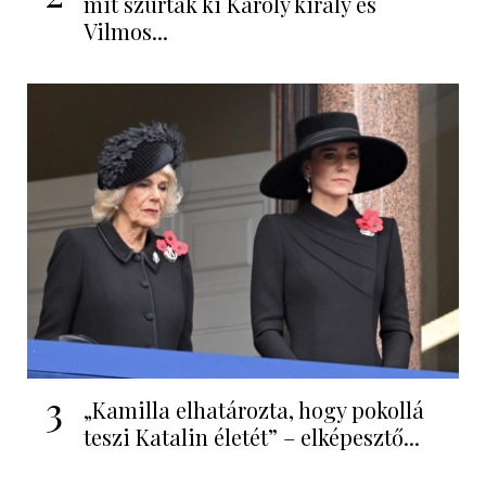
mit szúrtak ki Károly király és
Vilmos...
3
„Kamilla elhatározta, hogy pokollá
teszi Katalin életét” – elképesztő...