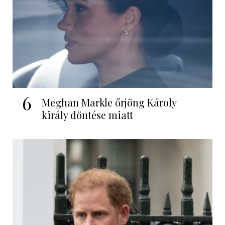
6
Meghan Markle őrjöng Károly
király döntése miatt