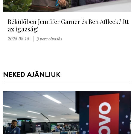
Békülőben Jennifer Garner és Ben Affleck? Itt
az igazság!
2025.08.15.
3 perc olvasás
NEKED AJÁNLJUK