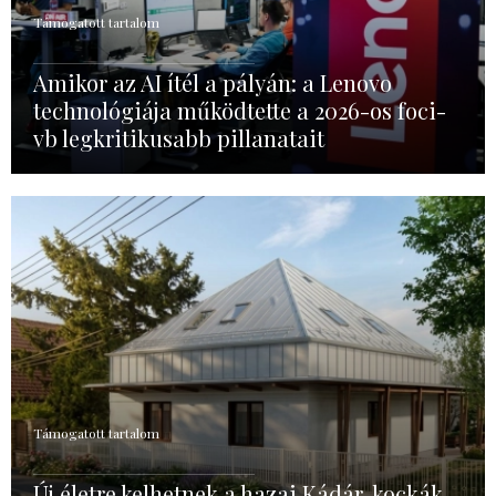
Támogatott tartalom
Amikor az AI ítél a pályán: a Lenovo
technológiája működtette a 2026-os foci-
vb legkritikusabb pillanatait
Támogatott tartalom
Új életre kelhetnek a hazai Kádár-kockák