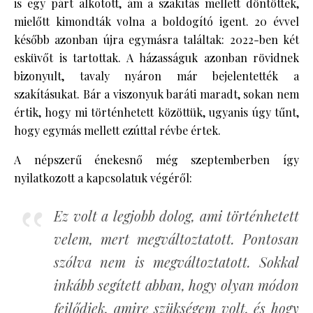
is egy párt alkotott, ám a szakítás mellett döntöttek,
mielőtt kimondták volna a boldogító igent. 20 évvel
később azonban újra egymásra találtak: 2022-ben két
esküvőt is tartottak. A házasságuk azonban rövidnek
bizonyult, tavaly nyáron már bejelentették a
szakításukat. Bár a viszonyuk baráti maradt, sokan nem
értik, hogy mi történhetett közöttük, ugyanis úgy tűnt,
hogy egymás mellett ezúttal révbe értek.
A népszerű énekesnő még szeptemberben így
nyilatkozott a kapcsolatuk végéről:
Ez volt a legjobb dolog, ami történhetett
velem, mert megváltoztatott. Pontosan
szólva nem is megváltoztatott. Sokkal
inkább segített abban, hogy olyan módon
fejlődjek, amire szükségem volt, és hogy