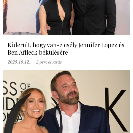
Kiderült, hogy van-e esély Jennifer Lopez és
Ben Affleck békülésére
2025.10.12.
2 perc olvasás