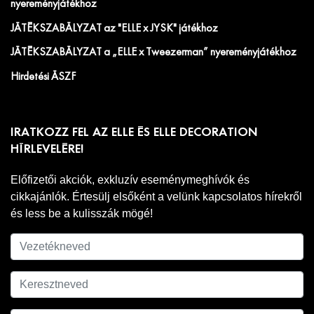
nyereményjátékhoz
JÁTÉKSZABÁLYZAT az "ELLE x JYSK" játékhoz
JÁTÉKSZABÁLYZAT a „ELLE x Tweezerman” nyereményjátékhoz
Hirdetési ÁSZF
IRATKOZZ FEL AZ ELLE ÉS ELLE DECORATION
HÍRLEVELÉRE!
Előfizetői akciók, exkluzív eseménymeghívók és
cikkajánlók. Értesülj elsőként a velünk kapcsolatos hírekről
és less be a kulisszák mögé!