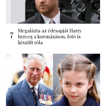
Megalázta az édesapját Harry
7
herceg a koronázáson, fotó is
készült róla