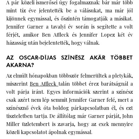
A pár közeli ismerősei úgy fogalmaznak: bár már több
mint tíz éve jelentették be a válásukat, ma már jól
kijönnek egymással, és őszintén támogatják a másikat.
Jennifer Garner a tavalyi év során is segítette a volt
férjét, amikor Ben Affleck és Jennifer Lopez két év
házasság után bejelentették, hogy válnak.
AZ OSCAR-DÍJAS SZÍNÉSZ AKÁR TÖBBET
AKARNA?
Az elmúlt hónapokban többször felmerültek a pletykák,
miszerint
Ben Affleck
talán többet érez barátságnál a
volt párja iránt. Egyes információk szerint a színész
csak azért nem lép semmit Jennifer Garner felé, mert a
színésznő évek óta boldog párkapcsolatban él, és ezt
tiszteletben tartja. De állítólag már Garner párját, John
Miller üzletembert is zavarja, hogy az exek mennyire
közeli kapcsolatot ápolnak egymással.