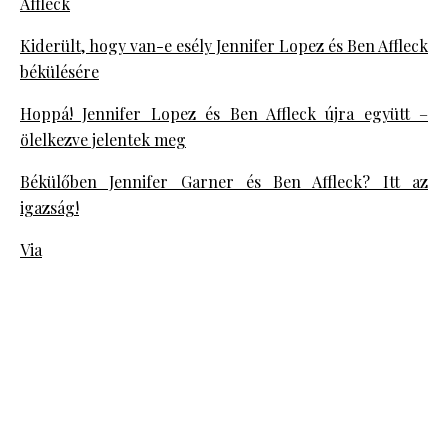
Affleck
Kiderült, hogy van-e esély Jennifer Lopez és Ben Affleck
békülésére
Hoppá! Jennifer Lopez és Ben Affleck újra együtt –
ölelkezve jelentek meg
Békülőben Jennifer Garner és Ben Affleck? Itt az
igazság!
Via