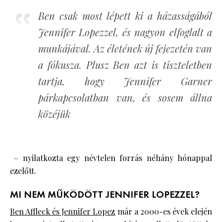
Ben csak most lépett ki a házasságából
Jennifer Lopezzel, és nagyon elfoglalt a
munkájával. Az életének új fejezetén van
a fókusza. Plusz Ben azt is tiszteletben
tartja, hogy Jennifer Garner
párkapcsolatban van, és sosem állna
közéjük
– nyilatkozta egy névtelen forrás néhány hónappal
ezelőtt.
MI NEM MŰKÖDÖTT JENNIFER LOPEZZEL?
Ben Affleck és Jennifer Lopez
már a 2000-es évek elején