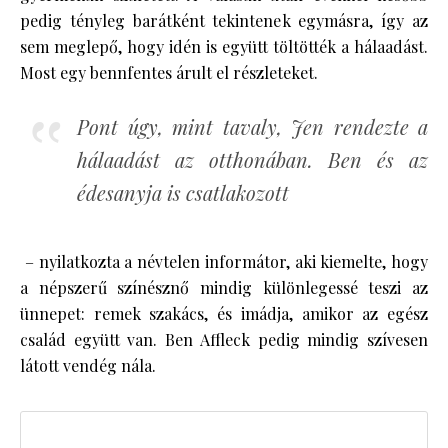
pedig tényleg barátként tekintenek egymásra, így az
sem meglepő, hogy idén is együtt töltötték a hálaadást.
Most egy bennfentes árult el részleteket.
Pont úgy, mint tavaly, Jen rendezte a
hálaadást az otthonában. Ben és az
édesanyja is csatlakozott
– nyilatkozta a névtelen informátor, aki kiemelte, hogy
a népszerű színésznő mindig különlegessé teszi az
ünnepet: remek szakács, és imádja, amikor az egész
család együtt van. Ben Affleck pedig mindig szívesen
látott vendég nála.