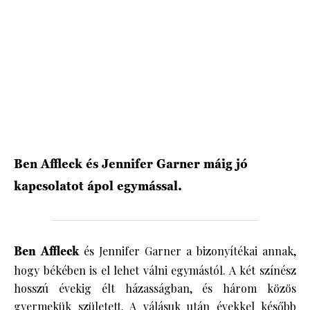
HÍRLEVÉL
Ben Affleck és Jennifer Garner máig jó
kapcsolatot ápol egymással.
Ben Affleck
és Jennifer Garner a bizonyítékai annak,
hogy békében is el lehet válni egymástól. A két színész
hosszú évekig élt házasságban, és három közös
gyermekük született. A válásuk után évekkel később