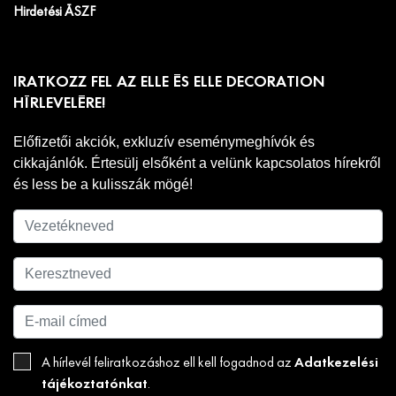
Hirdetési ÁSZF
IRATKOZZ FEL AZ ELLE ÉS ELLE DECORATION
HÍRLEVELÉRE!
Előfizetői akciók, exkluzív eseménymeghívók és
cikkajánlók. Értesülj elsőként a velünk kapcsolatos hírekről
és less be a kulisszák mögé!
Adatkezelési
A hírlevél feliratkozáshoz ell kell fogadnod az
tájékoztatónkat
.