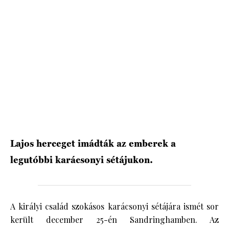
HÍRLEVÉL
Lajos herceget imádták az emberek a
legutóbbi karácsonyi sétájukon.
A királyi család szokásos karácsonyi sétájára ismét sor
került december 25-én Sandringhamben. Az