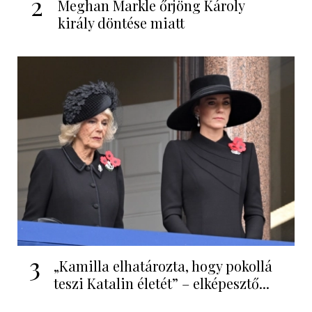
2
Meghan Markle őrjöng Károly
király döntése miatt
3
„Kamilla elhatározta, hogy pokollá
teszi Katalin életét” – elképesztő...