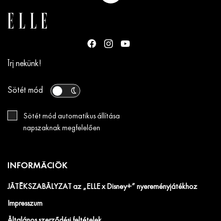
Írj nekünk!
Sötét mód
Sötét mód automatikus állítása
napszaknak megfelelően
INFORMÁCIÓK
JÁTÉKSZABÁLYZAT az „ELLE x Disney+” nyereményjátékhoz
Impresszum
Általános szerződési feltételek