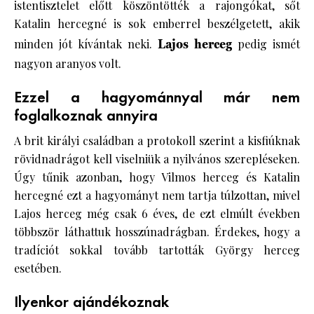
istentisztelet előtt köszöntötték a rajongókat, sőt
Katalin hercegné is sok emberrel beszélgetett, akik
minden jót kívántak neki.
Lajos herceg
pedig ismét
nagyon aranyos volt.
Ezzel a hagyománnyal már nem
foglalkoznak annyira
A brit királyi családban a protokoll szerint a kisfiúknak
rövidnadrágot kell viselniük a nyilvános szerepléseken.
Úgy tűnik azonban, hogy Vilmos herceg és Katalin
hercegné ezt a hagyományt nem tartja túlzottan, mivel
Lajos herceg még csak 6 éves, de ezt elmúlt években
többször láthattuk hosszúnadrágban. Érdekes, hogy a
tradíciót sokkal tovább tartották György herceg
esetében.
Ilyenkor ajándékoznak