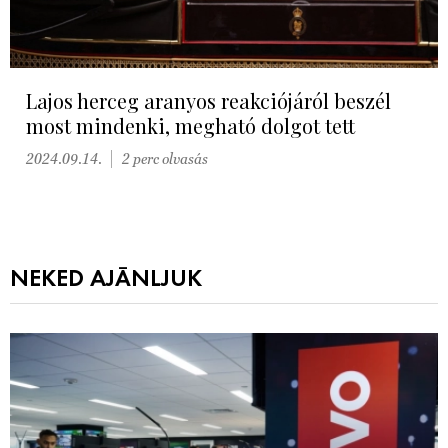
Lajos herceg aranyos reakciójáról beszél
most mindenki, megható dolgot tett
2024.09.14.
2 perc olvasás
NEKED AJÁNLJUK