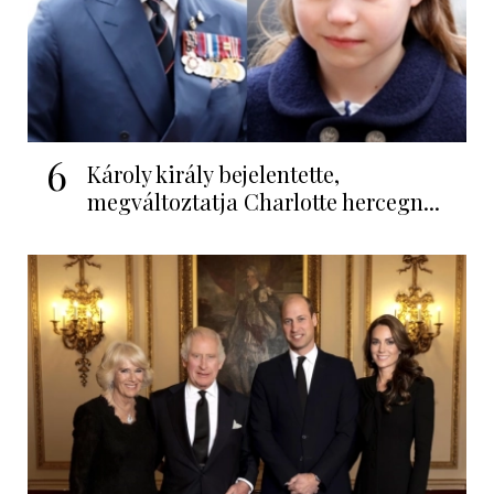
6
Károly király bejelentette,
megváltoztatja Charlotte hercegn...