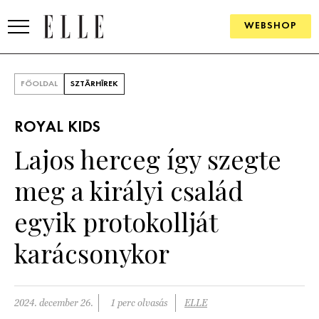
WEBSHOP
DIVAT
FŐOLDAL
SZTÁRHÍREK
ELLE DIGITAL
ROYAL KIDS
GOURMET AWARDS
Lajos herceg így szegte
SZÉPSÉG
meg a királyi család
KULTÚRA
egyik protokollját
PSZICHÉ
karácsonykor
ÉLETMÓD
2024. december 26.
1 perc olvasás
ELLE
PÁRKAPCSOLAT