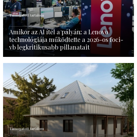
Támogatott tartalom
Amikor az AI ítél a pályán: a Lenovo
technológiája működtette a 2026-os foci-
vb legkritikusabb pillanatait
Támogatott tartalom