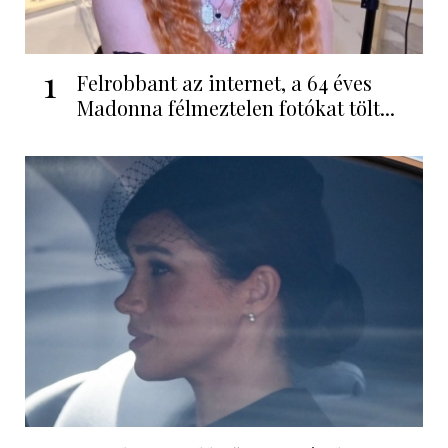
1
Felrobbant az internet, a 64 éves
Madonna félmeztelen fotókat tölt...