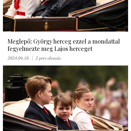
Meglepő: György herceg ezzel a mondattal
fegyelmezte meg Lajos herceget
2024.09.18.
2 perc olvasás