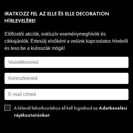
IRATKOZZ FEL AZ ELLE ÉS ELLE DECORATION
HÍRLEVELÉRE!
Előfizetői akciók, exkluzív eseménymeghívók és
cikkajánlók. Értesülj elsőként a velünk kapcsolatos hírekről
és less be a kulisszák mögé!
Adatkezelési
A hírlevél feliratkozáshoz ell kell fogadnod az
tájékoztatónkat
.