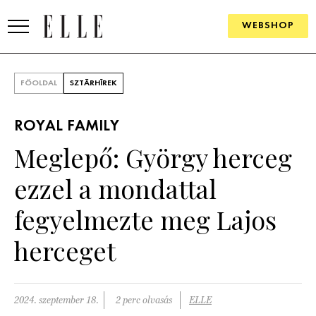
WEBSHOP
DIVAT
FŐOLDAL
SZTÁRHÍREK
ELLE DIGITAL
ROYAL FAMILY
GOURMET AWARDS
Meglepő: György herceg
SZÉPSÉG
ezzel a mondattal
KULTÚRA
fegyelmezte meg Lajos
PSZICHÉ
herceget
ÉLETMÓD
2024. szeptember 18.
2 perc olvasás
ELLE
PÁRKAPCSOLAT