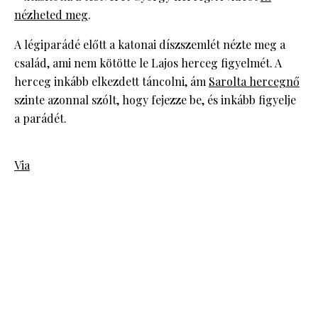
nézheted meg
.
A légiparádé előtt a katonai díszszemlét nézte meg a
család, ami nem kötötte le Lajos herceg figyelmét. A
herceg inkább elkezdett táncolni, ám
Sarolta hercegnő
szinte azonnal szólt, hogy fejezze be, és inkább figyelje
a parádét.
Via