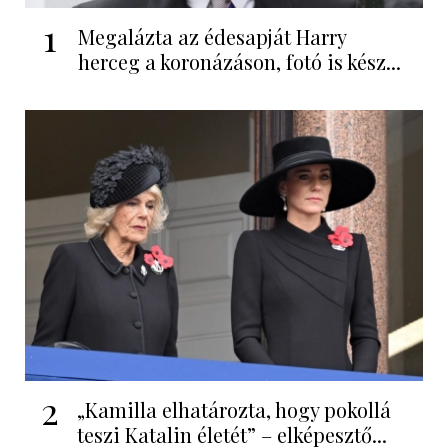
1
Megalázta az édesapját Harry
herceg a koronázáson, fotó is kész...
2
„Kamilla elhatározta, hogy pokollá
teszi Katalin életét” – elképesztő...