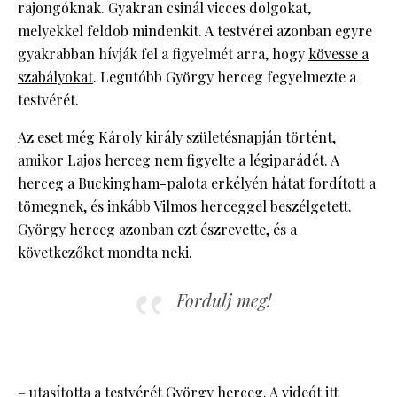
rajongóknak. Gyakran csinál vicces dolgokat,
melyekkel feldob mindenkit. A testvérei azonban egyre
gyakrabban hívják fel a figyelmét arra, hogy
kövesse a
szabályokat
. Legutóbb György herceg fegyelmezte a
testvérét.
Az eset még Károly király születésnapján történt,
amikor Lajos herceg nem figyelte a légiparádét. A
herceg a Buckingham-palota erkélyén hátat fordított a
tömegnek, és inkább Vilmos herceggel beszélgetett.
György herceg azonban ezt észrevette, és a
következőket mondta neki.
Fordulj meg!
– utasította a testvérét György herceg. A videót
itt