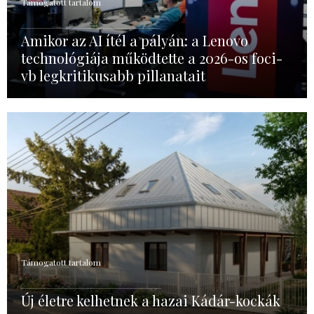
Támogatott tartalom
Amikor az AI ítél a pályán: a Lenovo
technológiája működtette a 2026-os foci-
vb legkritikusabb pillanatait
Támogatott tartalom
Új életre kelhetnek a hazai Kádár-kockák