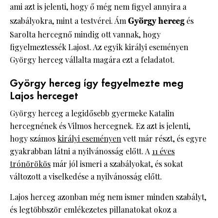
ami azt is jelenti, hogy ő még nem figyel annyira a
szabályokra, mint a testvérei. Ám
György herceg
és
Sarolta hercegnő mindig ott vannak, hogy
figyelmeztessék Lajost. Az egyik királyi eseményen
György herceg vállalta magára ezt a feladatot.
György herceg így fegyelmezte meg
Lajos herceget
György herceg a legidősebb gyermeke Katalin
hercegnének és Vilmos hercegnek. Ez azt is jelenti,
hogy számos
királyi eseményen
vett már részt, és egyre
gyakrabban látni a nyilvánosság előtt. A
11 éves
trónörökös
már jól ismeri a szabályokat, és sokat
változott a viselkedése a nyilvánosság előtt.
Lajos herceg azonban még nem ismer minden szabályt,
és legtöbbször emlékezetes pillanatokat okoz a