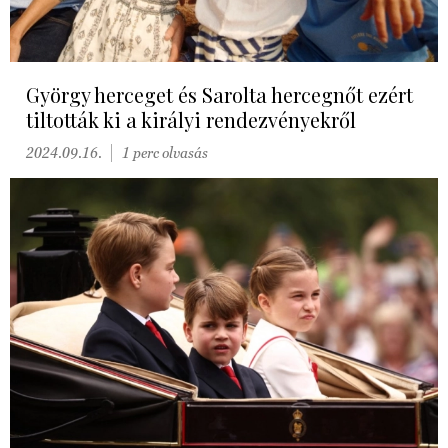
György herceget és Sarolta hercegnőt ezért
tiltották ki a királyi rendezvényekről
2024.09.16.
1 perc olvasás