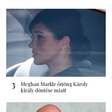
3
Meghan Markle őrjöng Károly
király döntése miatt