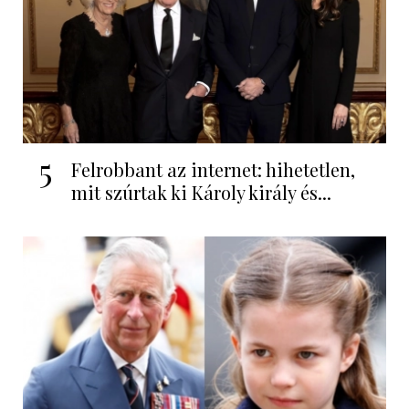
5
Felrobbant az internet: hihetetlen,
mit szúrtak ki Károly király és...