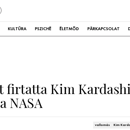
KULTÚRA
PSZICHÉ
ÉLETMÓD
PÁRKAPCSOLAT
t firtatta Kim Kardash
i a NASA
vallomás
Kim Kard