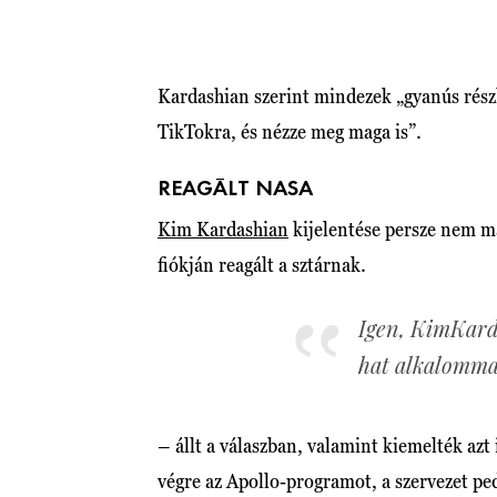
Kardashian szerint mindezek „gyanús részl
TikTokra, és nézze meg maga is”.
REAGÁLT NASA
Kim Kardashian
kijelentése persze nem ma
fiókján reagált a sztárnak.
Igen, KimKard
hat alkalommal
– állt a válaszban, valamint kiemelték az
végre az Apollo-programot, a szervezet pe