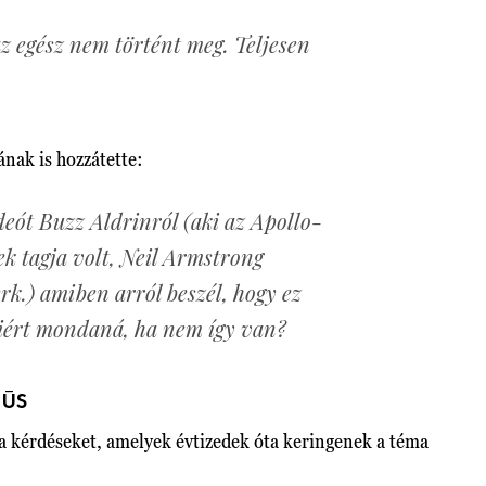
z egész nem történt meg. Teljesen
ak is hozzátette:
deót Buzz Aldrinról
(aki az Apollo-
ek tagja volt, Neil Armstrong
rk.)
amiben arról beszél, hogy ez
Miért mondaná, ha nem így van?
NÚS
a kérdéseket, amelyek évtizedek óta keringenek a téma