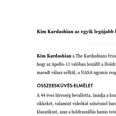
Kim Kardashian az egyik legújabb k
Kim Kardashian
a The Kardashians friss
hogy az Apollo-11 valóban leszállt a Holdr
maradt válasz nélkül, a NASA ugyanis reag
ÖSSZEESKÜVÉS-ELMÉLET
A 44 éves híresség bevallotta, imádja a ko
cikkeket, valamint videókat színésznő ba
klasszikust, azaz a holdraszállás hamis teór