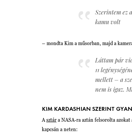
Szerintem ez a
kamu volt
– mondta Kim a műsorban, majd a kamerán
Láttam pár vi
11 legénységén
mellett – a sze
nem is igaz. 
KIM KARDASHIAN SZERINT GYA
A
sztár
a NASA-ra aztán felsorolta azokat 
kapcsán a neten: