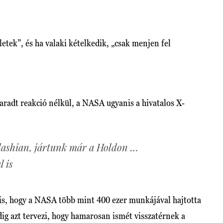
etek”, és ha valaki kételkedik, „csak menjen fel
radt reakció nélkül, a NASA ugyanis a hivatalos X-
ashian, jártunk már a Holdon …
 is
t is, hogy a NASA több mint 400 ezer munkájával hajtotta
dig azt tervezi, hogy hamarosan ismét visszatérnek a