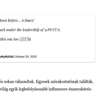
 Moon before… 6 times!
back under the leadership of
@POTUS
.
 this one too 🇺🇸🚀
DuffyNASA)
October 30, 2025
is sokan válaszoltak. Egyesek szórakoztatónak találták,
világ egyik legbefolyásosabb influencere összeesküvés-