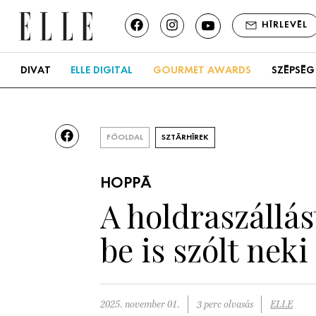
HÍRLEVÉL
DIVAT
ELLE DIGITAL
GOURMET AWARDS
SZÉPSÉG
FŐOLDAL
SZTÁRHÍREK
HOPPÁ
A holdraszállás
be is szólt nek
2025. november 01.
3 perc olvasás
ELLE