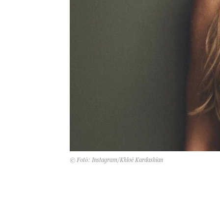
© Fotó: Instagram/Khloé Kardashian