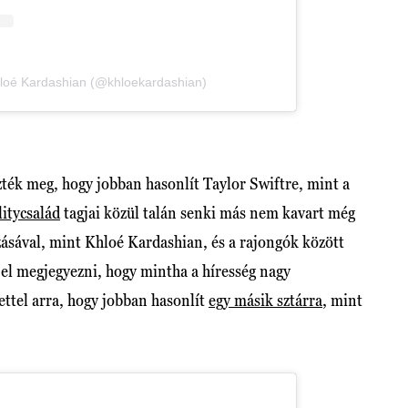
loé Kardashian (@khloekardashian)
zték meg, hogy jobban hasonlít Taylor Swiftre, mint a
litycsalád
tagjai közül talán senki más nem kavart még
zásával, mint Khloé Kardashian, és a rajongók között
el megjegyezni, hogy mintha a híresség nagy
ettel arra, hogy jobban hasonlít
egy másik sztárra
, mint