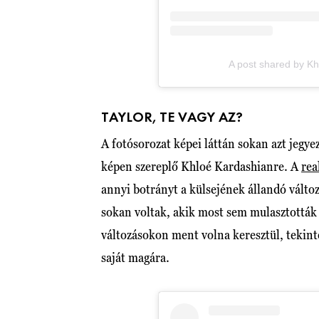
A post shared by Kh
TAYLOR, TE VAGY AZ?
A fotósorozat képei láttán sokan azt jegye
képen szereplő Khloé Kardashianre. A
rea
annyi botrányt a külsejének állandó válto
sokan voltak, akik most sem mulasztották 
változásokon ment volna keresztül, tekint
saját magára.