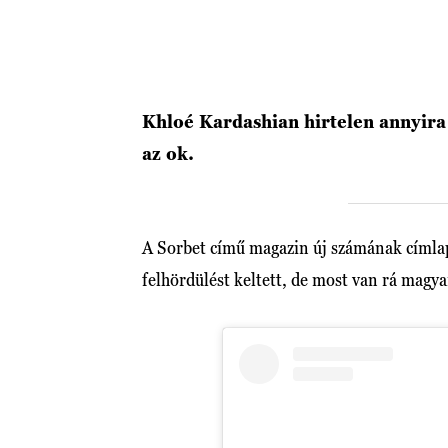
Khloé Kardashian hirtelen annyira
az ok.
A Sorbet című magazin új számának címlap
felhördülést keltett, de most van rá magyar