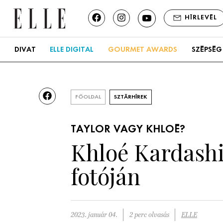
HÍRLEVÉL
DIVAT
ELLE DIGITAL
GOURMET AWARDS
SZÉPSÉG
FŐOLDAL
SZTÁRHÍREK
TAYLOR VAGY KHLOÉ?
Khloé Kardashia
fotóján
2023. január 04.
2 perc olvasás
ELLE