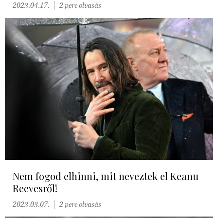
2023.04.17.
2 perc olvasás
Nem fogod elhinni, mit neveztek el Keanu
Reevesről!
2023.03.07.
2 perc olvasás