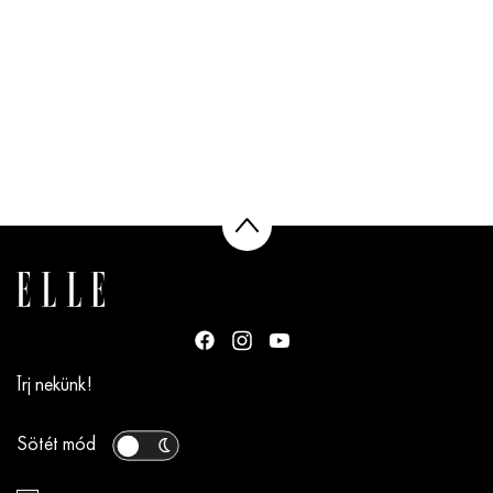
Írj nekünk!
Sötét mód