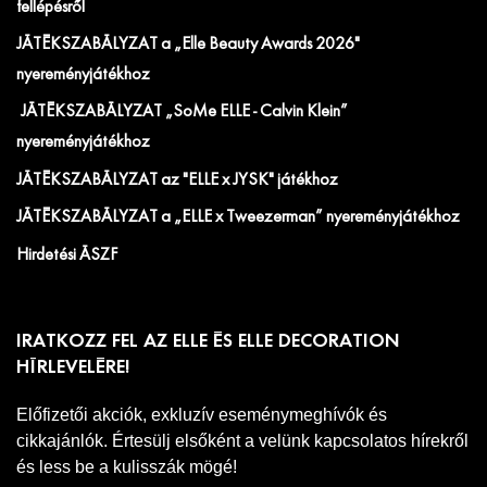
fellépésről
JÁTÉKSZABÁLYZAT a „Elle Beauty Awards 2026"
nyereményjátékhoz
JÁTÉKSZABÁLYZAT „SoMe ELLE - Calvin Klein”
nyereményjátékhoz
JÁTÉKSZABÁLYZAT az "ELLE x JYSK" játékhoz
JÁTÉKSZABÁLYZAT a „ELLE x Tweezerman” nyereményjátékhoz
Hirdetési ÁSZF
IRATKOZZ FEL AZ ELLE ÉS ELLE DECORATION
HÍRLEVELÉRE!
Előfizetői akciók, exkluzív eseménymeghívók és
cikkajánlók. Értesülj elsőként a velünk kapcsolatos hírekről
és less be a kulisszák mögé!