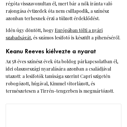
régóta visszavonultan él, mert bár a nők iránta való
rajongása évtizedek óta nem csillapodik, a színész
azonban terhesnek érzi a túlzott érdeklődést.
Idén úgy döntött, hogy
Európában tölti a nyári
szabadságát
, és számos lesifotó is készült a pihenéséről.
Keanu Reeves kiélvezte a nyarat
Az 58 éves színész évek óta boldog párkapcsolatban él,
idei olaszországi nyaralására azonban a családjával
utazott: a lesifotók tanúsága szerint Capri szigetén
robogózott, húgával, Kimmel vitorlázott, és
természetesen a Tirrén-tengerben is megmártózott.