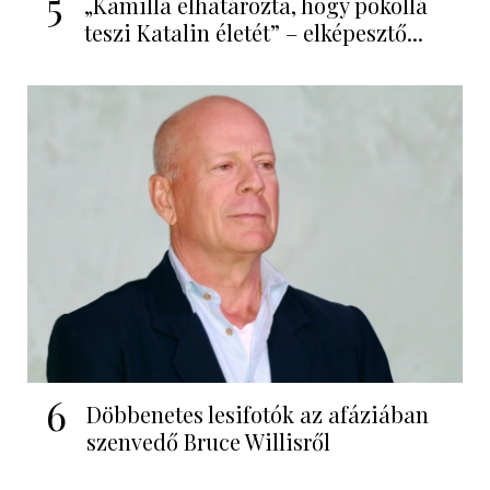
5
„Kamilla elhatározta, hogy pokollá
teszi Katalin életét” – elképesztő...
6
Döbbenetes lesifotók az afáziában
szenvedő Bruce Willisről