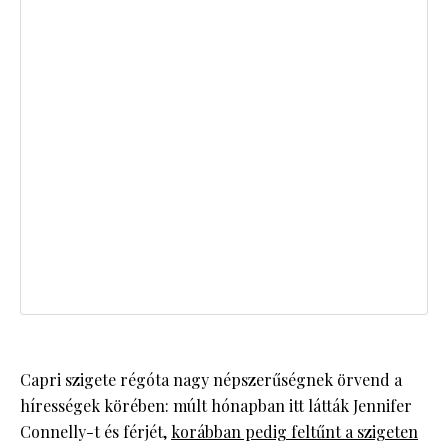
Capri szigete régóta nagy népszerűségnek örvend a
hírességek körében: múlt hónapban itt látták Jennifer
Connelly-t és férjét,
korábban pedig feltűnt a szigeten