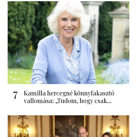
7
Kamilla hercegné könnyfakasztó
vallomása: „Tudom, hogy csak...