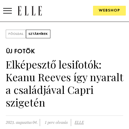
WEBSHOP
DIVAT
FŐOLDAL
SZTÁRHÍREK
ELLE DIGITAL
ÚJ FOTÓK
GOURMET AWARDS
Elképesztő lesifotók:
SZÉPSÉG
Keanu Reeves így nyaralt
KULTÚRA
a családjával Capri
PSZICHÉ
szigetén
ÉLETMÓD
2023. augusztus 04.
1 perc olvasás
ELLE
PÁRKAPCSOLAT