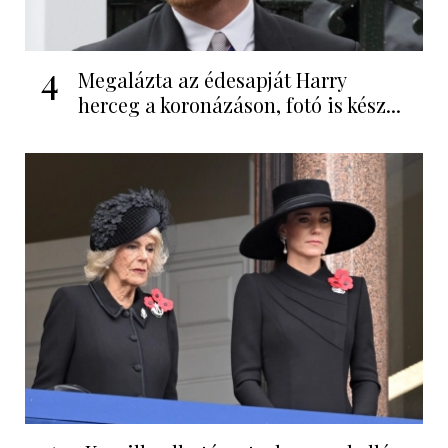
4
Megalázta az édesapját Harry
herceg a koronázáson, fotó is kész...