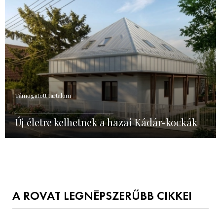
Támogatott tartalom
Új életre kelhetnek a hazai Kádár-kockák
A ROVAT LEGNÉPSZERŰBB CIKKEI