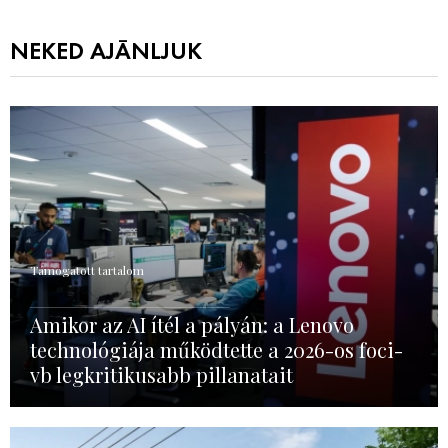
NEKED AJÁNLJUK
Támogatott tartalom
Amikor az AI ítél a pályán: a Lenovo
technológiája működtette a 2026-os foci-
vb legkritikusabb pillanatait