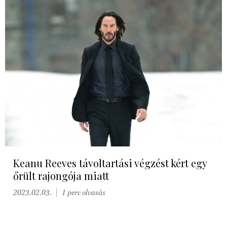
Keanu Reeves távoltartási végzést kért egy
őrült rajongója miatt
2023.02.03.
1 perc olvasás