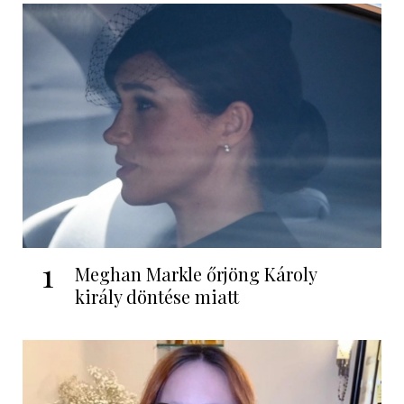
1
Meghan Markle őrjöng Károly
király döntése miatt