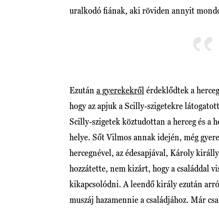
uralkodó fiának, aki röviden annyit mond
Ezután
a gyerekekről
érdeklődtek a herceg
hogy az apjuk a Scilly-szigetekre látogato
Scilly-szigetek köztudottan a herceg és a
helye. Sőt Vilmos annak idején, még gyerek
hercegnével, az édesapjával, Károly királl
hozzátette, nem kizárt, hogy a családdal v
kikapcsolódni. A leendő király ezután arró
muszáj hazamennie a családjához. Már cs