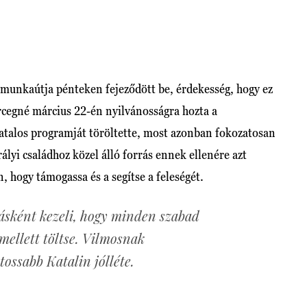
 munkaútja pénteken fejeződött be, érdekesség, hogy ez
ercegné március 22-én nyilvánosságra hozta a
atalos programját töröltette, most azonban fokozatosan
irályi családhoz közel álló forrás ennek ellenére azt
, hogy támogassa és a segítse a feleségét.
ásként kezeli, hogy minden szabad
 mellett töltse. Vilmosnak
ossabb Katalin jólléte.