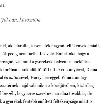
ott:
Jól van, kösöznöm
nél, aki elárulta, a csemeték nagyon féltékenyek amiatt,
tt, ők pedig nem tarthattak vele. Ennek oka, hogy a
 hercegné, valamint a gyerekeik kedvenc menekülési
korában is sok időt töltött ott az édesanyjával, Diana
yal és az öccsével, Harry herceggel. Vilmos amúgy
isszatérnek majd valamikor a közeljövőben, kizárólag
l beszélt, hogy szíve szeretne maradna tovább is, de
ak
a gyerekek
fentebb említett féltékenysége miatt is.