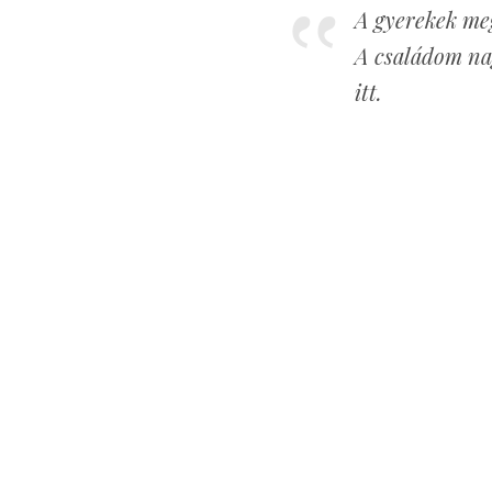
A gyerekek meg
A családom na
itt.