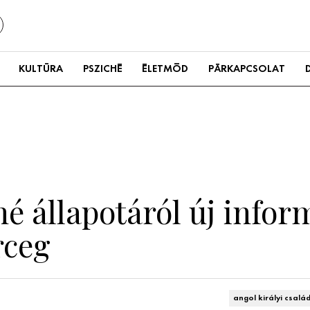
KULTÚRA
PSZICHÉ
ÉLETMÓD
PÁRKAPCSOLAT
é állapotáról új infor
rceg
angol királyi csalá