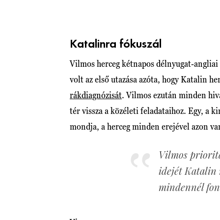
Katalinra fókuszál
Vilmos herceg kétnapos délnyugat-angliai
volt az első utazása azóta, hogy Katalin h
rákdiagnózisát
. Vilmos ezután minden hiv
tér vissza a közéleti feladataihoz. Egy, a k
mondja, a herceg minden erejével azon van
Vilmos priorit
idejét Katalin
mindennél font