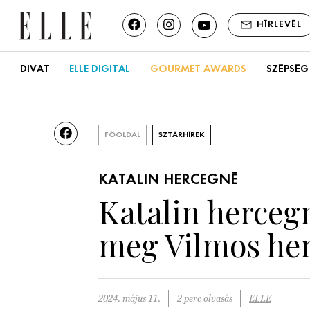
HÍRLEVÉL
DIVAT
ELLE DIGITAL
GOURMET AWARDS
SZÉPSÉG
FŐOLDAL
SZTÁRHÍREK
KATALIN HERCEGNÉ
Katalin hercegn
meg Vilmos he
2024. május 11.
2 perc olvasás
ELLE