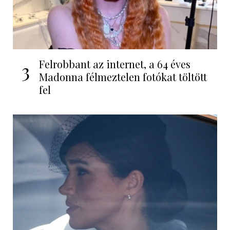
Felrobbant az internet, a 64 éves
3
Madonna félmeztelen fotókat töltött
fel