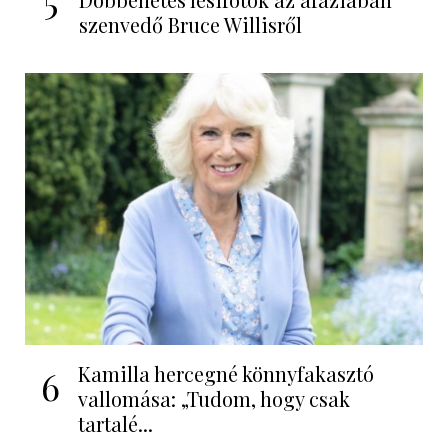
5
szenvedő Bruce Willisről
Kamilla hercegné könnyfakasztó
6
vallomása: „Tudom, hogy csak
tartalé...