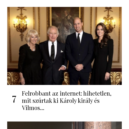
Felrobbant az internet: hihetetlen,
7
mit szúrtak ki Károly király és
Vilmos...