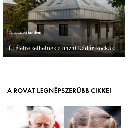
Támogatott tartalom
Új életre kelhetnek a hazai Kádár-kockák
A ROVAT LEGNÉPSZERŰBB CIKKEI