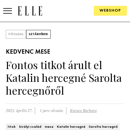
WEBSHOP
DIVAT
FŐOLDAL
SZTÁRHÍREK
ELLE DIGITAL
KEDVENC MESE
GOURMET AWARDS
Fontos titkot árult el
SZÉPSÉG
Katalin hercegné Sarolta
KULTÚRA
hercegnőről
PSZICHÉ
2023. április 27.
1 perc olvasás
Kurucz Barbara
ÉLETMÓD
PÁRKAPCSOLAT
titok
királyi család
mese
Katalin hercegné
Sarolta hercegnő