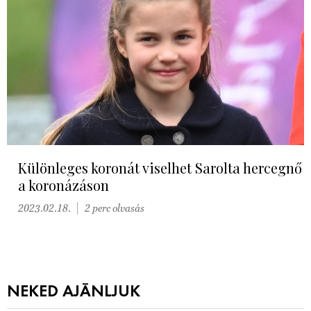
Különleges koronát viselhet Sarolta hercegnő
a koronázáson
2023.02.18.
2 perc olvasás
NEKED AJÁNLJUK