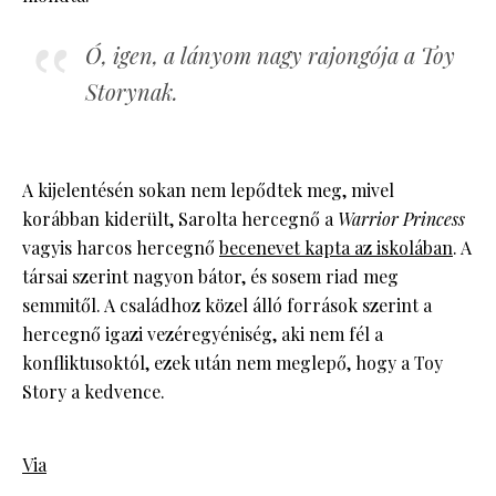
Ó, igen, a lányom nagy rajongója a Toy
Storynak.
A kijelentésén sokan nem lepődtek meg, mivel
korábban kiderült, Sarolta hercegnő a
Warrior Princess
vagyis harcos hercegnő
becenevet kapta az iskolában
. A
társai szerint nagyon bátor, és sosem riad meg
semmitől. A családhoz közel álló források szerint a
hercegnő igazi vezéregyéniség, aki nem fél a
konfliktusoktól, ezek után nem meglepő, hogy a Toy
Story a kedvence.
Via