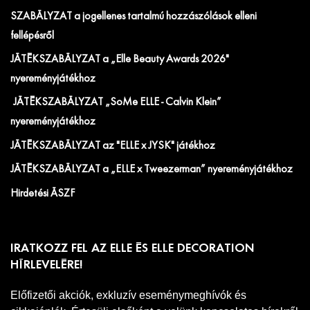
SZABÁLYZAT a jogellenes tartalmú hozzászólások elleni
fellépésről
JÁTÉKSZABÁLYZAT a „Elle Beauty Awards 2026"
nyereményjátékhoz
JÁTÉKSZABÁLYZAT „SoMe ELLE - Calvin Klein”
nyereményjátékhoz
JÁTÉKSZABÁLYZAT az "ELLE x JYSK" játékhoz
JÁTÉKSZABÁLYZAT a „ELLE x Tweezerman” nyereményjátékhoz
Hirdetési ÁSZF
IRATKOZZ FEL AZ ELLE ÉS ELLE DECORATION
HÍRLEVELÉRE!
Előfizetői akciók, exkluzív eseménymeghívók és