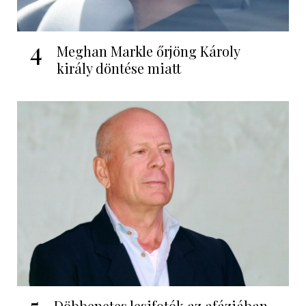
4
Meghan Markle őrjöng Károly
király döntése miatt
Döbbenetes lesifotók az afáziában