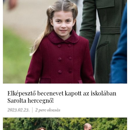
Elképesztő becenevet kapott az iskolában
Sarolta hercegnő!
2023.02.23.
2 perc olvasás