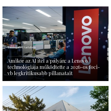
Támogatott tartalom
Amikor az AI ítél a pályán: a Lenovo
technológiája működtette a 2026-os foci-
vb legkritikusabb pillanatait