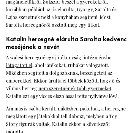
magánéletükről. Sokszor beszél a gyerekekről,
korábban például azt is elárulta, György, Sarolta és
Lajos szeretnek neki a konyhában segíteni. Most
Sarolta hercegnőről osztott meg egy titkot.
Katalin hercegné elárulta Sarolta kedvenc
meséjének a nevét
A walesi hercegné egy
jótékonysági intézménybe
látogatott el
, ahol játékokat, ruhákat válogatott.
Miközben segített a dolgozóknak, beszélgetett az
emberekkel. Ekkor árulta el többek között, hogy ő és
Vilmos herceg
nem szeretnének több gyermeket
.
Katalin ezt egy vicces elszólással tette nyilvánvalóvá.
Ám más is szóba került, miközben pakoltak, a hercegné
meglátott egy játékokkal teli dobozt, melyben a Toy
Story figurák voltak. Katalin ekkor a következőt
mondta.