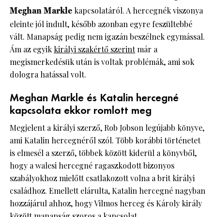
Meghan Markle
kapcsolatáról. A hercegnék viszonya
eleinte jól indult, később azonban egyre feszültebbé
vált. Manapság pedig nem igazán beszélnek egymással.
Ám az egyik
királyi szakértő szerint
már a
megismerkedésük után is voltak problémák, ami sok
dologra hatással volt.
Meghan Markle és Katalin hercegné
kapcsolata ekkor romlott meg
Megjelent a királyi szerző, Rob Jobson legújabb könyve,
ami Katalin hercegnéről szól. Több korábbi történetet
is elmesél a szerző, többek között kiderül a könyvből,
hogy a walesi hercegné ragaszkodott bizonyos
szabályokhoz mielőtt csatlakozott volna a brit királyi
családhoz. Emellett elárulta, Katalin hercegné nagyban
hozzájárul ahhoz, hogy Vilmos herceg és Károly király
között manapság szoros a kapcsolat.