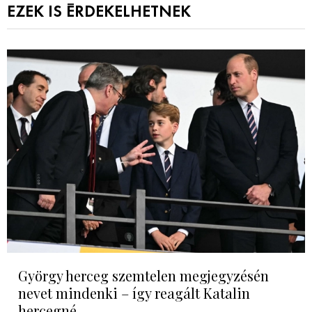
EZEK IS ÉRDEKELHETNEK
György herceg szemtelen megjegyzésén
nevet mindenki – így reagált Katalin
hercegné