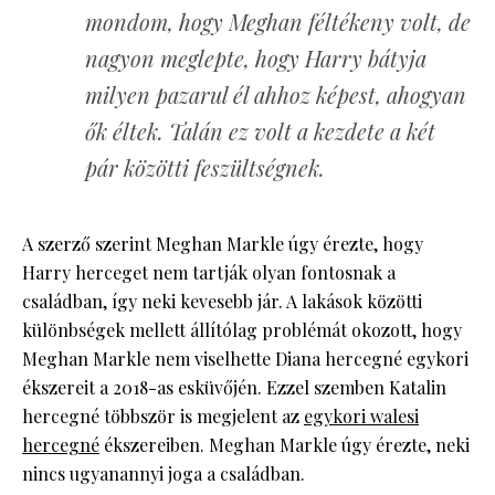
mondom, hogy Meghan féltékeny volt, de
nagyon meglepte, hogy Harry bátyja
milyen pazarul él ahhoz képest, ahogyan
ők éltek. Talán ez volt a kezdete a két
pár közötti feszültségnek.
A szerző szerint Meghan Markle úgy érezte, hogy
Harry herceget nem tartják olyan fontosnak a
családban, így neki kevesebb jár. A lakások közötti
különbségek mellett állítólag problémát okozott, hogy
Meghan Markle nem viselhette Diana hercegné egykori
ékszereit a 2018-as esküvőjén. Ezzel szemben Katalin
hercegné többször is megjelent az
egykori walesi
hercegné
ékszereiben. Meghan Markle úgy érezte, neki
nincs ugyanannyi joga a családban.