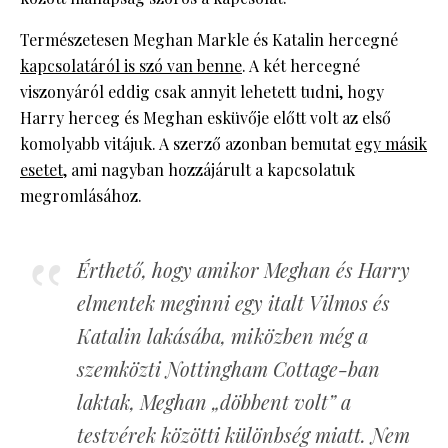
Természetesen Meghan Markle és Katalin hercegné
kapcsolatáról is szó van benne
. A két hercegné
viszonyáról eddig csak annyit lehetett tudni, hogy
Harry herceg és Meghan esküvője előtt volt az első
komolyabb vitájuk. A szerző azonban bemutat
egy másik
esetet
, ami nagyban hozzájárult a kapcsolatuk
megromlásához.
Érthető, hogy amikor Meghan és Harry
elmentek meginni egy italt Vilmos és
Katalin lakásába, miközben még a
szemközti Nottingham Cottage-ban
laktak, Meghan „döbbent volt” a
testvérek közötti különbség miatt. Nem