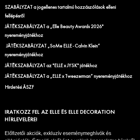
SZABÁLYZAT a jogellenes tartalmú hozzászólások elleni
fellépésről
JÁTÉKSZABÁLYZAT a „Elle Beauty Awards 2026"
nyereményjátékhoz
JÁTÉKSZABÁLYZAT „SoMe ELLE - Calvin Klein”
nyereményjátékhoz
JÁTÉKSZABÁLYZAT az "ELLE x JYSK" játékhoz
JÁTÉKSZABÁLYZAT a „ELLE x Tweezerman” nyereményjátékhoz
Hirdetési ÁSZF
IRATKOZZ FEL AZ ELLE ÉS ELLE DECORATION
HÍRLEVELÉRE!
Előfizetői akciók, exkluzív eseménymeghívók és