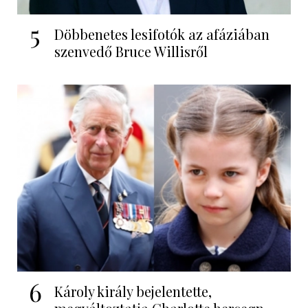
5
Döbbenetes lesifotók az afáziában
szenvedő Bruce Willisről
6
Károly király bejelentette,