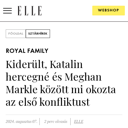
WEBSHOP
DIVAT
FŐOLDAL
SZTÁRHÍREK
ELLE DIGITAL
ROYAL FAMILY
GOURMET AWARDS
Kiderült, Katalin
SZÉPSÉG
hercegné és Meghan
KULTÚRA
Markle között mi okozta
PSZICHÉ
az első konfliktust
ÉLETMÓD
2024. augusztus 07.
2 perc olvasás
ELLE
PÁRKAPCSOLAT