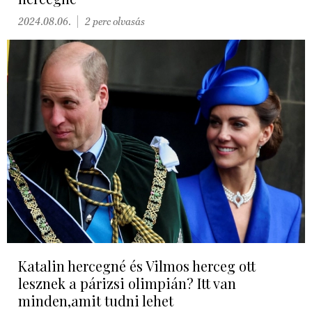
2024.08.06.
2 perc olvasás
Katalin hercegné és Vilmos herceg ott
lesznek a párizsi olimpián? Itt van
minden,amit tudni lehet