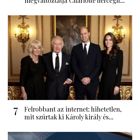
megváltoztatja Charlotte hercegn...
7
Felrobbant az internet: hihetetlen,
mit szúrtak ki Károly király és...