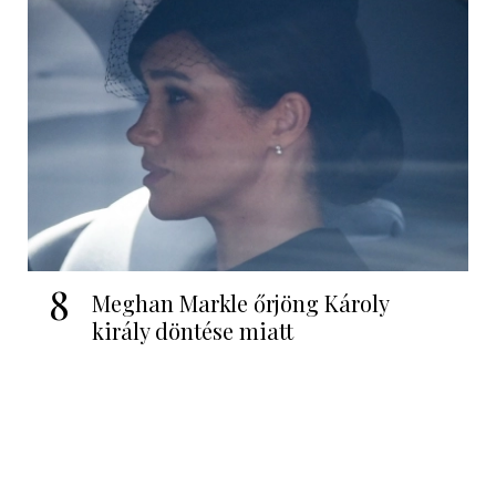
8
Meghan Markle őrjöng Károly
király döntése miatt