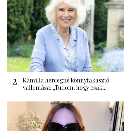
2
Kamilla hercegné könnyfakasztó
vallomása: „Tudom, hogy csak...