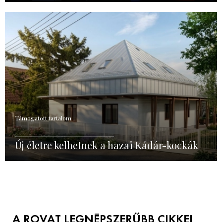
Támogatott tartalom
Új életre kelhetnek a hazai Kádár-kockák
A ROVAT LEGNÉPSZERŰBB CIKKEI