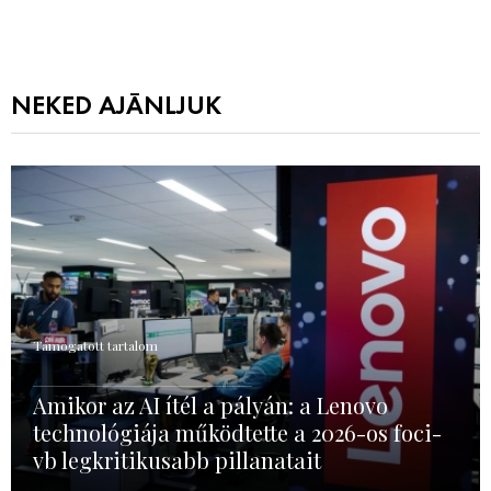
NEKED AJÁNLJUK
Támogatott tartalom
Amikor az AI ítél a pályán: a Lenovo
technológiája működtette a 2026-os foci-
vb legkritikusabb pillanatait