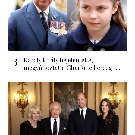
3
Károly király bejelentette,
megváltoztatja Charlotte hercegn...