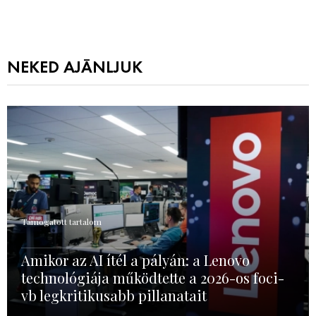
NEKED AJÁNLJUK
Támogatott tartalom
Amikor az AI ítél a pályán: a Lenovo
technológiája működtette a 2026-os foci-
vb legkritikusabb pillanatait