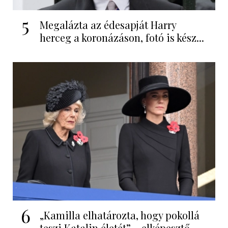
5
Megalázta az édesapját Harry
herceg a koronázáson, fotó is kész...
6
„Kamilla elhatározta, hogy pokollá
teszi Katalin életét” – elképesztő...