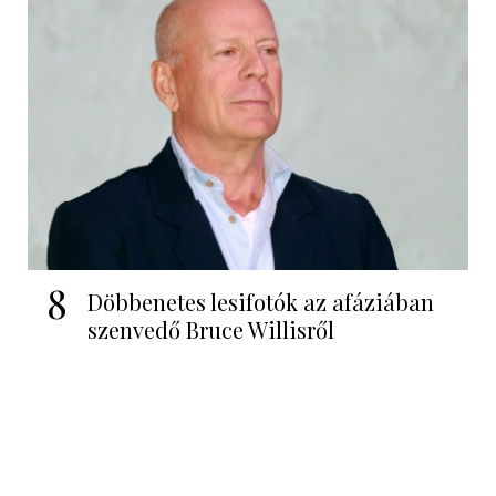
8
Döbbenetes lesifotók az afáziában
szenvedő Bruce Willisről