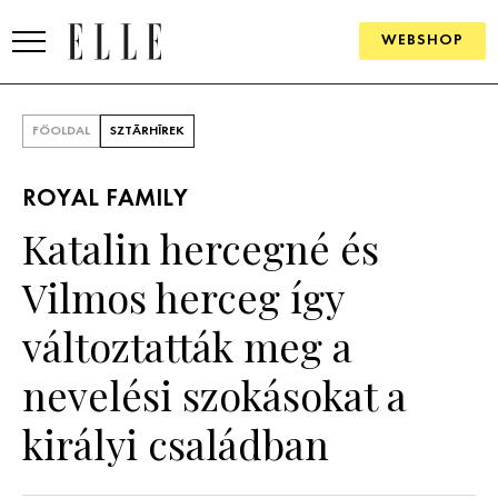
WEBSHOP
DIVAT
FŐOLDAL
SZTÁRHÍREK
ELLE DIGITAL
ROYAL FAMILY
GOURMET AWARDS
Katalin hercegné és
SZÉPSÉG
Vilmos herceg így
KULTÚRA
változtatták meg a
PSZICHÉ
nevelési szokásokat a
királyi családban
ÉLETMÓD
PÁRKAPCSOLAT