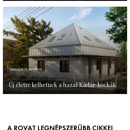
Támogatott tartalom
Új életre kelhetnek a hazai Kádár-kockák
A ROVAT LEGNÉPSZERŰBB CIKKEI