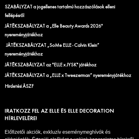
SZABÁLYZAT a jogellenes tartalmú hozzászólások elleni
fellépésről
JÁTÉKSZABÁLYZAT a „Elle Beauty Awards 2026"
nyereményjátékhoz
JÁTÉKSZABÁLYZAT „SoMe ELLE - Calvin Klein”
nyereményjátékhoz
JÁTÉKSZABÁLYZAT az "ELLE x JYSK" játékhoz
JÁTÉKSZABÁLYZAT a „ELLE x Tweezerman” nyereményjátékhoz
Hirdetési ÁSZF
IRATKOZZ FEL AZ ELLE ÉS ELLE DECORATION
HÍRLEVELÉRE!
Előfizetői akciók, exkluzív eseménymeghívók és