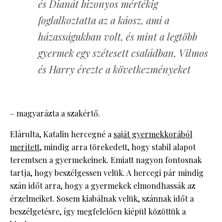
és Dianát bizonyos mértékig
foglalkoztatta az a káosz, ami a
házasságukban volt, és mint a legtöbb
gyermek egy szétesett családban, Vilmos
és Harry érezte a következményeket
– magyarázta a szakértő.
Elárulta, Katalin hercegné a
saját gyermekkorából
merített
, mindig arra törekedett, hogy stabil alapot
teremtsen a gyermekeinek. Emiatt nagyon fontosnak
tartja, hogy beszélgessen velük. A hercegi pár mindig
szán időt arra, hogy a gyermekek elmondhassák az
érzelmeiket. Sosem kiabálnak velük, szánnak időt a
beszélgetésre, így megfelelően kiépül közöttük a