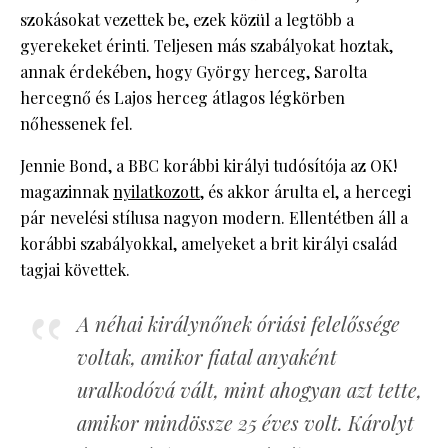
szokásokat vezettek be, ezek közül a legtöbb a
gyerekeket érinti. Teljesen más szabályokat hoztak,
annak érdekében, hogy György herceg, Sarolta
hercegnő és Lajos herceg átlagos légkörben
nőhessenek fel.
Jennie Bond, a BBC korábbi királyi tudósítója az OK!
magazinnak
nyilatkozott
, és akkor árulta el, a hercegi
pár nevelési stílusa nagyon modern. Ellentétben áll a
korábbi szabályokkal, amelyeket a brit királyi család
tagjai követtek.
A néhai királynőnek óriási felelőssége
voltak, amikor fiatal anyaként
uralkodóvá vált, mint ahogyan azt tette,
amikor mindössze 25 éves volt. Károlyt