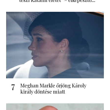
7
Meghan Markle őrjöng Károly
király döntése miatt