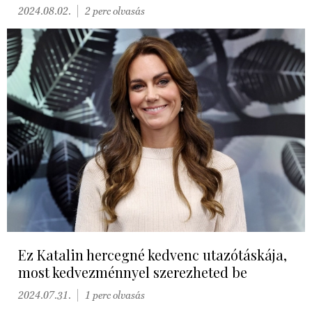
2024.08.02.
2 perc olvasás
Ez Katalin hercegné kedvenc utazótáskája,
most kedvezménnyel szerezheted be
2024.07.31.
1 perc olvasás