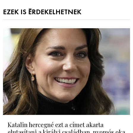
EZEK IS ÉRDEKELHETNEK
Katalin hercegné ezt a címet akarta
elutasítani a királyi családban, nyomós oka