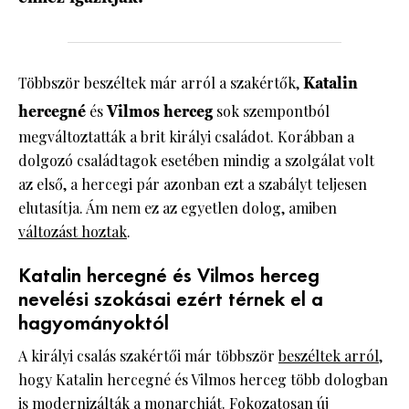
Többször beszéltek már arról a szakértők,
Katalin
hercegné
és
Vilmos herceg
sok szempontból
megváltoztatták a brit királyi családot. Korábban a
dolgozó családtagok esetében mindig a szolgálat volt
az első, a hercegi pár azonban ezt a szabályt teljesen
elutasítja. Ám nem ez az egyetlen dolog, amiben
változást hoztak
.
Katalin hercegné és Vilmos herceg
nevelési szokásai ezért térnek el a
hagyományoktól
A királyi csalás szakértői már többször
beszéltek arról
,
hogy Katalin hercegné és Vilmos herceg több dologban
is modernizálták a monarchiát. Fokozatosan új