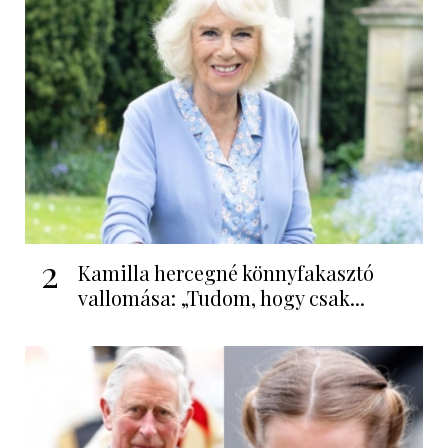
2
Kamilla hercegné könnyfakasztó
vallomása: „Tudom, hogy csak...