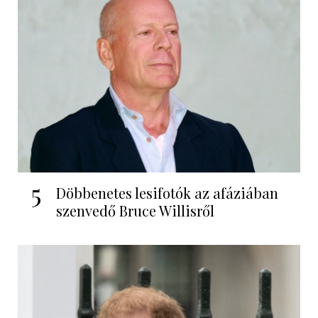
5
Döbbenetes lesifotók az afáziában
szenvedő Bruce Willisről