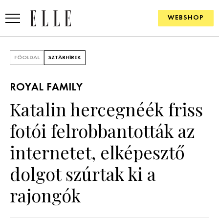
WEBSHOP
DIVAT
FŐOLDAL
SZTÁRHÍREK
ELLE DIGITAL
ROYAL FAMILY
GOURMET AWARDS
Katalin hercegnéék friss
SZÉPSÉG
fotói felrobbantották az
KULTÚRA
internetet, elképesztő
PSZICHÉ
dolgot szúrtak ki a
rajongók
ÉLETMÓD
PÁRKAPCSOLAT