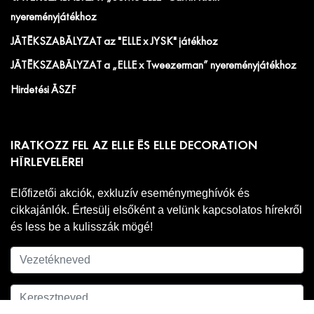
nyereményjátékhoz
JÁTÉKSZABÁLYZAT az "ELLE x JYSK" játékhoz
JÁTÉKSZABÁLYZAT a „ELLE x Tweezerman” nyereményjátékhoz
Hirdetési ÁSZF
IRATKOZZ FEL AZ ELLE ÉS ELLE DECORATION
HÍRLEVELÉRE!
Előfizetői akciók, exkluzív eseménymeghívók és
cikkajánlók. Értesülj elsőként a velünk kapcsolatos hírekről
és less be a kulisszák mögé!