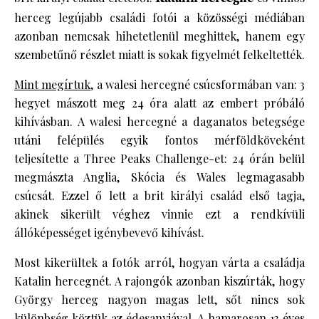
herceg legújabb családi fotói a közösségi médiában
azonban nemcsak hihetetlenül meghittek, hanem egy
szembetűnő részlet miatt is sokak figyelmét felkeltették.
Mint megírtuk
, a walesi hercegné csúcsformában van: 3
hegyet mászott meg 24 óra alatt az embert próbáló
kihívásban. A walesi hercegné a daganatos betegsége
utáni felépülés egyik fontos mérföldköveként
teljesítette a Three Peaks Challenge-et: 24 órán belül
megmászta Anglia, Skócia és Wales legmagasabb
csúcsát. Ezzel ő lett a brit királyi család első tagja,
akinek sikerült véghez vinnie ezt a rendkívüli
állóképességet igénybevevő kihívást.
Most kikerültek a fotók arról, hogyan várta a családja
Katalin hercegnét. A rajongók azonban kiszúrták, hogy
György herceg nagyon magas lett, sőt nincs sok
különbség köztük az édesanyjával. A hamarosan 13 éves