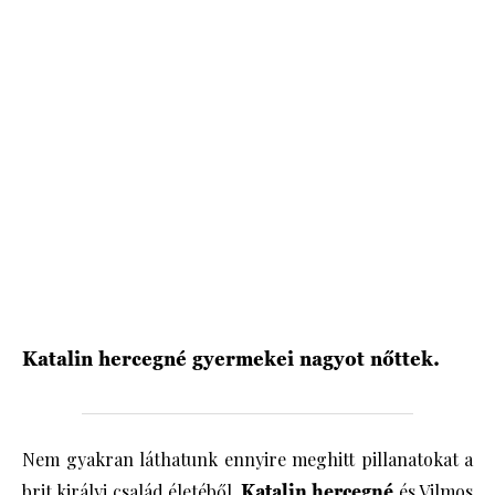
HÍRLEVÉL
Katalin hercegné gyermekei nagyot nőttek.
Nem gyakran láthatunk ennyire meghitt pillanatokat a
brit királyi család életéből.
Katalin hercegné
és Vilmos