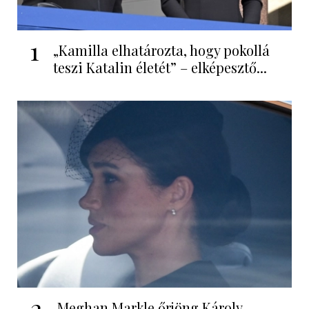
1
„Kamilla elhatározta, hogy pokollá
teszi Katalin életét” – elképesztő...
2
Meghan Markle őrjöng Károly