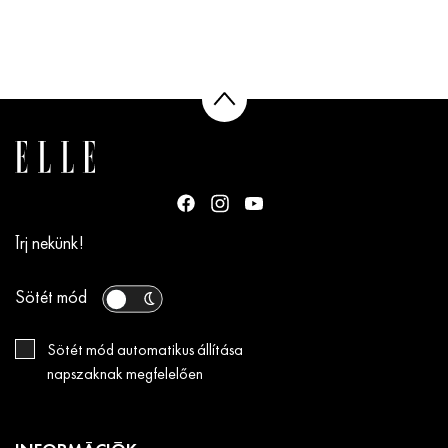
Írj nekünk!
Sötét mód
Sötét mód automatikus állítása
napszaknak megfelelően