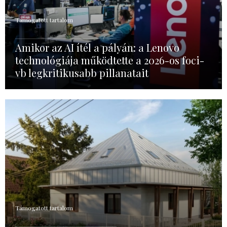
Támogatott tartalom
Amikor az AI ítél a pályán: a Lenovo
technológiája működtette a 2026-os foci-
vb legkritikusabb pillanatait
Támogatott tartalom