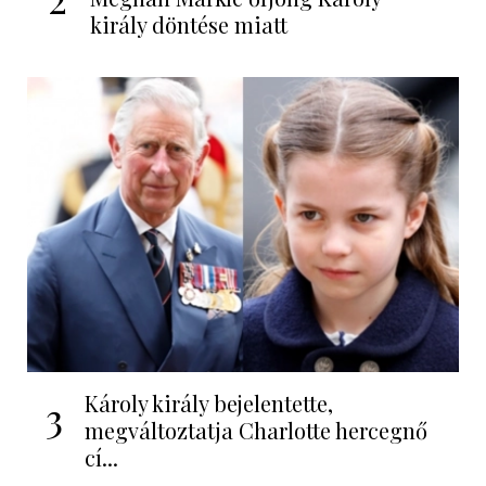
király döntése miatt
Károly király bejelentette,
3
megváltoztatja Charlotte hercegnő
cí...