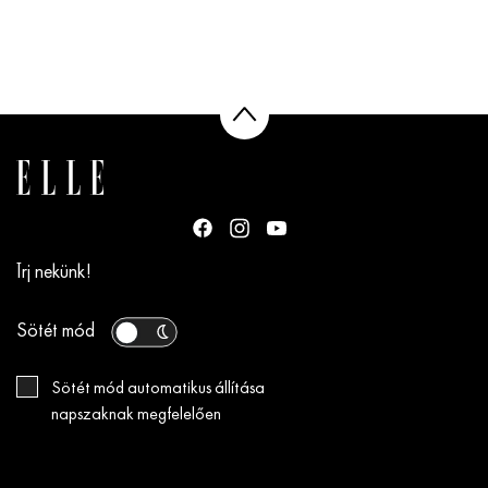
Írj nekünk!
Sötét mód
Sötét mód automatikus állítása
napszaknak megfelelően