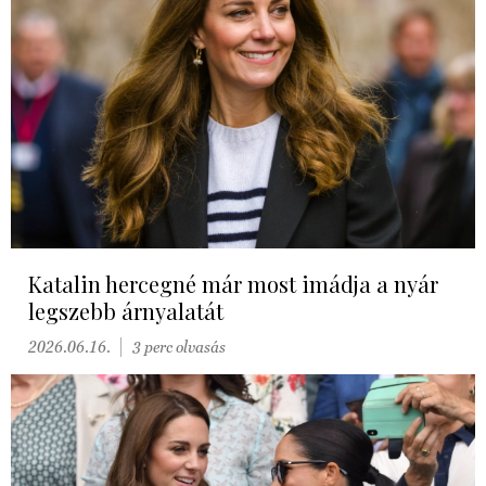
Katalin hercegné már most imádja a nyár
legszebb árnyalatát
2026.06.16.
3 perc olvasás