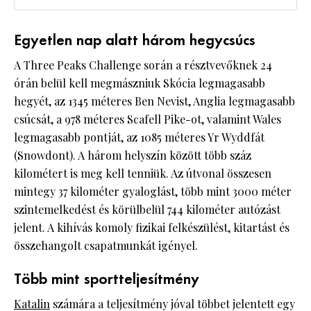
Egyetlen nap alatt három hegycsúcs
A Three Peaks Challenge során a résztvevőknek 24
órán belül kell megmászniuk Skócia legmagasabb
hegyét, az 1345 méteres Ben Nevist, Anglia legmagasabb
csúcsát, a 978 méteres Scafell Pike-ot, valamint Wales
legmagasabb pontját, az 1085 méteres Yr Wyddfát
(Snowdont). A három helyszín között több száz
kilométert is meg kell tenniük. Az útvonal összesen
mintegy 37 kilométer gyaloglást, több mint 3000 méter
szintemelkedést és körülbelül 744 kilométer autózást
jelent. A kihívás komoly fizikai felkészülést, kitartást és
összehangolt csapatmunkát igényel.
Több mint sportteljesítmény
Katalin
számára a teljesítmény jóval többet jelentett egy