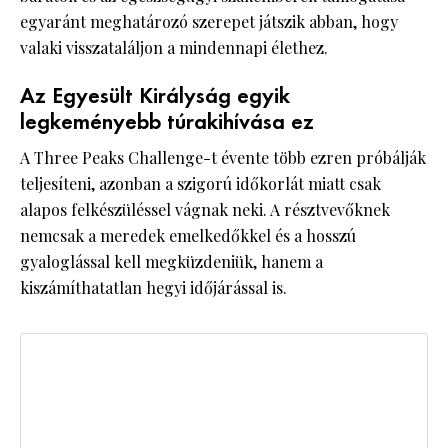
egyaránt meghatározó szerepet játszik abban, hogy
valaki visszataláljon a mindennapi élethez.
Az Egyesült Királyság egyik
legkeményebb túrakihívása ez
A Three Peaks Challenge-t évente több ezren próbálják
teljesíteni, azonban a szigorú időkorlát miatt csak
alapos felkészüléssel vágnak neki. A résztvevőknek
nemcsak a meredek emelkedőkkel és a hosszú
gyaloglással kell megküzdeniük, hanem a
kiszámíthatatlan hegyi időjárással is.