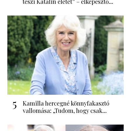
teszi Katalin életét” – elképesztő...
5
Kamilla hercegné könnyfakasztó
vallomása: „Tudom, hogy csak...