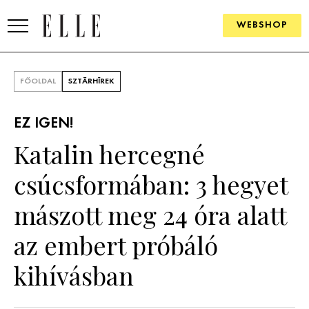
WEBSHOP
DIVAT
FŐOLDAL
SZTÁRHÍREK
ELLE DIGITAL
EZ IGEN!
GOURMET AWARDS
Katalin hercegné
SZÉPSÉG
csúcsformában: 3 hegyet
KULTÚRA
mászott meg 24 óra alatt
PSZICHÉ
az embert próbáló
kihívásban
ÉLETMÓD
PÁRKAPCSOLAT