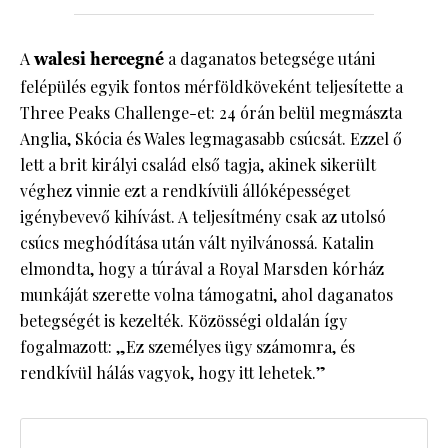
A
walesi hercegné
a daganatos betegsége utáni
felépülés egyik fontos mérföldköveként teljesítette a
Three Peaks Challenge-et: 24 órán belül megmászta
Anglia, Skócia és Wales legmagasabb csúcsát. Ezzel ő
lett a brit királyi család első tagja, akinek sikerült
véghez vinnie ezt a rendkívüli állóképességet
igénybevevő kihívást. A teljesítmény csak az utolsó
csúcs meghódítása után vált nyilvánossá. Katalin
elmondta, hogy a túrával a Royal Marsden kórház
munkáját szerette volna támogatni, ahol daganatos
betegségét is kezelték. Közösségi oldalán így
fogalmazott: „Ez személyes ügy számomra, és
rendkívül hálás vagyok, hogy itt lehetek.”