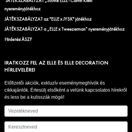
JÁTÉKSZABÁLYZAT „SoMe ELLE - Calvin Klein”
nyereményjátékhoz
JÁTÉKSZABÁLYZAT az "ELLE x JYSK" játékhoz
JÁTÉKSZABÁLYZAT a „ELLE x Tweezerman” nyereményjátékhoz
Hirdetési ÁSZF
IRATKOZZ FEL AZ ELLE ÉS ELLE DECORATION
HÍRLEVELÉRE!
Előfizetői akciók, exkluzív eseménymeghívók és
cikkajánlók. Értesülj elsőként a velünk kapcsolatos hírekről
és less be a kulisszák mögé!