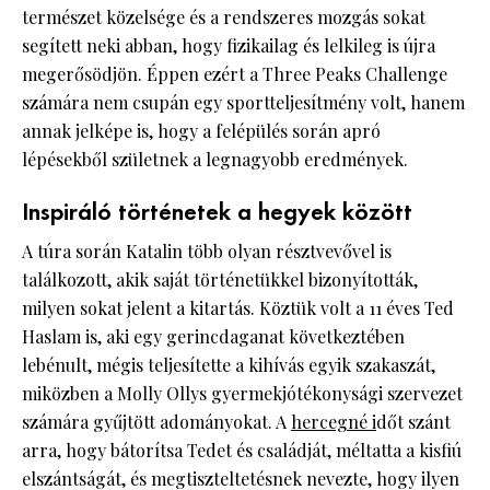
természet közelsége és a rendszeres mozgás sokat
segített neki abban, hogy fizikailag és lelkileg is újra
megerősödjön. Éppen ezért a Three Peaks Challenge
számára nem csupán egy sportteljesítmény volt, hanem
annak jelképe is, hogy a felépülés során apró
lépésekből születnek a legnagyobb eredmények.
Inspiráló történetek a hegyek között
A túra során Katalin több olyan résztvevővel is
találkozott, akik saját történetükkel bizonyították,
milyen sokat jelent a kitartás. Köztük volt a 11 éves Ted
Haslam is, aki egy gerincdaganat következtében
lebénult, mégis teljesítette a kihívás egyik szakaszát,
miközben a Molly Ollys gyermekjótékonysági szervezet
számára gyűjtött adományokat. A
hercegné i
dőt szánt
arra, hogy bátorítsa Tedet és családját, méltatta a kisfiú
elszántságát, és megtiszteltetésnek nevezte, hogy ilyen