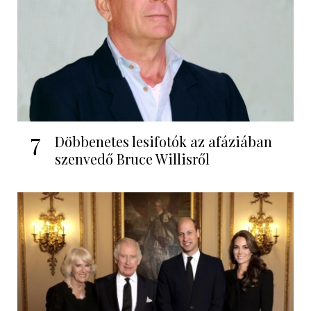
7
Döbbenetes lesifotók az afáziában
szenvedő Bruce Willisről