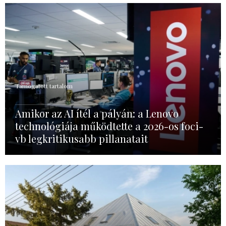
Támogatott tartalom
Amikor az AI ítél a pályán: a Lenovo
technológiája működtette a 2026-os foci-
vb legkritikusabb pillanatait