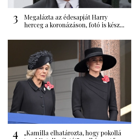
3
Megalázta az édesapját Harry
herceg a koronázáson, fotó is kész...
4
„Kamilla elhatározta, hogy pokollá