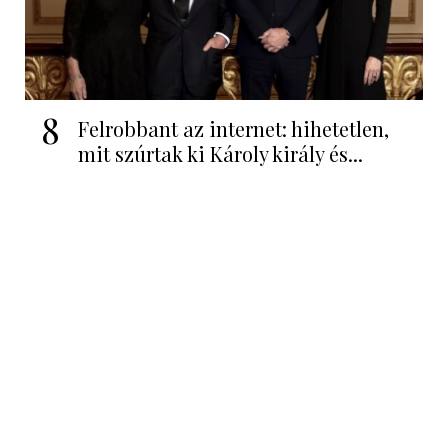
8
Felrobbant az internet: hihetetlen,
mit szúrtak ki Károly király és...