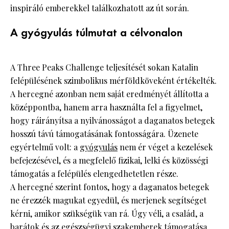
inspiráló emberekkel találkozhatott az út során.
A gyógyulás túlmutat a célvonalon
A Three Peaks Challenge teljesítését sokan Katalin
felépülésének szimbolikus mérföldköveként értékelték.
A hercegné azonban nem saját eredményét állította a
középpontba, hanem arra használta fel a figyelmet,
hogy ráirányítsa a nyilvánosságot a daganatos betegek
hosszú távú támogatásának fontosságára. Üzenete
egyértelmű volt: a
gyógyulás
nem ér véget a kezelések
befejezésével, és a megfelelő fizikai, lelki és közösségi
támogatás a felépülés elengedhetetlen része.
A hercegné szerint fontos, hogy a daganatos betegek
ne érezzék magukat egyedül, és merjenek segítséget
kérni, amikor szükségük van rá. Úgy véli, a család, a
barátok és az egészségügyi szakemberek támogatása