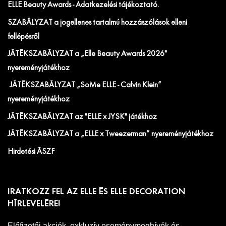
ELLE Beauty Awards - Adatkezelési tájékoztató.
SZABÁLYZAT a jogellenes tartalmú hozzászólások elleni
fellépésről
JÁTÉKSZABÁLYZAT a „Elle Beauty Awards 2026"
nyereményjátékhoz
JÁTÉKSZABÁLYZAT „SoMe ELLE - Calvin Klein”
nyereményjátékhoz
JÁTÉKSZABÁLYZAT az "ELLE x JYSK" játékhoz
JÁTÉKSZABÁLYZAT a „ELLE x Tweezerman” nyereményjátékhoz
Hirdetési ÁSZF
IRATKOZZ FEL AZ ELLE ÉS ELLE DECORATION
HÍRLEVELÉRE!
Előfizetői akciók, exkluzív eseménymeghívók és