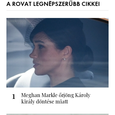
A ROVAT LEGNÉPSZERŰBB CIKKEI
1
Meghan Markle őrjöng Károly
király döntése miatt