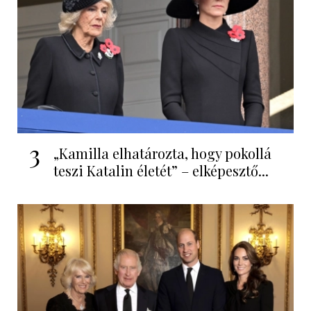
3
„Kamilla elhatározta, hogy pokollá
teszi Katalin életét” – elképesztő...