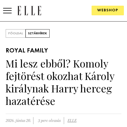
WEBSHOP
DIVAT
FŐOLDAL
SZTÁRHÍREK
ELLE DIGITAL
ROYAL FAMILY
GOURMET AWARDS
Mi lesz ebből? Komoly
SZÉPSÉG
fejtörést okozhat Károly
KULTÚRA
királynak Harry herceg
PSZICHÉ
hazatérése
ÉLETMÓD
2026. június 20.
3 perc olvasás
ELLE
PÁRKAPCSOLAT