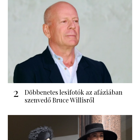
2
Döbbenetes lesifotók az afáziában
szenvedő Bruce Willisről