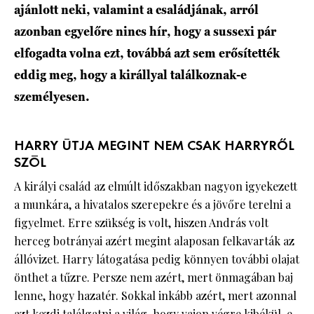
ajánlott neki, valamint a családjának, arról
azonban egyelőre nincs hír, hogy a sussexi pár
elfogadta volna ezt, továbbá azt sem erősítették
eddig meg, hogy a királlyal találkoznak-e
személyesen.
HARRY ÚTJA MEGINT NEM CSAK HARRYRŐL
SZÓL
A királyi család az elmúlt időszakban nagyon igyekezett
a munkára, a hivatalos szerepekre és a jövőre terelni a
figyelmet. Erre szükség is volt, hiszen András volt
herceg botrányai azért megint alaposan felkavarták az
állóvizet. Harry látogatása pedig könnyen további olajat
önthet a tűzre. Persze nem azért, mert önmagában baj
lenne, hogy hazatér. Sokkal inkább azért, mert azonnal
azt kezdi találgatni a világ, hogy vajon végre kibékül-e