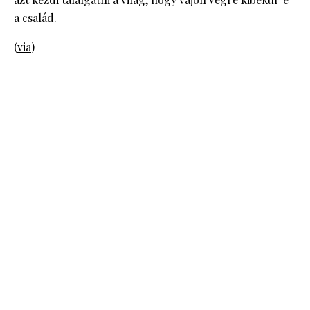
a család.
(
via
)