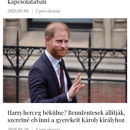
kapcsolatában
2026.05.09.
2 perc olvasás
Harry herceg békülne? Bennfentesek állítják,
szeretné elvinni a gyerekeit Károly királyhoz
2026.03.29.
2 perc olvasás