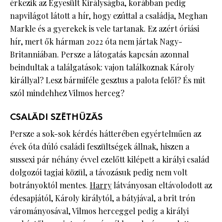
érkezik az Egyesült Királyságba, korábban pedig
napvilágot látott a hír, hogy ezúttal a családja, Meghan
Markle és a gyerekek is vele tartanak. Ez azért óriási
hír, mert ők hárman 2022 óta nem jártak Nagy-
Britanniában. Persze a látogatás kapcsán azonnal
beindultak a találgatások: vajon találkoznak Károly
királlyal? Lesz bármiféle gesztus a palota felől? És mit
szól mindehhez Vilmos herceg?
CSALÁDI SZÉTHÚZÁS
Persze a sok-sok kérdés hátterében egyértelműen az
évek óta dúló családi feszültségek állnak, hiszen a
sussexi pár néhány évvel ezelőtt kilépett a királyi család
dolgozói tagjai közül, a távozásuk pedig nem volt
botrányoktól mentes.
Harry
látványosan eltávolodott az
édesapjától, Károly királytól, a bátyjával, a brit trón
várományosával, Vilmos herceggel pedig a királyi