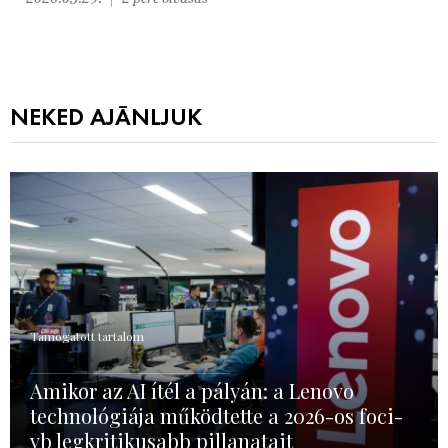
NEKED AJÁNLJUK
Támogatott tartalom
Amikor az AI ítél a pályán: a Lenovo
technológiája működtette a 2026-os foci-
vb legkritikusabb pillanatait