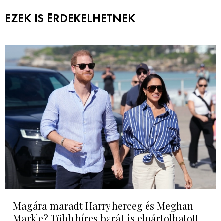
EZEK IS ÉRDEKELHETNEK
Magára maradt Harry herceg és Meghan
Markle? Több híres barát is elpártolhatott