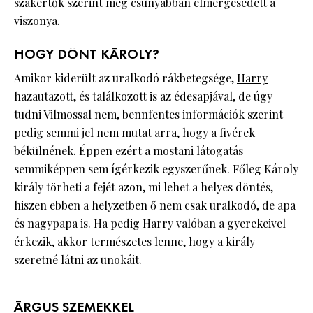
szakértők szerint még csúnyábban elmérgesedett a
viszonya.
HOGY DÖNT KÁROLY?
Amikor kiderült az uralkodó rákbetegsége,
Harry
hazautazott, és találkozott is az édesapjával, de úgy
tudni Vilmossal nem, bennfentes információk szerint
pedig semmi jel nem mutat arra, hogy a fivérek
békülnének. Éppen ezért a mostani látogatás
semmiképpen sem ígérkezik egyszerűnek. Főleg Károly
király törheti a fejét azon, mi lehet a helyes döntés,
hiszen ebben a helyzetben ő nem csak uralkodó, de apa
és nagypapa is. Ha pedig Harry valóban a gyerekeivel
érkezik, akkor természetes lenne, hogy a király
szeretné látni az unokáit.
ÁRGUS SZEMEKKEL