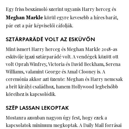
Egy friss beszámoló szerint ugyanis Harry herceg és
Meghan Markle
körül egyre kevesebb a híres barát,
pár ezt a pár képviselői cáfolják.
SZTÁRPARÁDÉ VOLT AZ ESKÜVŐN
Mint ismert Harry herceg és Meghan Markle 2018-as
esküvője igazi sztárparádé volt. A vendégek között ott
volt Oprah Winfrey, Victoria és David Beckham, Serena
Williams, valamint George és Amal Clooney is. A
ceremónia akkor azt üzente: Meghan és Harry nemcsak
a brit királyi családhoz, hanem Hollywood legbelsőbb
köreihez is kapcsolódik.
SZÉP LASSAN LEKOPTAK
Mostanra azonban nagyon úgy fest, hogy ezek a
kapcsolatok minimum megkoptak. A Daily Mail forrásai