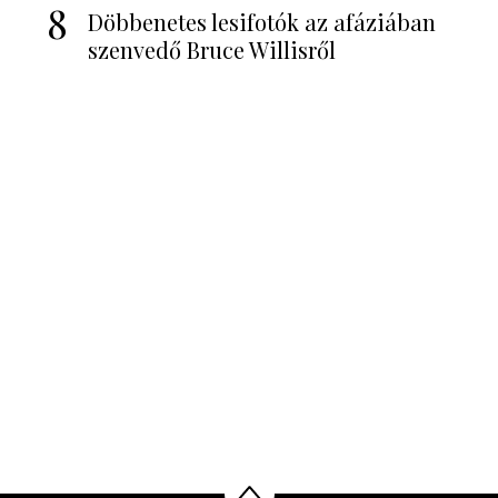
8
Döbbenetes lesifotók az afáziában
szenvedő Bruce Willisről