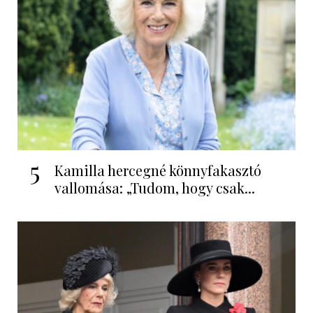
5
Kamilla hercegné könnyfakasztó
vallomása: „Tudom, hogy csak...