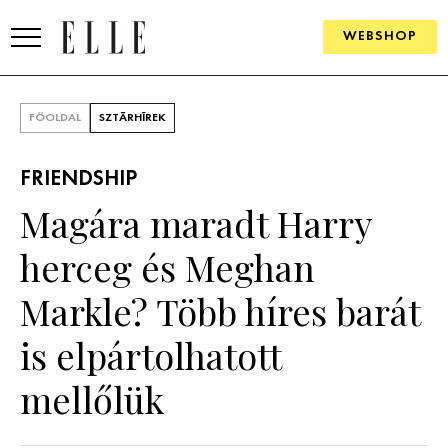
WEBSHOP
DIVAT
FŐOLDAL
SZTÁRHÍREK
ELLE DIGITAL
FRIENDSHIP
GOURMET AWARDS
Magára maradt Harry
SZÉPSÉG
herceg és Meghan
KULTÚRA
Markle? Több híres barát
PSZICHÉ
is elpártolhatott
mellőlük
ÉLETMÓD
PÁRKAPCSOLAT