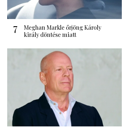
7
Meghan Markle őrjöng Károly
király döntése miatt