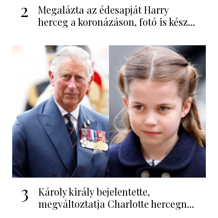
2
Megalázta az édesapját Harry
herceg a koronázáson, fotó is kész...
3
Károly király bejelentette,
megváltoztatja Charlotte hercegn...