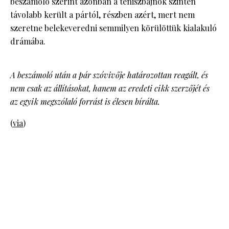
beszámoló szerint azonban a teniszbajnok szintén
távolabb került a pártól, részben azért, mert nem
szeretne belekeveredni semmilyen körülöttük kialakuló
drámába.
A beszámoló után a pár szóvivője határozottan reagált, és
nem csak az állításokat, hanem az eredeti cikk szerzőjét és
az egyik megszólaló forrást is élesen bírálta.
(
via
)