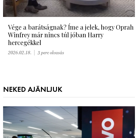
Vége a barátságnak? Íme a jelek, hogy Oprah
Winfrey már nincs túl jóban Harry
hercegékkel
2026.02.18.
3 perc olvasás
NEKED AJÁNLJUK