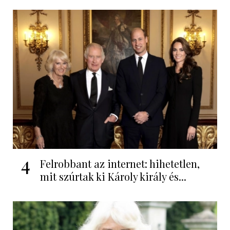
4
Felrobbant az internet: hihetetlen,
mit szúrtak ki Károly király és...