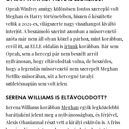
Oprah Winfrey amúgy különösen fontos szereplő volt
Meghan és Harry történetében, hiszen ő készítette
velük a 2021-es, világszerte nagy visszhangot kiváltó
interjút. A beszámoló szerint azonban a műsorvezető
azóta már nem áll olyan közel a párhoz, mint korábban,
erről itt, az ELLE oldalán is
írtunk
korábban. Bár sem
Oprah, sem a hercegi pár nem beszélt arról
nyilvánosan, hogy eltávolodtak volna, de beszédes,
hogy a legendás műsorvezető nem szerepelt Meghan
Netflix-műsorában, sőt a hercegné tavalyi
születésnapján sem volt jelen.
SERENA WILLIAMS IS ELTÁVOLODOTT?
Serena Williams korábban
Meghan
egyik legközelebbi
barátjaként jelent meg a nyilvánosságban, és férjével,
Alexis Ohaniannal részt vett a királyi esküvőn is. A friss