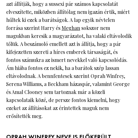
azt állítják, hogy a sussexi pár számos kapcsolatát
elveszítette, miközben állítólag nem igazán értik, miért
hűltek ki ezek a barátságok. A lap egyik névtelen
forrása szerint Harry és
Meghan
sokszor nem
magukban keresik a magyarázatot, ha valaki eltávolodik
tőlük. A beszámoló emellett azt is állítja, hogy a pár
kifejezetten szereti a híres emberek társaságát, és
fontos számukra az ismert nevekkel való kapcsolódás.
Ám hiába fontos ez nekik, ha a barátok szép lassan
eltávolodnak. A bennfentesek szerint Oprah Winfrey,
Serena Williams, a Beckham házaspár, valamint George
és Amal Clooney sem tartoznak már a közeli
kapcsolataik közé, de persze fontos kiemelni, hogy
ezeket az állításokat az érintettek maguk nem
erősítették meg.
OPRAH WINFREY NEVE IS ELŐKERÜLT