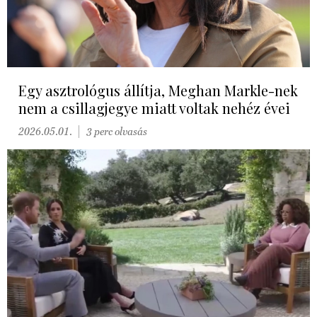
Egy asztrológus állítja, Meghan Markle-nek
nem a csillagjegye miatt voltak nehéz évei
2026.05.01.
3 perc olvasás