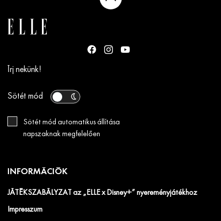
Írj nekünk!
Sötét mód
Sötét mód automatikus állítása
napszaknak megfelelően
INFORMÁCIÓK
JÁTÉKSZABÁLYZAT az „ELLE x Disney+” nyereményjátékhoz
Impresszum