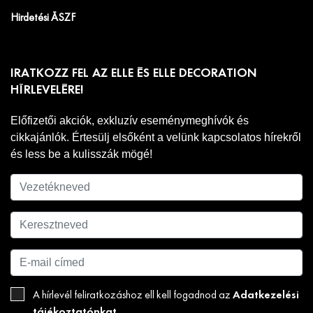
Hirdetési ÁSZF
IRATKOZZ FEL AZ ELLE ÉS ELLE DECORATION
HÍRLEVELÉRE!
Előfizetői akciók, exkluzív eseménymeghívók és
cikkajánlók. Értesülj elsőként a velünk kapcsolatos hírekről
és less be a kulisszák mögé!
Adatkezelési
A hírlevél feliratkozáshoz ell kell fogadnod az
tájékoztatónkat
.