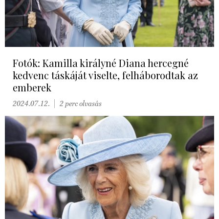
Fotók: Kamilla királyné Diana hercegné
kedvenc táskáját viselte, felháborodtak az
emberek
2024.07.12.
2 perc olvasás