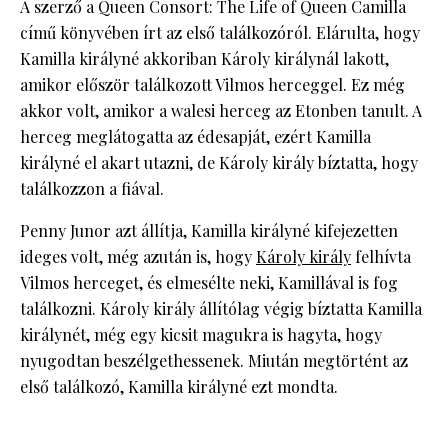
A szerző a Queen Consort: The Life of Queen Camilla
című könyvében írt az első találkozóról. Elárulta, hogy
Kamilla királyné akkoriban Károly királynál lakott,
amikor először találkozott Vilmos herceggel. Ez még
akkor volt, amikor a walesi herceg az Etonben tanult. A
herceg meglátogatta az édesapját, ezért Kamilla
királyné el akart utazni, de Károly király bíztatta, hogy
találkozzon a fiával.
Penny Junor azt állítja, Kamilla királyné kifejezetten
ideges volt, még azután is, hogy
Károly király
felhívta
Vilmos herceget, és elmesélte neki, Kamillával is fog
találkozni. Károly király állítólag végig bíztatta Kamilla
királynét, még egy kicsit magukra is hagyta, hogy
nyugodtan beszélgethessenek. Miután megtörtént az
első találkozó, Kamilla királyné ezt mondta.