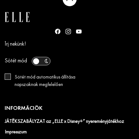
Írj nekünk!
Sötét mód
Sötét mód automatikus állítása
napszaknak megfelelően
INFORMÁCIÓK
JÁTÉKSZABÁLYZAT az „ELLE x Disney+” nyereményjátékhoz
Impresszum