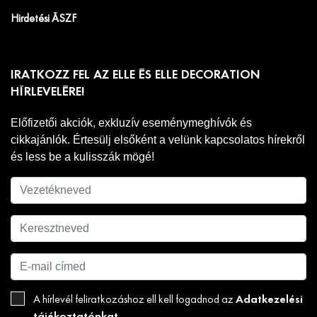
Hirdetési ÁSZF
IRATKOZZ FEL AZ ELLE ÉS ELLE DECORATION
HÍRLEVELÉRE!
Előfizetői akciók, exkluzív eseménymeghívók és
cikkajánlók. Értesülj elsőként a velünk kapcsolatos hírekről
és less be a kulisszák mögé!
Adatkezelési
A hírlevél feliratkozáshoz ell kell fogadnod az
tájékoztatónkat