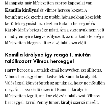
Manapság már kifejezetten szoros kapcsolat van
Kamilla királyné
és Vilmos herceg között. A
bennfentesek szerint az utóbbi hónapokban közelebb
kerültek egymáshoz, részben Katalin hercegné és
Károly király betegsége miatt. Ám a
viszonyuk
nem volt
mindig ennyire kiegyensúlyozott, az uralkodó felesége
kifejezetten ideges volt az első találkozó előtt.
Kamilla királyné így reagált, miután
találkozott Vilmos herceggel
Harry herceg a Tartalék című könyvében azt állította,
Vilmos herceggel nem kedvelték Kamilla királynét.
Valósággal könyörögtek az apjuknak, hogy ne nősüljön
meg. Ám a szakértők szerint Kamilla királyné
kifejezetten izgult
, amikor először találkozott Vilmos
herceggel. Erről Penny Junor, királyi szerző mesélt.