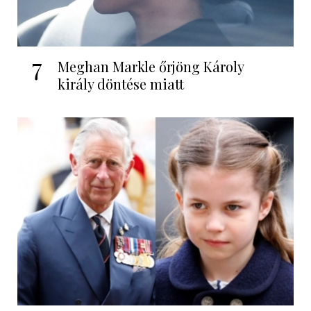
7
Meghan Markle őrjöng Károly
király döntése miatt