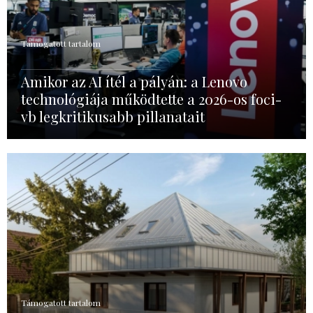
Támogatott tartalom
Amikor az AI ítél a pályán: a Lenovo
technológiája működtette a 2026-os foci-
vb legkritikusabb pillanatait
Támogatott tartalom