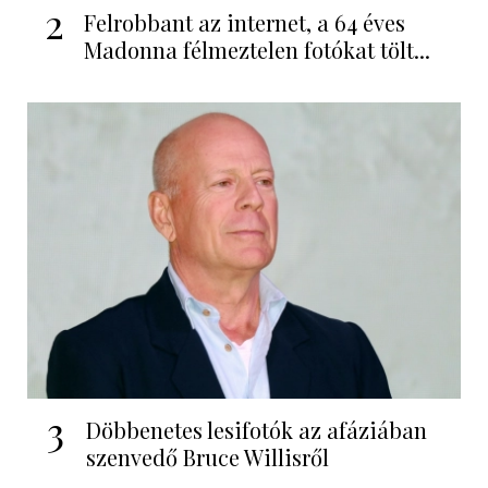
2
Felrobbant az internet, a 64 éves
Madonna félmeztelen fotókat tölt...
3
Döbbenetes lesifotók az afáziában
szenvedő Bruce Willisről