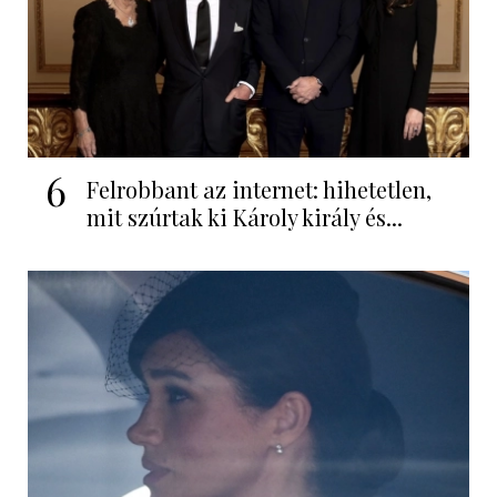
6
Felrobbant az internet: hihetetlen,
mit szúrtak ki Károly király és...