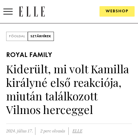
WEBSHOP
DIVAT
FŐOLDAL
SZTÁRHÍREK
ELLE DIGITAL
ROYAL FAMILY
GOURMET AWARDS
Kiderült, mi volt Kamilla
SZÉPSÉG
királyné első reakciója,
KULTÚRA
miután találkozott
PSZICHÉ
Vilmos herceggel
ÉLETMÓD
2024. július 17.
2 perc olvasás
ELLE
PÁRKAPCSOLAT