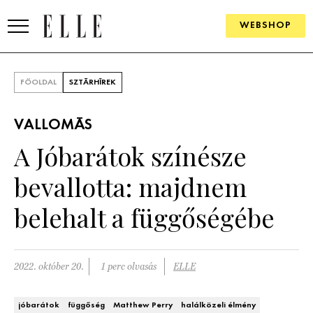
WEBSHOP
DIVAT
FŐOLDAL
SZTÁRHÍREK
ELLE DIGITAL
VALLOMÁS
GOURMET AWARDS
A Jóbarátok színésze
SZÉPSÉG
bevallotta: majdnem
KULTÚRA
belehalt a függőségébe
PSZICHÉ
2022. október 20.
1 perc olvasás
ELLE
ÉLETMÓD
PÁRKAPCSOLAT
jóbarátok
függőség
Matthew Perry
halálközeli élmény