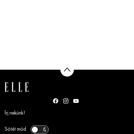
Írj nekünk!
Sötét mód