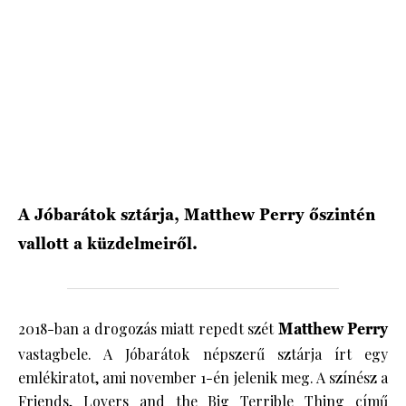
HÍRLEVÉL
A Jóbarátok sztárja, Matthew Perry őszintén
vallott a küzdelmeiről.
2018-ban a drogozás miatt repedt szét
Matthew Perry
vastagbele. A Jóbarátok népszerű sztárja írt egy
emlékiratot, ami november 1-én jelenik meg. A színész a
Friends, Lovers and the Big Terrible Thing című