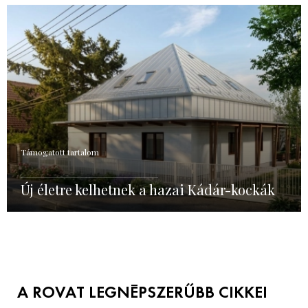
Támogatott tartalom
Új életre kelhetnek a hazai Kádár-kockák
A ROVAT LEGNÉPSZERŰBB CIKKEI