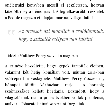
önéletrajzi könyvben meséli el részletesen, hogyan
küzdött meg a démonjaival. A legfelkavaróbb részletek
a People magazin címlapján már napvilágot láttak.
Az orvosok azt mondták a családomnak,
hogy 2 százalék esélyem van túlélni
- idézte Matthew Perry szavait a magazin.
A színész hozzátette, hogy gépek tartották életben,
valamint két hétig kómában volt, miután 2018-ban
szétrepedt a vastagbele. Matthew Perry összesen 5
hónapot töltött kórházban, majd 9 hónapig
sztómazsákot kellett hordania. Köztudott, hogy a
világsztárnak már a 90-es években voltak problémái,
amikor a Jóbarátok című sorozatot forgatták.