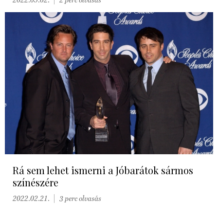
Rá sem lehet ismerni a Jóbarátok sármos
színészére
2022.02.21.
3 perc olvasás