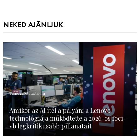
NEKED AJÁNLJUK
Támogatott tartalom
Amikor az AI ítél a pályán: a Lenovo
technológiája működtette a 2026-os foci-
vb legkritikusabb pillanatait