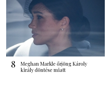
8
Meghan Markle őrjöng Károly
király döntése miatt