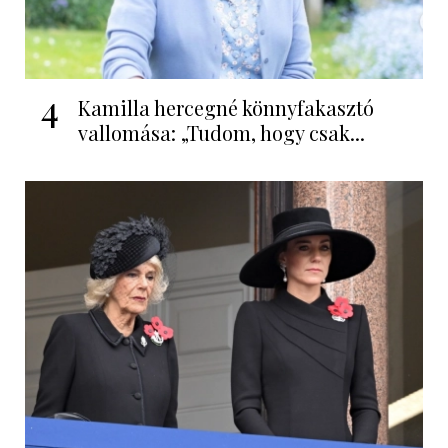
4
Kamilla hercegné könnyfakasztó
vallomása: „Tudom, hogy csak...