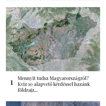
Mennyit tudsz Magyarországról?
1
Kvíz 10 alapvető kérdéssel hazánk
földrajz...