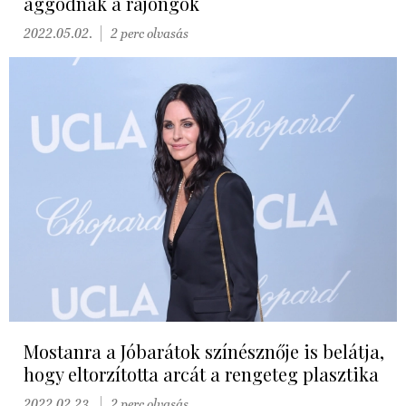
aggódnak a rajongók
2022.05.02.
2 perc olvasás
Mostanra a Jóbarátok színésznője is belátja,
hogy eltorzította arcát a rengeteg plasztika
2022.02.23.
2 perc olvasás