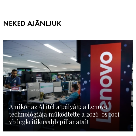
NEKED AJÁNLJUK
Támogatott tartalom
Amikor az AI ítél a pályán: a Lenovo
technológiája működtette a 2026-os foci-
vb legkritikusabb pillanatait