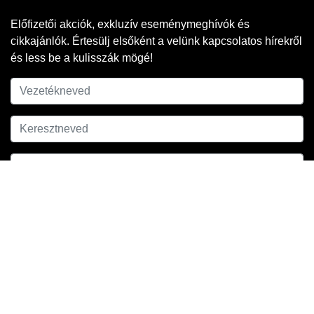
Előfizetői akciók, exkluzív eseménymeghívók és
cikkajánlók. Értesülj elsőként a velünk kapcsolatos hírekről
és less be a kulisszák mögé!
Adatkezelési
A hírlevél feliratkozáshoz ell kell fogadnod az
tájékoztatónkat
.
FELIRATKOZOM