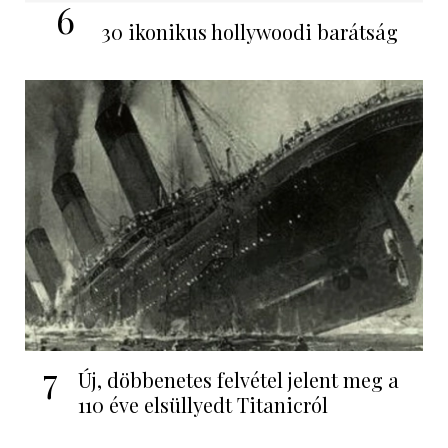
6
30 ikonikus hollywoodi barátság
7
Új, döbbenetes felvétel jelent meg a
110 éve elsüllyedt Titanicról