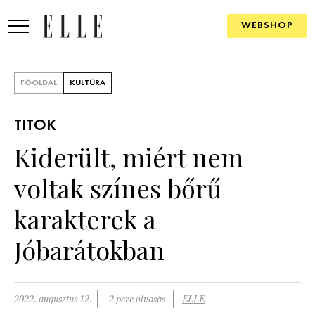
WEBSHOP
DIVAT
FŐOLDAL
KULTÚRA
ELLE DIGITAL
TITOK
GOURMET AWARDS
Kiderült, miért nem
SZÉPSÉG
voltak színes bőrű
KULTÚRA
karakterek a
PSZICHÉ
Jóbarátokban
ÉLETMÓD
2022. augusztus 12.
2 perc olvasás
ELLE
PÁRKAPCSOLAT