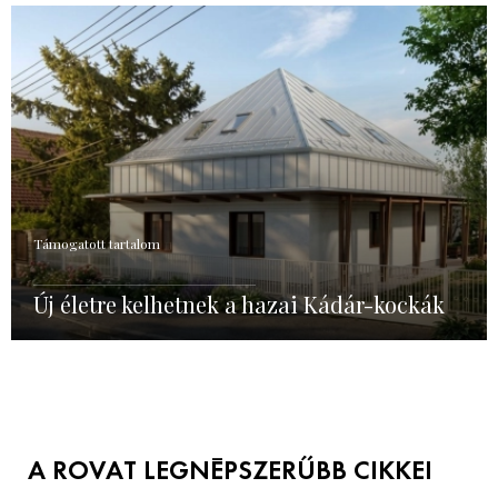
Támogatott tartalom
Új életre kelhetnek a hazai Kádár-kockák
A ROVAT LEGNÉPSZERŰBB CIKKEI