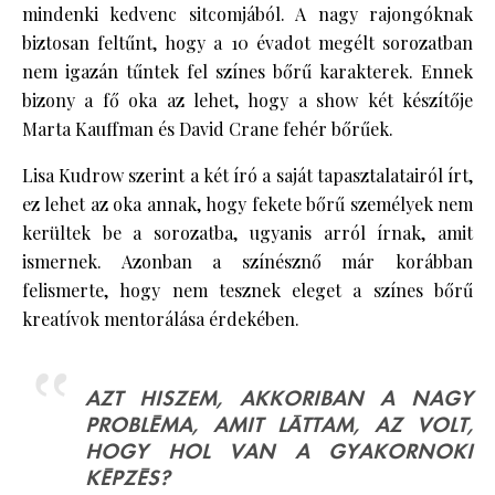
mindenki kedvenc sitcomjából. A nagy rajongóknak
biztosan feltűnt, hogy a 10 évadot megélt sorozatban
nem igazán tűntek fel színes bőrű karakterek. Ennek
bizony a fő oka az lehet, hogy a show két készítője
Marta Kauffman és David Crane fehér bőrűek.
Lisa Kudrow szerint a két író a saját tapasztalatairól írt,
ez lehet az oka annak, hogy fekete bőrű személyek nem
kerültek be a sorozatba, ugyanis arról írnak, amit
ismernek. Azonban a színésznő már korábban
felismerte, hogy nem tesznek eleget a színes bőrű
kreatívok mentorálása érdekében.
AZT HISZEM, AKKORIBAN A NAGY
PROBLÉMA, AMIT LÁTTAM, AZ VOLT,
HOGY HOL VAN A GYAKORNOKI
KÉPZÉS?