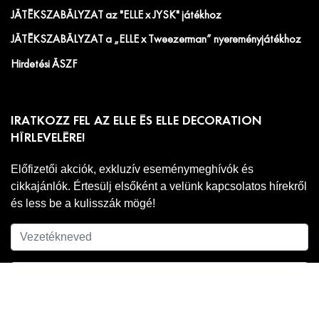
JÁTÉKSZABÁLYZAT az "ELLE x JYSK" játékhoz
JÁTÉKSZABÁLYZAT a „ELLE x Tweezerman” nyereményjátékhoz
Hirdetési ÁSZF
IRATKOZZ FEL AZ ELLE ÉS ELLE DECORATION
HÍRLEVELÉRE!
Előfizetői akciók, exkluzív eseménymeghívók és
cikkajánlók. Értesülj elsőként a velünk kapcsolatos hírekről
és less be a kulisszák mögé!