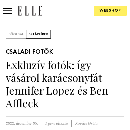
WEBSHOP
DIVAT
FŐOLDAL
SZTÁRHÍREK
ELLE DIGITAL
CSALÁDI FOTÓK
GOURMET AWARDS
Exkluzív fotók: így
SZÉPSÉG
vásárol karácsonyfát
KULTÚRA
Jennifer Lopez és Ben
PSZICHÉ
Affleck
ÉLETMÓD
2022. december 05.
1 perc olvasás
Kovács Gréta
PÁRKAPCSOLAT