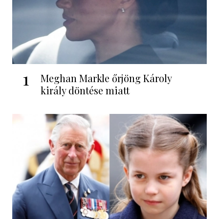
1
Meghan Markle őrjöng Károly
király döntése miatt