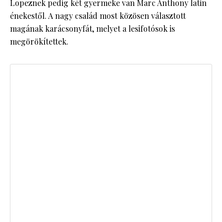
Lopeznek pedig két gyermeke van Marc Anthony latin
énekestől. A nagy család most közösen választott
magának karácsonyfát, melyet a lesifotósok is
megörökítettek.