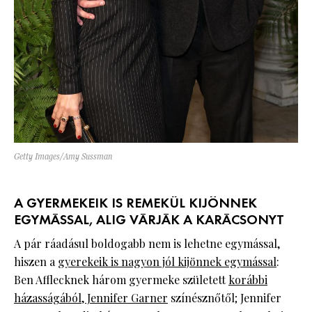
Getty Images/Amy Sussman
A GYERMEKEIK IS REMEKÜL KIJÖNNEK
EGYMÁSSAL, ALIG VÁRJÁK A KARÁCSONYT
A pár ráadásul boldogabb nem is lehetne egymással,
hiszen a
gyerekeik is nagyon jól kijönnek egymással
:
Ben Afflecknek három gyermeke született
korábbi
házasságából, Jennifer Garner
színésznőtől; Jennifer