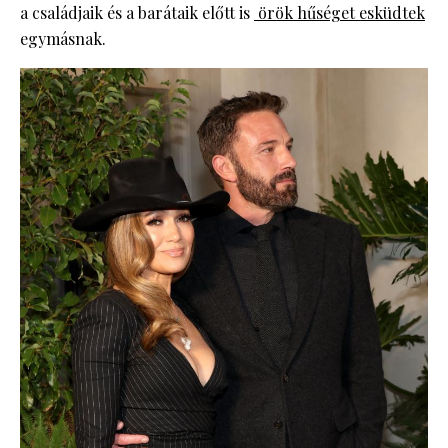
a családjaik és a barátaik előtt is
örök hűséget esküdtek
egymásnak.