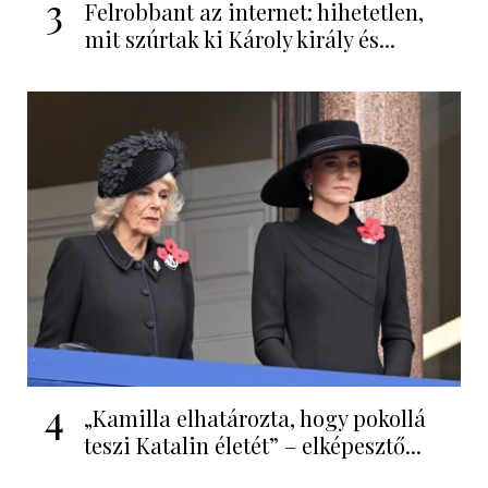
3
Felrobbant az internet: hihetetlen,
mit szúrtak ki Károly király és...
4
„Kamilla elhatározta, hogy pokollá
teszi Katalin életét” – elképesztő...