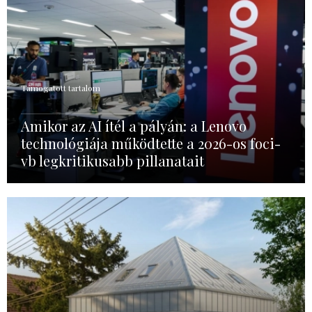
Támogatott tartalom
Amikor az AI ítél a pályán: a Lenovo
technológiája működtette a 2026-os foci-
vb legkritikusabb pillanatait