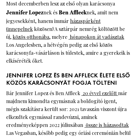
Most decemberben lesz az első olyan karácsonya
Jennifer Lopez
nek és
Ben Affleck
nek, amit nem
jegyesekként, hanem immár
házaspárként
ünnepelnek
közösen! A sztárpár nemrég költözött be
új,
közös otthonába
, melyre
hónapokon át vadásztak
Los Angelesben, a hétvégén pedig az első közös
karácsonyfa-vásárláson is túlestek, amire a gyerekeik is
elkíséréték őket.
JENNIFER LOPEZ ÉS BEN AFFLECK ÉLETE ELSŐ
KÖZÖS KARÁCSONYÁT FOGJA TÖLTENI
Bár Jennifer Lopez és Ben Affleck
20 évvel ezelőtt
már
majdnem kimondta egymásnak a boldogító igent,
mégis szakításra került sor: 2021 tavaszán viszont újra
elkezdtek egymással randevúzni, aminek
eredményeképpen 2022 júliusában
össze is házasodtak
Las Vegasban, később pedig egy óriási ceremónián belül