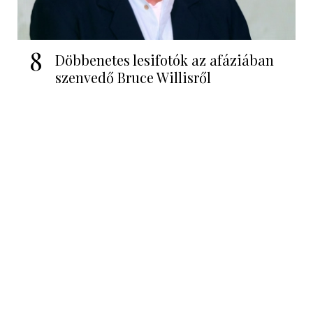
8
Döbbenetes lesifotók az afáziában
szenvedő Bruce Willisről