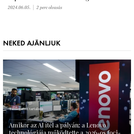
2024.06.05.
2 perc olvasás
NEKED AJÁNLJUK
Támogatott tartalom
Amikor az AI ítél a pályán: a Lenovo
technológiája működtette a 2026-os foci-