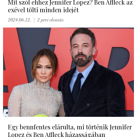
Mit szól ehhez Jennifer Lopez? Ben Affleck az
exével tölti minden idejét
2024.06.12.
2 perc olvasás
Egy bennfentes elárulta, mi történik Jennifer
Lopez és Ben Affleck házasságában