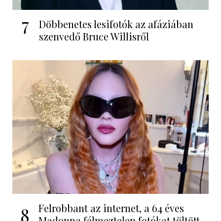
7
Döbbenetes lesifotók az afáziában
szenvedő Bruce Willisről
Felrobbant az internet, a 64 éves
8
Madonna félmeztelen fotókat töltött