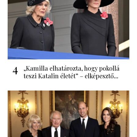
4
„Kamilla elhatározta, hogy pokollá
teszi Katalin életét” – elképesztő...