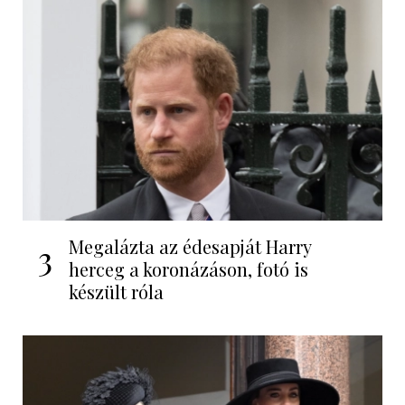
Megalázta az édesapját Harry
3
herceg a koronázáson, fotó is
készült róla