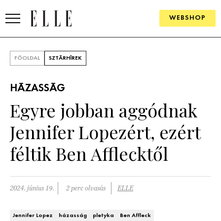
WEBSHOP
DIVAT
FŐOLDAL
SZTÁRHÍREK
ELLE DIGITAL
HÁZASSÁG
GOURMET AWARDS
Egyre jobban aggódnak
SZÉPSÉG
Jennifer Lopezért, ezért
KULTÚRA
féltik Ben Afflecktől
PSZICHÉ
2024. június 19.
2 perc olvasás
ELLE
ÉLETMÓD
PÁRKAPCSOLAT
Jennifer Lopez
házasság
pletyka
Ben Affleck