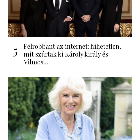
Felrobbant az internet: hihetetlen,
5
mit szúrtak ki Károly király és
Vilmos...