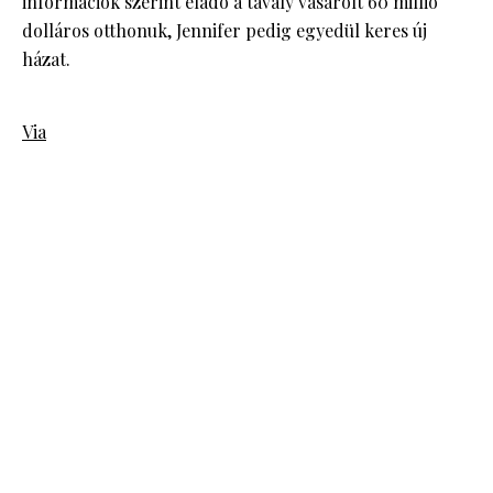
információk szerint eladó a tavaly vásárolt 60 millió
dolláros otthonuk, Jennifer pedig egyedül keres új
házat.
Via