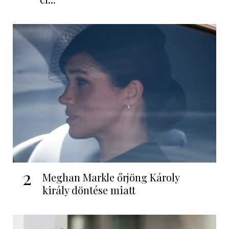
2
Meghan Markle őrjöng Károly
király döntése miatt