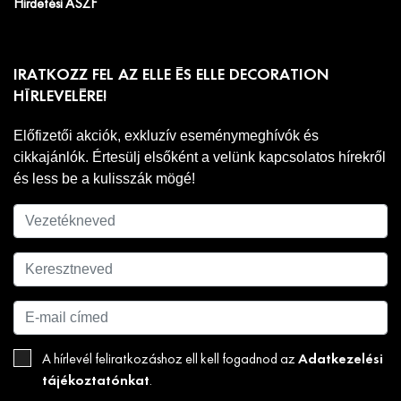
Hirdetési ÁSZF
IRATKOZZ FEL AZ ELLE ÉS ELLE DECORATION
HÍRLEVELÉRE!
Előfizetői akciók, exkluzív eseménymeghívók és
cikkajánlók. Értesülj elsőként a velünk kapcsolatos hírekről
és less be a kulisszák mögé!
Adatkezelési
A hírlevél feliratkozáshoz ell kell fogadnod az
tájékoztatónkat
.