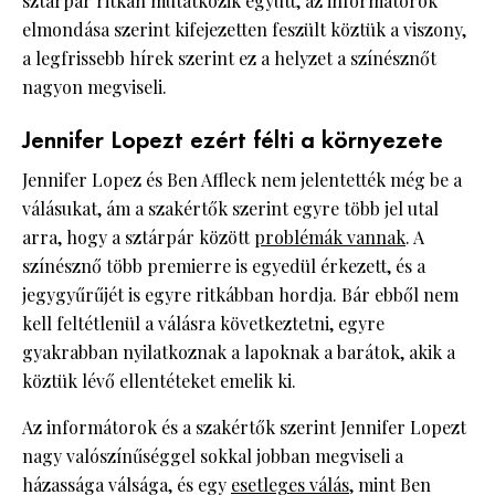
sztárpár ritkán mutatkozik együtt, az informátorok
elmondása szerint kifejezetten feszült köztük a viszony,
a legfrissebb hírek szerint ez a helyzet a színésznőt
nagyon megviseli.
Jennifer Lopezt ezért félti a környezete
Jennifer Lopez és Ben Affleck nem jelentették még be a
válásukat, ám a szakértők szerint egyre több jel utal
arra, hogy a sztárpár között
problémák vannak
. A
színésznő több premierre is egyedül érkezett, és a
jegygyűrűjét is egyre ritkábban hordja. Bár ebből nem
kell feltétlenül a válásra következtetni, egyre
gyakrabban nyilatkoznak a lapoknak a barátok, akik a
köztük lévő ellentéteket emelik ki.
Az informátorok és a szakértők szerint Jennifer Lopezt
nagy valószínűséggel sokkal jobban megviseli a
házassága válsága, és egy
esetleges válás
, mint Ben