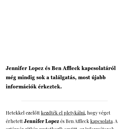
HÍRLEVÉL
Jennifer Lopez és Ben Affleck kapcsolatáról
még mindig sok a találgatás, most újabb
információk érkeztek.
Hetekkel ezelőtt
kezdték el pletykálni
, hogy véget
érhetett
Jennifer Lopez
és Ben Affleck
kapcsolata
. A