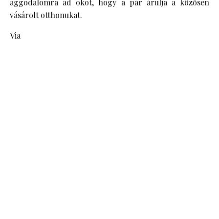
aggodalomra ad okot, hogy a pár árulja a közösen
vásárolt otthonukat.
Via