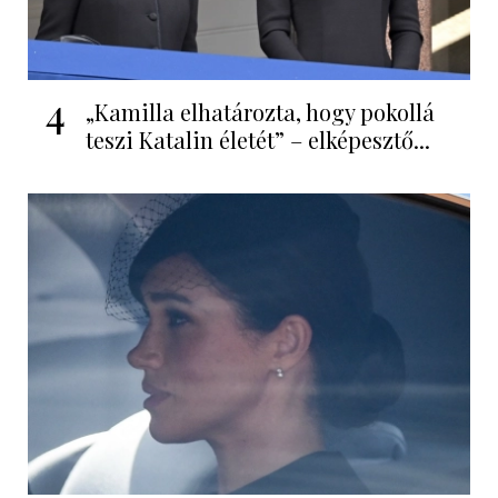
4
„Kamilla elhatározta, hogy pokollá
teszi Katalin életét” – elképesztő...