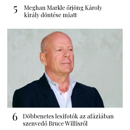
5
Meghan Markle őrjöng Károly
király döntése miatt
6
Döbbenetes lesifotók az afáziában
szenvedő Bruce Willisről