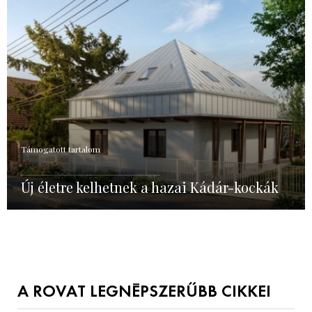
Támogatott tartalom
Új életre kelhetnek a hazai Kádár-kockák
A ROVAT LEGNÉPSZERŰBB CIKKEI