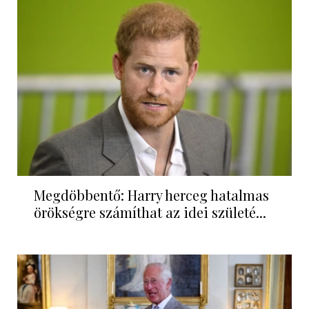
Megdöbbentő: Harry herceg hatalmas
örökségre számíthat az idei születé...