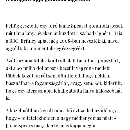
Felfüggesztette egy bíró Jamie Spearst gondnoki jogait,
miután a lánya éveken át küzdött a szabadságáért - írja
a
BBC
. Britney apját még 2008-ban nevezték ki, mivel
aggódtak a nő mentális egészségéért.
Azóta az apa totális kontroll alatt tartotta a popsztárt,
aki a 60 millió dollárosra becsült vagyona mellett
többek között arról sem dönthetett, hogy például
használhat-e fogamzásgátlót, avagy sem. Sőt, kiderült,
hogy egy ideig az apja lehallgattatta lánya hálószobáját
is.
A közelmúltban került oda a bő évtizede húzódó ügy,
hogy - feltételezhetően a nagy médianyomás miatt -
Jamie Spears maga kérte, más kapja meg a