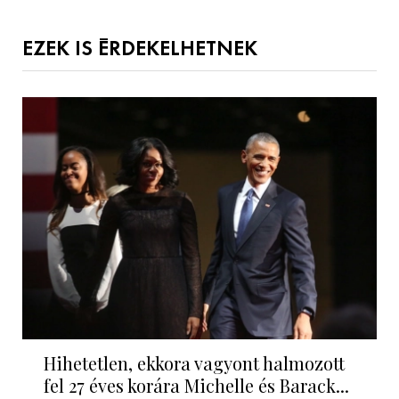
EZEK IS ÉRDEKELHETNEK
Hihetetlen, ekkora vagyont halmozott
fel 27 éves korára Michelle és Barack...