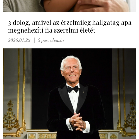
3 dolog, amivel az érzelmileg hallgatag apa
megnehezíti fia szerelmi életét
2026.01.23.
5 perc olvasás