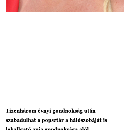
HÍRLEVÉL
Tizenhárom évnyi gondnokság után
szabadulhat a popsztár a hálószobáját is
lehallgató apja gondnoksága alól.