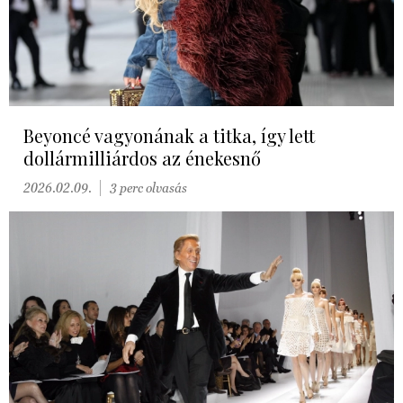
Beyoncé vagyonának a titka, így lett
dollármilliárdos az énekesnő
2026.02.09.
3 perc olvasás