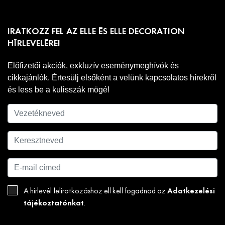
IRATKOZZ FEL AZ ELLE ÉS ELLE DECORATION
HÍRLEVELÉRE!
Előfizetői akciók, exkluzív eseménymeghívók és
cikkajánlók. Értesülj elsőként a velünk kapcsolatos hírekről
és less be a kulisszák mögé!
Adatkezelési
A hírlevél feliratkozáshoz ell kell fogadnod az
tájékoztatónkat
.