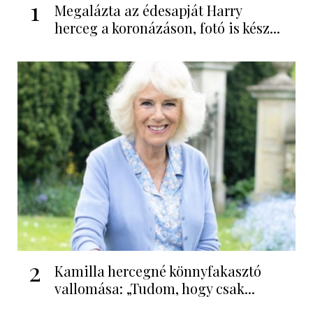
1
Megalázta az édesapját Harry
herceg a koronázáson, fotó is kész...
2
Kamilla hercegné könnyfakasztó
vallomása: „Tudom, hogy csak...