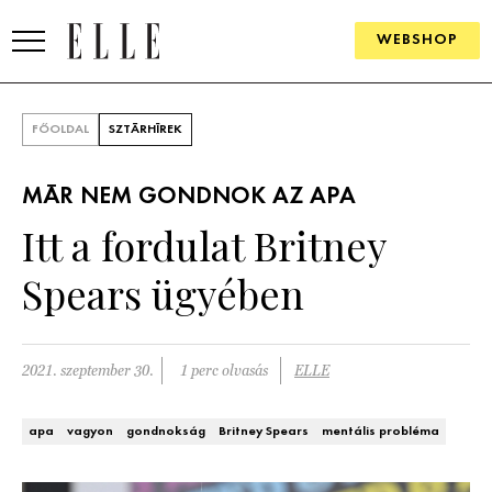
WEBSHOP
DIVAT
FŐOLDAL
SZTÁRHÍREK
ELLE DIGITAL
MÁR NEM GONDNOK AZ APA
GOURMET AWARDS
Itt a fordulat Britney
SZÉPSÉG
Spears ügyében
KULTÚRA
PSZICHÉ
2021. szeptember 30.
1 perc olvasás
ELLE
ÉLETMÓD
apa
vagyon
gondnokság
Britney Spears
mentális probléma
PÁRKAPCSOLAT