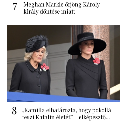
7
Meghan Markle őrjöng Károly
király döntése miatt
8
„Kamilla elhatározta, hogy pokollá
teszi Katalin életét” – elképesztő...