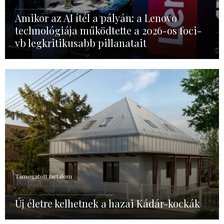
Amikor az AI ítél a pályán: a Lenovo
technológiája működtette a 2026-os foci-
vb legkritikusabb pillanatait
Támogatott tartalom
Új életre kelhetnek a hazai Kádár-kockák