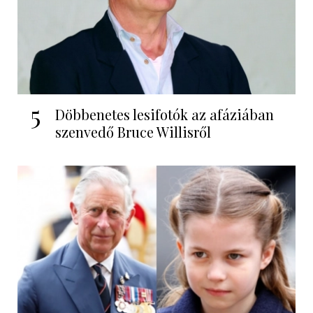
5
Döbbenetes lesifotók az afáziában
szenvedő Bruce Willisről