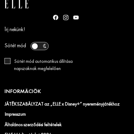
Írj nekünk!
Sötét mód
Sötét mód automatikus állítása
napszaknak megfelelően
INFORMÁCIÓK
JÁTÉKSZABÁLYZAT az „ELLE x Disney+” nyereményjátékhoz
Impresszum
Általános szerződési feltételek