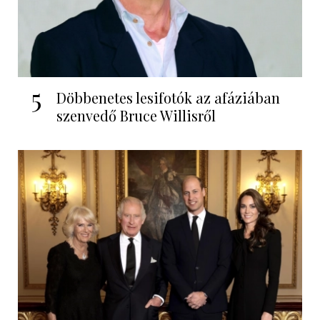
5
Döbbenetes lesifotók az afáziában
szenvedő Bruce Willisről