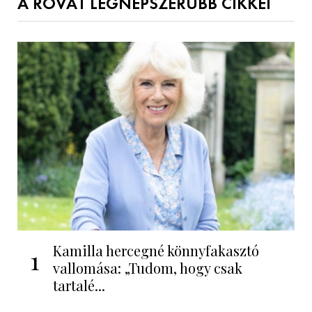
A ROVAT LEGNÉPSZERŰBB CIKKEI
Kamilla hercegné könnyfakasztó
1
vallomása: „Tudom, hogy csak
tartalé...