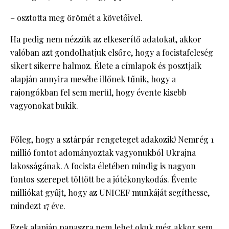
– osztotta meg örömét a követőivel.
Ha pedig nem nézzük az elkeserítő adatokat, akkor
valóban azt gondolhatjuk elsőre, hogy a focistafeleség
sikert sikerre halmoz. Élete a címlapok és posztjaik
alapján annyira mesébe illőnek tűnik, hogy a
rajongókban fel sem merül, hogy évente kisebb
vagyonokat bukik.
Főleg, hogy a sztárpár rengeteget adakozik! Nemrég 1
millió fontot adományoztak vagyonukból Ukrajna
lakosságának. A focista életében mindig is nagyon
fontos szerepet töltött be a jótékonykodás. Évente
milliókat gyűjt, hogy az UNICEF munkáját segíthesse,
mindezt 17 éve.
Ezek alapján panaszra nem lehet okuk még akkor sem,