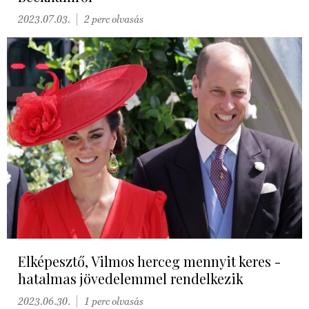
2023.07.03.
2 perc olvasás
Elképesztő, Vilmos herceg mennyit keres -
hatalmas jövedelemmel rendelkezik
2023.06.30.
1 perc olvasás