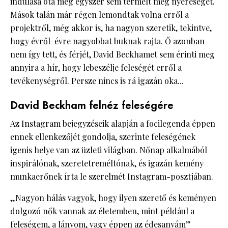
indulása óta még egyszer sem termelt még nyereséget.
Mások talán már régen lemondtak volna erről a
projektről, még akkor is, ha nagyon szeretik, tekintve,
hogy évről-évre nagyobbat buknak rajta. Ő azonban
nem így tett, és férjét, David Beckhamet sem érinti meg
annyira a hír, hogy lebeszélje feleségét erről a
tevékenységről. Persze nincs is rá igazán oka...
David Beckham felnéz feleségére
Az Instagram bejegyzéseik alapján a focilegenda éppen
ennek ellenkezőjét gondolja, szerinte feleségének
igenis helye van az üzleti világban. Nőnap alkalmából
inspirálónak, szeretetreméltónak, és igazán kemény
munkaerőnek írta le szerelmét Instagram-posztjában.
„Nagyon hálás vagyok, hogy ilyen szerető és keményen
dolgozó nők vannak az életemben, mint például a
feleségem, a lányom, vagy éppen az édesanyám”