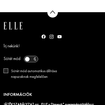
Írj nekünk!
Sötét mód
Sötét mód automatikus állítása
napszaknak megfelelően
INFORMÁCIÓK
JÁTÉKSZABÁLYZAT az „ELLE x Disney+” nyereményjátékhoz