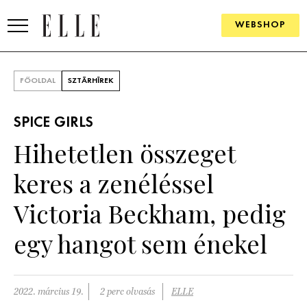
WEBSHOP
DIVAT
FŐOLDAL
SZTÁRHÍREK
ELLE DIGITAL
SPICE GIRLS
GOURMET AWARDS
Hihetetlen összeget
SZÉPSÉG
keres a zenéléssel
KULTÚRA
Victoria Beckham, pedig
PSZICHÉ
egy hangot sem énekel
ÉLETMÓD
2022. március 19.
2 perc olvasás
ELLE
PÁRKAPCSOLAT