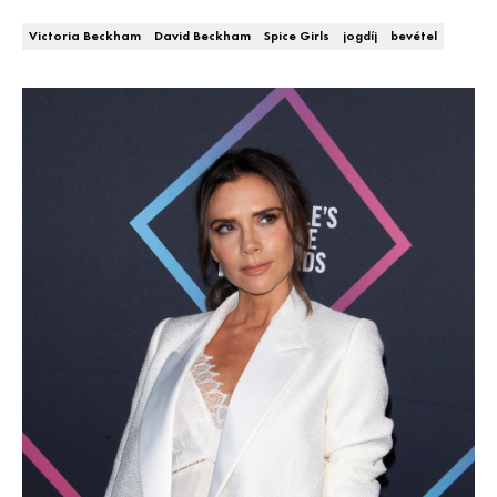
DECOR
Victoria Beckham
David Beckham
Spice Girls
jogdíj
bevétel
Hírek
HOROSZKÓP
Trendek
SZTÁRHÍREK
Szobák
BUSINESS
Ötletek
ANYA
Szép terek
AWARDS
BEAUTY AWARDS
EVENT
WEBSHOP