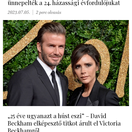
ünnepelték a 24. házassági évfordulójukat
2023.07.05.
2 perc olvasás
„25 éve ugyanazt a húst eszi” – David
Beckham elképesztő titkot árult el Victoria
Beckhamről