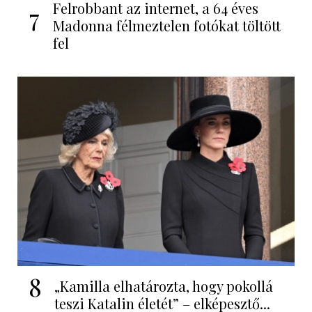
Felrobbant az internet, a 64 éves
7
Madonna félmeztelen fotókat töltött
fel
8
„Kamilla elhatározta, hogy pokollá
teszi Katalin életét” – elképesztő...