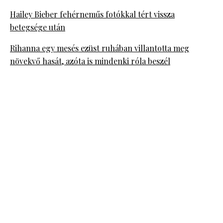
Hailey Bieber fehérneműs fotókkal tért vissza
betegsége után
Rihanna egy mesés ezüst ruhában villantotta meg
növekvő hasát, azóta is mindenki róla beszél