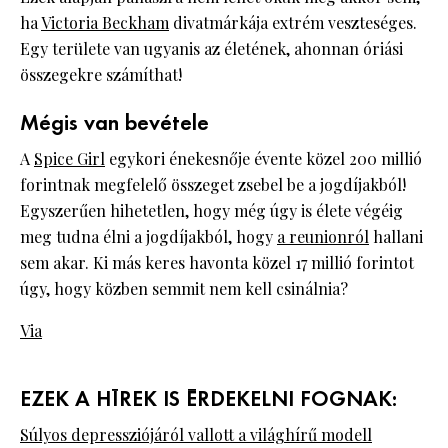
ha
Victoria Beckham
divatmárkája extrém veszteséges.
Egy területe van ugyanis az életének, ahonnan óriási
összegekre számíthat!
Mégis van bevétele
A
Spice Girl
egykori énekesnője évente közel 200 millió
forintnak megfelelő összeget zsebel be a jogdíjakból!
Egyszerűen hihetetlen, hogy még úgy is élete végéig
meg tudna élni a jogdíjakból, hogy
a reunionról
hallani
sem akar. Ki más keres havonta közel 17 millió forintot
úgy, hogy közben semmit nem kell csinálnia?
Via
EZEK A HÍREK IS ÉRDEKELNI FOGNAK:
Súlyos depressziójáról vallott a világhírű modell