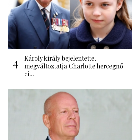
Károly király bejelentette,
4
megváltoztatja Charlotte hercegnő
cí...