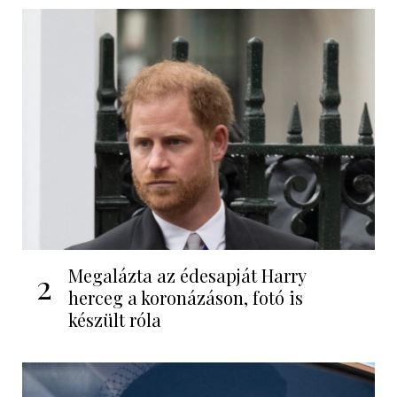
Megalázta az édesapját Harry
2
herceg a koronázáson, fotó is
készült róla