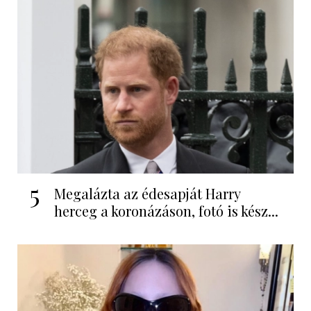
5
Megalázta az édesapját Harry
herceg a koronázáson, fotó is kész...