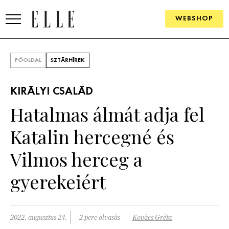
WEBSHOP
DIVAT
FŐOLDAL
SZTÁRHÍREK
ELLE DIGITAL
KIRÁLYI CSALÁD
GOURMET AWARDS
Hatalmas álmát adja fel
SZÉPSÉG
Katalin hercegné és
KULTÚRA
Vilmos herceg a
PSZICHÉ
gyerekeiért
ÉLETMÓD
2022. augusztus 24.
2 perc olvasás
Kovács Gréta
PÁRKAPCSOLAT