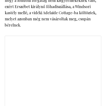
hogy a londoni forgatag nem kisgyermekeknek való,
ezért Erszébet királynő főhadiszállása, a Windsori
kastély mellé, a vidéki Adelaide Cottage-ba költöztek,
melyet azonban még nem vásároltak meg, csupán
bérelnek.