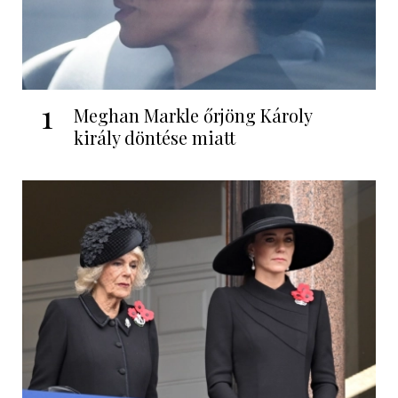
1
Meghan Markle őrjöng Károly
király döntése miatt