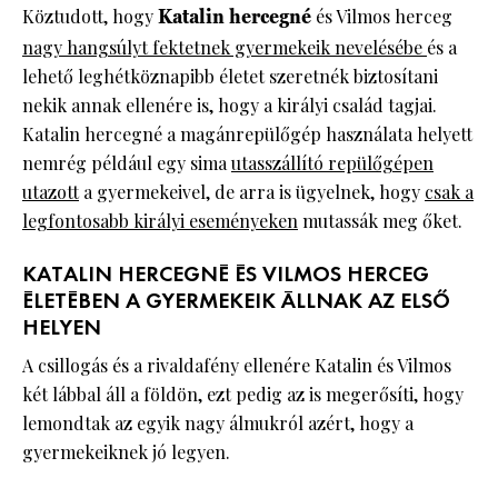
Köztudott, hogy
Katalin hercegné
és Vilmos herceg
nagy hangsúlyt fektetnek gyermekeik nevelésébe
és a
lehető leghétköznapibb életet szeretnék biztosítani
nekik annak ellenére is, hogy a királyi család tagjai.
Katalin hercegné a magánrepülőgép használata helyett
nemrég például egy sima
utasszállító repülőgépen
utazott
a gyermekeivel, de arra is ügyelnek, hogy
csak a
legfontosabb királyi eseményeken
mutassák meg őket.
KATALIN HERCEGNÉ ÉS VILMOS HERCEG
ÉLETÉBEN A GYERMEKEIK ÁLLNAK AZ ELSŐ
HELYEN
A csillogás és a rivaldafény ellenére Katalin és Vilmos
két lábbal áll a földön, ezt pedig az is megerősíti, hogy
lemondtak az egyik nagy álmukról azért, hogy a
gyermekeiknek jó legyen.