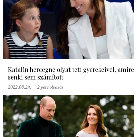
Katalin hercegné olyat tett gyerekeivel, amire
senki sem számított
2022.08.23.
2 perc olvasás