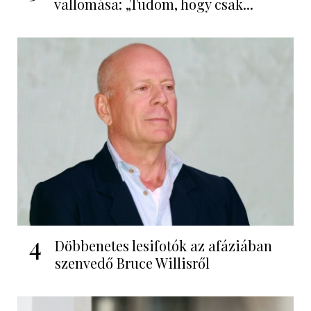
vallomása: „Tudom, hogy csak...
4
Döbbenetes lesifotók az afáziában
szenvedő Bruce Willisről