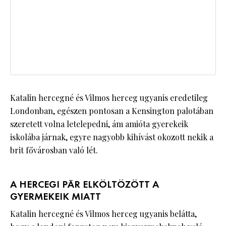
Katalin hercegné és Vilmos herceg ugyanis eredetileg
Londonban, egészen pontosan a Kensington palotában
szeretett volna letelepedni, ám amióta gyerekeik
iskolába járnak, egyre nagyobb kihívást okozott nekik a
brit fővárosban való lét.
A HERCEGI PÁR ELKÖLTÖZÖTT A
GYERMEKEIK MIATT
Katalin hercegné és Vilmos herceg ugyanis belátta,