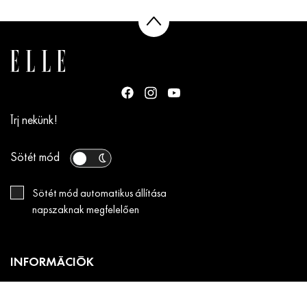
Írj nekünk!
Sötét mód
Sötét mód automatikus állítása
napszaknak megfelelően
INFORMÁCIÓK
JÁTÉKSZABÁLYZAT az „ELLE x Disney+” nyereményjátékhoz