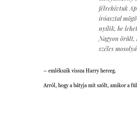
félrehívtuk Ap
íróasztal mögö
nyílik, be lehe
Nagyon örült, 
széles mosolyát
– emlékszik vissza Harry herceg.
Arról, hogy a bátyja mit szólt, amikor a fü