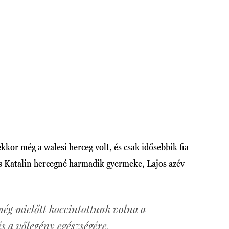
kkor még a walesi herceg volt, és csak idősebbik fia
s Katalin hercegné harmadik gyermeke, Lajos azév
ég mielőtt koccintottunk volna a
 a vőlegény egészségére,