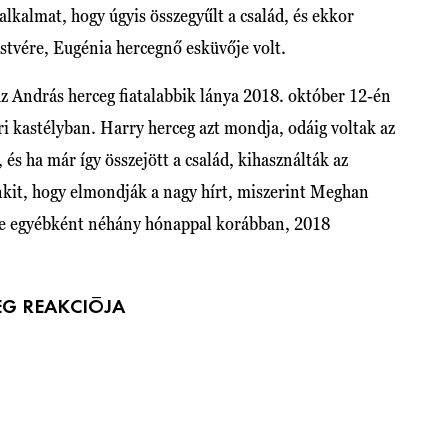
lkalmat, hogy úgyis összegyűlt a család, és ekkor
stvére, Eugénia hercegnő esküvője volt.
az András herceg fiatalabbik lánya 2018. október 12-én
 kastélyban. Harry herceg azt mondja, odáig voltak az
és ha már így összejött a család, kihasználták az
nkit, hogy elmondják a nagy hírt, miszerint Meghan
je egyébként néhány hónappal korábban, 2018
EG REAKCIÓJA