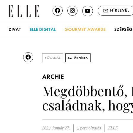
HÍRLEVÉL
DIVAT
ELLE DIGITAL
GOURMET AWARDS
SZÉPSÉG
FŐOLDAL
SZTÁRHÍREK
ARCHIE
Megdöbbentő, H
családnak, hog
2023. január 27.
3 perc olvasás
ELLE