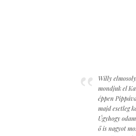
Willy elmosoly
mondjuk el Kat
éppen Pippáva
majd esetleg k
Úgyhogy odame
ő is nagyot mos