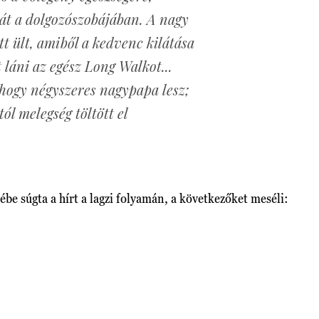
át a dolgozószobájában. A nagy
tt ült, amiből a kedvenc kilátása
t láni az egész Long Walkot...
hogy négyszeres nagypapa lesz;
ól melegség töltött el
lébe súgta a hírt a lagzi folyamán, a következőket meséli: