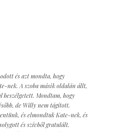
odott és azt mondta, hogy
e-nek. A szoba másik oldalán állt,
l beszélgetett. Mondtam, hogy
ésőbb, de Willy nem tágított.
ntünk, és elmondtuk Kate-nek, és
olygott és szívből gratulált.