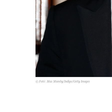
© Fotó: Max Mumby/Indigo/Getty Images