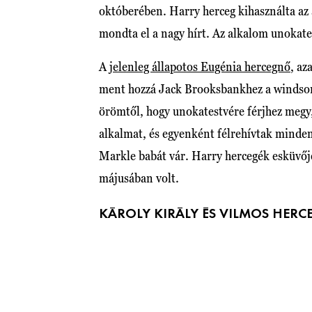
októberében. Harry herceg kihasználta az a
mondta el a nagy hírt. Az alkalom unokate
A
jelenleg állapotos Eugénia hercegnő
, az
ment hozzá Jack Brooksbankhez a windsori
örömtől, hogy unokatestvére férjhez megy, 
alkalmat, és egyenként félrehívtak minde
Markle babát vár. Harry hercegék esküvő
májusában volt.
KÁROLY KIRÁLY ÉS VILMOS HERC