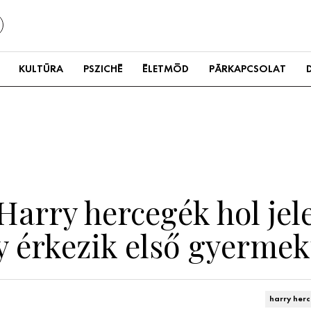
KULTÚRA
PSZICHÉ
ÉLETMÓD
PÁRKAPCSOLAT
arry hercegék hol jele
y érkezik első gyerme
harry her