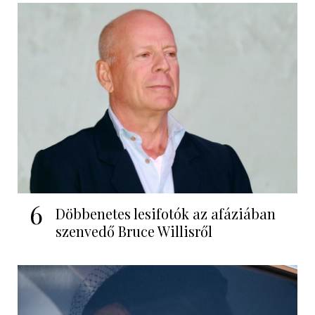
6
Döbbenetes lesifotók az afáziában
szenvedő Bruce Willisről