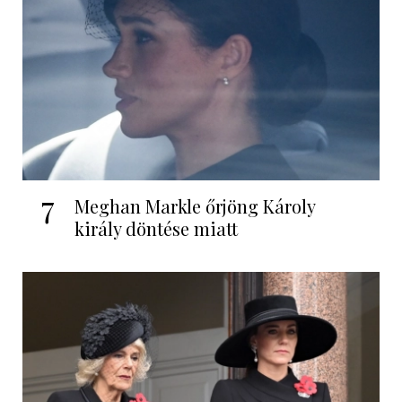
7
Meghan Markle őrjöng Károly
király döntése miatt