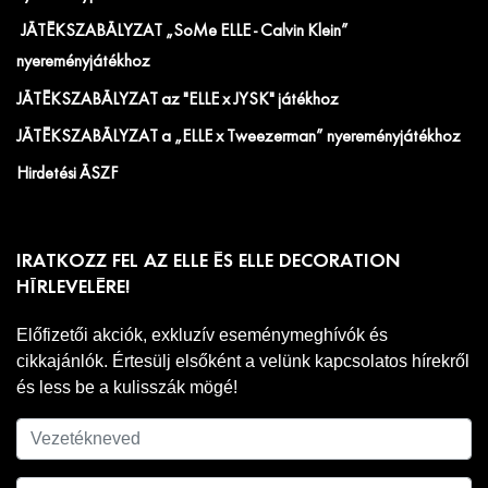
JÁTÉKSZABÁLYZAT „SoMe ELLE - Calvin Klein”
nyereményjátékhoz
JÁTÉKSZABÁLYZAT az "ELLE x JYSK" játékhoz
JÁTÉKSZABÁLYZAT a „ELLE x Tweezerman” nyereményjátékhoz
Hirdetési ÁSZF
IRATKOZZ FEL AZ ELLE ÉS ELLE DECORATION
HÍRLEVELÉRE!
Előfizetői akciók, exkluzív eseménymeghívók és
cikkajánlók. Értesülj elsőként a velünk kapcsolatos hírekről
és less be a kulisszák mögé!