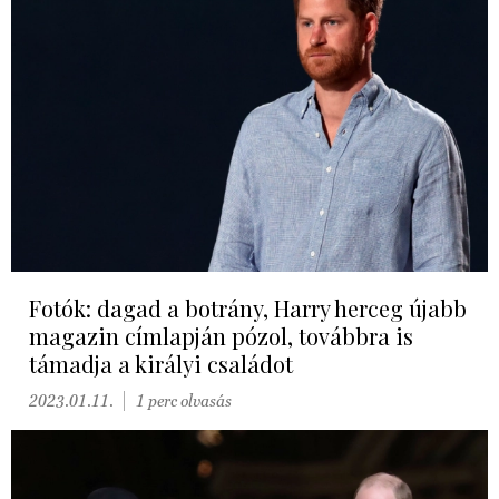
Fotók: dagad a botrány, Harry herceg újabb
magazin címlapján pózol, továbbra is
támadja a királyi családot
2023.01.11.
1 perc olvasás