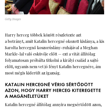
Getty Images
Harry herceg többek között részletezte azt
a botrányt, amit Katalin hercegné okozott kislánya, a kis
Sarolta hercegnő koszorúslány-ruhájával a Meghan
Markle-lal való esküvője előtt — ezt a vitát állítólag
folyamatosan próbálta titkolni a királyi család a sajtó
előtt, ugyanis nem vet jó fényt Katalin hercegnére, ám
most mégis kiderült az igazság.
KATALIN HERCEGNÉ VÉRIG SÉRTŐDÖTT
AZON, HOGY HARRY HERCEG KITEREGETTE
A MAGÁNÉLETÜKET
Katalin hercegné állítólag annyira megsértődött azon,