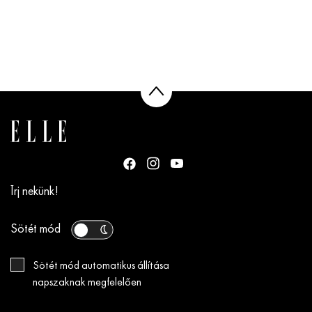
Írj nekünk!
Sötét mód
Sötét mód automatikus állítása
napszaknak megfelelően