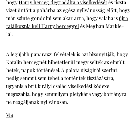
hogy
Harry herceg degradálta a viselkedését
és tiszta
vizet öntött a pohárba az egész nyilvánosság előtt, hogy
már szinte gondolni sem akar arra, hogy valaha is
újra
találkoznia kell Harry herceggel
és Meghan Markle-
lal.
A legújabb paparazzi felvételek is azt bizonyítják, hogy
Katalin hercegnét hihetetlenül megviselték az elmúlt
hetek, napok történései. A palota újságírói szerint
pedig semmit sem tehet a történtek tisztázására,
ugyanis a brit királyi család viselkedési kódexe
megszabja, hogy semmilyen pletykára vagy botrányra
ne reagáljanak nyilvánosan.
Via