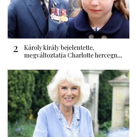
2
Károly király bejelentette,
megváltoztatja Charlotte hercegn...