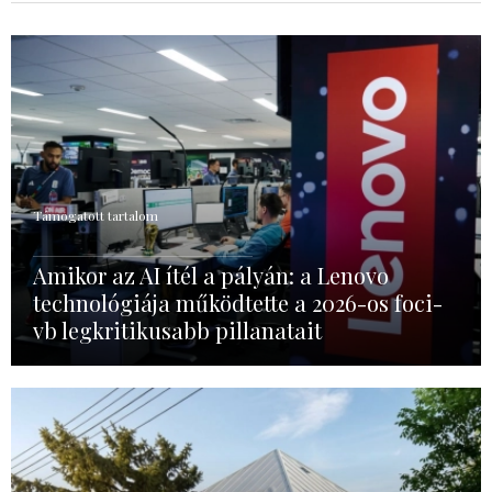
Támogatott tartalom
Amikor az AI ítél a pályán: a Lenovo
technológiája működtette a 2026-os foci-
vb legkritikusabb pillanatait