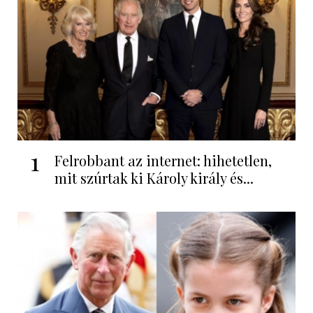
1
Felrobbant az internet: hihetetlen,
mit szúrtak ki Károly király és...