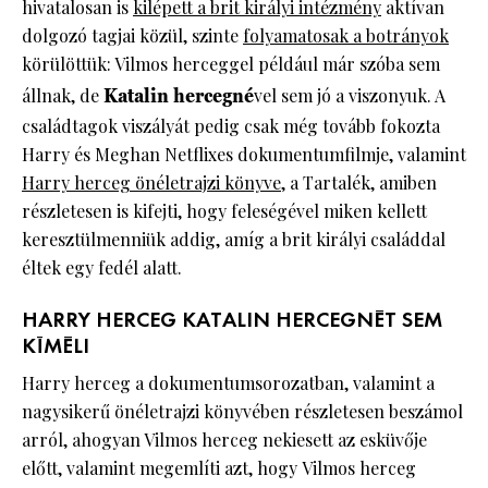
hivatalosan is
kilépett a brit királyi intézmény
aktívan
dolgozó tagjai közül, szinte
folyamatosak a botrányok
körülöttük: Vilmos herceggel például már szóba sem
állnak, de
Katalin hercegné
vel sem jó a viszonyuk. A
családtagok viszályát pedig csak még tovább fokozta
Harry és Meghan Netflixes dokumentumfilmje, valamint
Harry herceg önéletrajzi könyve,
a Tartalék, amiben
részletesen is kifejti, hogy feleségével miken kellett
keresztülmenniük addig, amíg a brit királyi családdal
éltek egy fedél alatt.
HARRY HERCEG KATALIN HERCEGNÉT SEM
KÍMÉLI
Harry herceg a dokumentumsorozatban, valamint a
nagysikerű önéletrajzi könyvében részletesen beszámol
arról, ahogyan Vilmos herceg nekiesett az esküvője
előtt, valamint megemlíti azt, hogy Vilmos herceg