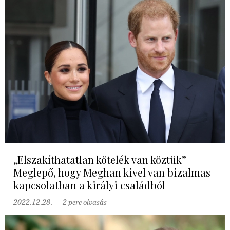
„Elszakíthatatlan kötelék van köztük” –
Meglepő, hogy Meghan kivel van bizalmas
kapcsolatban a királyi családból
2022.12.28.
2 perc olvasás