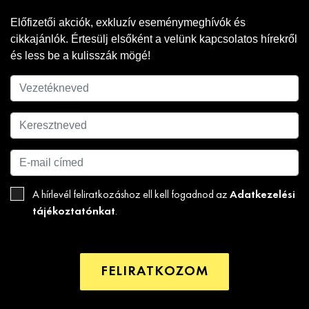
Előfizetői akciók, exkluzív eseménymeghívók és
cikkajánlók. Értesülj elsőként a velünk kapcsolatos hírekről
és less be a kulisszák mögé!
Adatkezelési
A hírlevél feliratkozáshoz ell kell fogadnod az
tájékoztatónkat
.
FELIRATKOZOM