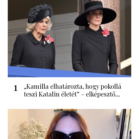
1
„Kamilla elhatározta, hogy pokollá
teszi Katalin életét” – elképesztő...