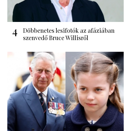
4
Döbbenetes lesifotók az afáziában
szenvedő Bruce Willisről