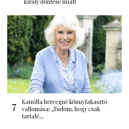
király döntése miatt
Kamilla hercegné könnyfakasztó
7
vallomása: „Tudom, hogy csak
tartalé...