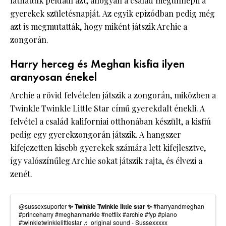
láthattuk például azt, ahogyan a család megünnepli a
gyerekek születésnapját. Az egyik epizódban pedig még
azt is megmutatták, hogy miként játszik Archie a
zongorán.
Harry herceg és Meghan kisfia ilyen
aranyosan énekel
Archie a rövid felvételen játszik a zongorán, miközben a
Twinkle Twinkle Little Star című gyerekdalt énekli. A
felvétel a család kaliforniai otthonában készült, a kisfiú
pedig egy gyerekzongorán játszik. A hangszer
kifejezetten kisebb gyerekek számára lett kifejlesztve,
így valószínűleg Archie sokat játszik rajta, és élvezi a
zenét.
@sussexsuporter
✨ Twinkle Twinkle little star ✨
#harryandmeghan
#princeharry
#meghanmarkle
#netflix
#archie
#fyp
#piano
#twinkletwinklelittlestar
♬ original sound - Sussexxxxx