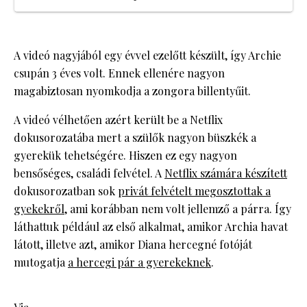
A videó nagyjából egy évvel ezelőtt készült, így Archie
csupán 3 éves volt. Ennek ellenére nagyon
magabiztosan nyomkodja a zongora billentyűit.
A videó vélhetően azért került be a Netflix
dokusorozatába mert a szülők nagyon büszkék a
gyerekük tehetségére. Hiszen ez egy nagyon
bensőséges, családi felvétel. A
Netflix számára készített
dokusorozatban sok
privát felvételt megosztottak a
gyekekről
, ami korábban nem volt jellemző a párra. Így
láthattuk például az első alkalmat, amikor Archia havat
látott, illetve azt, amikor Diana hercegné fotóját
mutogatja
a hercegi pár a gyerekeknek
.