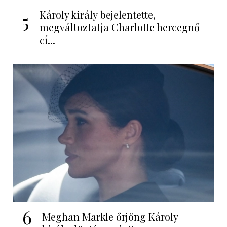
Károly király bejelentette,
5
megváltoztatja Charlotte hercegnő
cí...
6
Meghan Markle őrjöng Károly