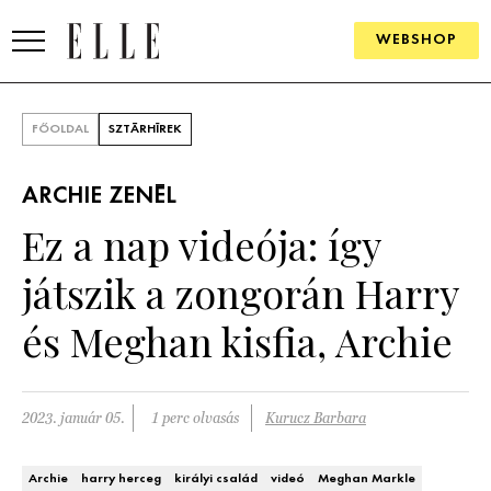
WEBSHOP
DIVAT
FŐOLDAL
SZTÁRHÍREK
ELLE DIGITAL
ARCHIE ZENÉL
GOURMET AWARDS
Ez a nap videója: így
SZÉPSÉG
játszik a zongorán Harry
KULTÚRA
és Meghan kisfia, Archie
PSZICHÉ
2023. január 05.
1 perc olvasás
Kurucz Barbara
ÉLETMÓD
PÁRKAPCSOLAT
Archie
harry herceg
királyi család
videó
Meghan Markle