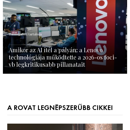
Támogatott tartalom
Amikor az AI ítél a pályán: a Lenovo
technológiája működtette a 2026-os foci-
vb legkritikusabb pillanatait
A ROVAT LEGNÉPSZERŰBB CIKKEI