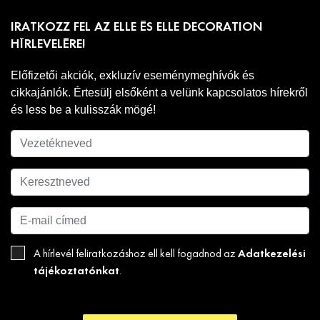
IRATKOZZ FEL AZ ELLE ÉS ELLE DECORATION
HÍRLEVELÉRE!
Előfizetői akciók, exkluzív eseménymeghívók és
cikkajánlók. Értesülj elsőként a velünk kapcsolatos hírekről
és less be a kulisszák mögé!
Adatkezelési
A hírlevél feliratkozáshoz ell kell fogadnod az
tájékoztatónkat
.