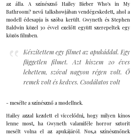
az álla. A színésznő Hailey Bieber Who's in My
Bathroom? nevű talkshowjában vendégeskedett, ahol a
modell édesapja is szóba került. Gwyneth és Stephen
Baldwin közel 30 évvel ezelőtt együtt szerepeltek egy
közös filmben.
Készítettem egy filmet az apukáddal. Egy
független filmet. Azt hiszem 20 éves
lehettem, szóval nagyon régen volt. Ő
remek volt és kedves. Csodálatos volt
- mesélte a színésznő a modellnek.
Hailey azzal kezdett el viccelődni, hogy milyen kínos
lenne most, ha Gwyneth valamiféle horror sztorit
mesélt volna el az apukájáról. Nos,a színésznőnek