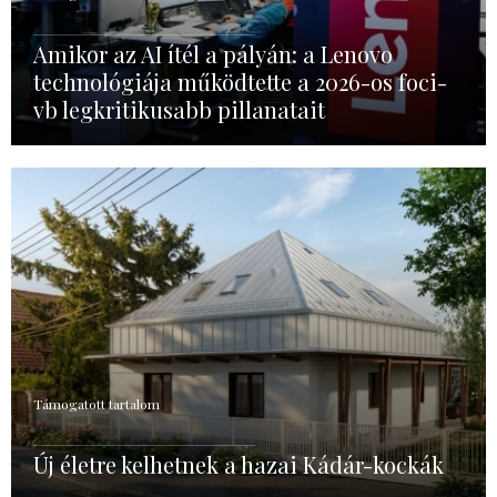
Amikor az AI ítél a pályán: a Lenovo
technológiája működtette a 2026-os foci-
vb legkritikusabb pillanatait
Támogatott tartalom
Új életre kelhetnek a hazai Kádár-kockák