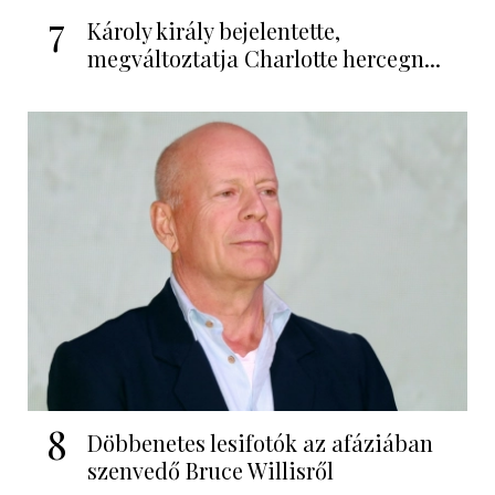
7
Károly király bejelentette,
megváltoztatja Charlotte hercegn...
8
Döbbenetes lesifotók az afáziában
szenvedő Bruce Willisről