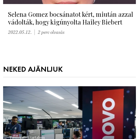
Selena Gomez bocsánatot kért, miután azzal
vádolták, hogy kigúnyolta Hailey Biebert
2022.05.12.
2 perc olvasás
NEKED AJÁNLJUK
Támogatott tartalom