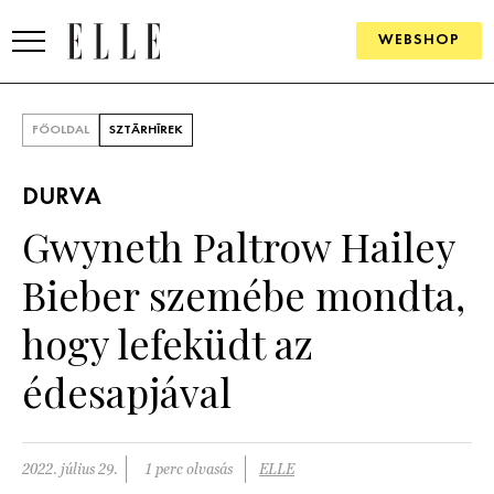
WEBSHOP
DIVAT
FŐOLDAL
SZTÁRHÍREK
ELLE DIGITAL
DURVA
GOURMET AWARDS
Gwyneth Paltrow Hailey
SZÉPSÉG
Bieber szemébe mondta,
KULTÚRA
hogy lefeküdt az
PSZICHÉ
édesapjával
ÉLETMÓD
2022. július 29.
1 perc olvasás
ELLE
PÁRKAPCSOLAT