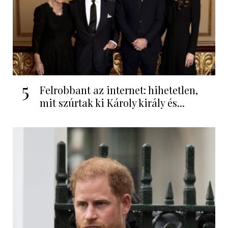
5
Felrobbant az internet: hihetetlen,
mit szúrtak ki Károly király és...