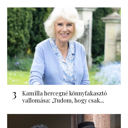
3
Kamilla hercegné könnyfakasztó
vallomása: „Tudom, hogy csak...