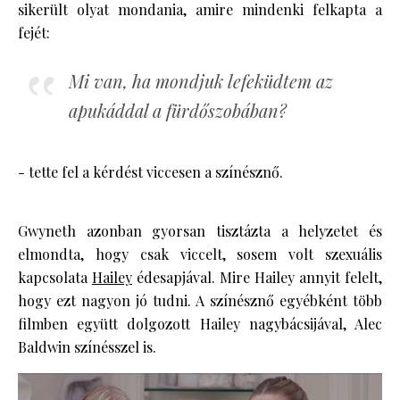
sikerült olyat mondania, amire mindenki felkapta a
fejét:
Mi van, ha mondjuk lefeküdtem az
apukáddal a fürdőszobában?
- tette fel a kérdést viccesen a színésznő.
Gwyneth azonban gyorsan tisztázta a helyzetet és
elmondta, hogy csak viccelt, sosem volt szexuális
kapcsolata
Hailey
édesapjával. Mire Hailey annyit felelt,
hogy ezt nagyon jó tudni. A színésznő egyébként több
filmben együtt dolgozott Hailey nagybácsijával, Alec
Baldwin színésszel is.