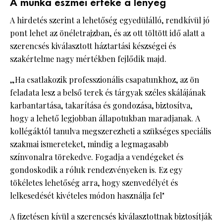
A munka eszmei értéke a lényeg
A hirdetés szerint a lehetőség egyedülálló, rendkívül jó
pont lehet az önéletrajzban, és az ott töltött idő alatt a
szerencsés kiválasztott háztartási készségei és
szakértelme nagy mértékben fejlődik majd.
„Ha csatlakozik professzionális csapatunkhoz, az ön
feladata lesz a belső terek és tárgyak széles skálájának
karbantartása, takarítása és gondozása, biztosítva,
hogy a lehető legjobban állapotukban maradjanak. A
kollégáktól tanulva megszerezheti a szükséges speciális
szakmai ismereteket, mindig a legmagasabb
színvonalra törekedve. Fogadja a vendégeket és
gondoskodik a róluk rendezvényeken is. Ez egy
tökéletes lehetőség arra, hogy szenvedélyét és
lelkesedését kivételes módon használja fel"
A fizetésen kívül a szerencsés kiválasztottnak biztosítják