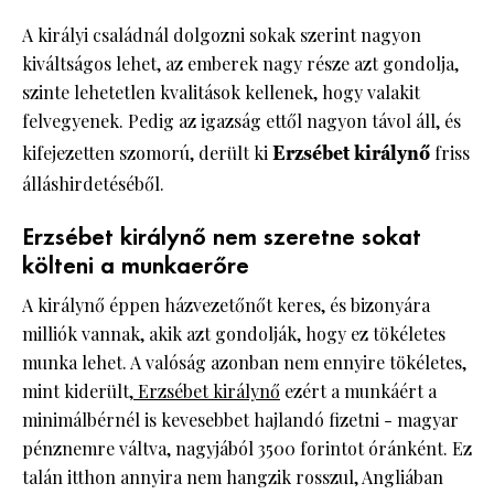
A királyi családnál dolgozni sokak szerint nagyon
kiváltságos lehet, az emberek nagy része azt gondolja,
szinte lehetetlen kvalitások kellenek, hogy valakit
felvegyenek. Pedig az igazság ettől nagyon távol áll, és
kifejezetten szomorú, derült ki
Erzsébet királynő
friss
álláshirdetéséből.
Erzsébet királynő nem szeretne sokat
költeni a munkaerőre
A királynő éppen házvezetőnőt keres, és bizonyára
milliók vannak, akik azt gondolják, hogy ez tökéletes
munka lehet. A valóság azonban nem ennyire tökéletes,
mint kiderült,
Erzsébet királynő
ezért a munkáért a
minimálbérnél is kevesebbet hajlandó fizetni - magyar
pénznemre váltva, nagyjából 3500 forintot óránként. Ez
talán itthon annyira nem hangzik rosszul, Angliában