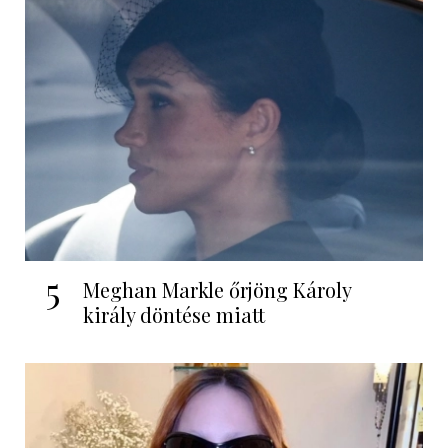
5
Meghan Markle őrjöng Károly
király döntése miatt