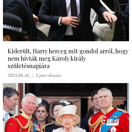
Kiderült, Harry herceg mit gondol arról, hogy
nem hívták meg Károly király
születésnapjára
2023.06.16.
2 perc olvasás