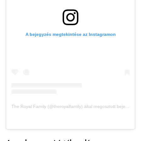
A bejegyzés megtekintése az Instagramon
The Royal Family (@theroyalfamily) által megosztott bejegyzés