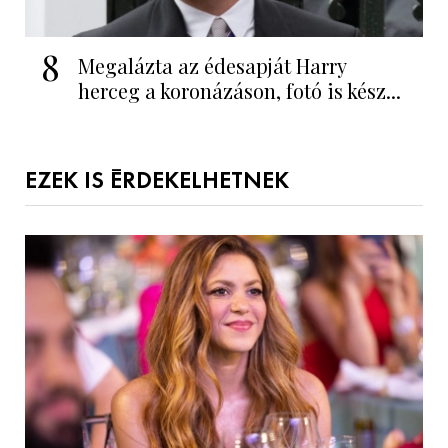
8
Megalázta az édesapját Harry
herceg a koronázáson, fotó is kész...
EZEK IS ÉRDEKELHETNEK