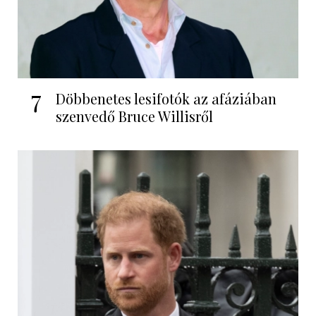
7
Döbbenetes lesifotók az afáziában
szenvedő Bruce Willisről