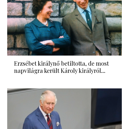
Erzsébet királynő betiltotta, de most
napvilágra került Károly királyról...