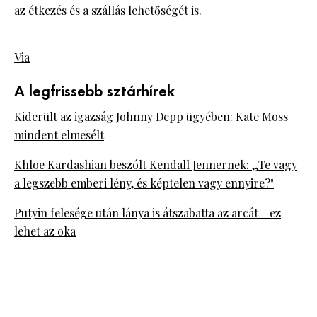
az étkezés és a szállás lehetőségét is.
Via
A legfrissebb sztárhírek
Kiderült az igazság Johnny Depp ügyében: Kate Moss
mindent elmesélt
Khloe Kardashian beszólt Kendall Jennernek: „Te vagy
a legszebb emberi lény, és képtelen vagy ennyire?"
Putyin felesége után lánya is átszabatta az arcát - ez
lehet az oka