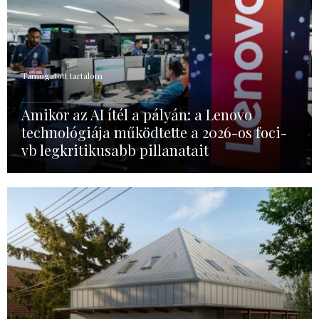
Támogatott tartalom
Amikor az AI ítél a pályán: a Lenovo
technológiája működtette a 2026-os foci-
vb legkritikusabb pillanatait