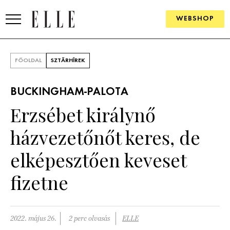
WEBSHOP
DIVAT
FŐOLDAL
SZTÁRHÍREK
ELLE DIGITAL
BUCKINGHAM-PALOTA
GOURMET AWARDS
Erzsébet királynő
SZÉPSÉG
házvezetőnőt keres, de
KULTÚRA
elképesztően keveset
PSZICHÉ
fizetne
ÉLETMÓD
2022. május 26.
2 perc olvasás
ELLE
PÁRKAPCSOLAT