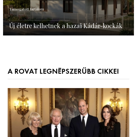
Támogatott tartalom
Új életre kelhetnek a hazai Kádár-kockák
A ROVAT LEGNÉPSZERŰBB CIKKEI