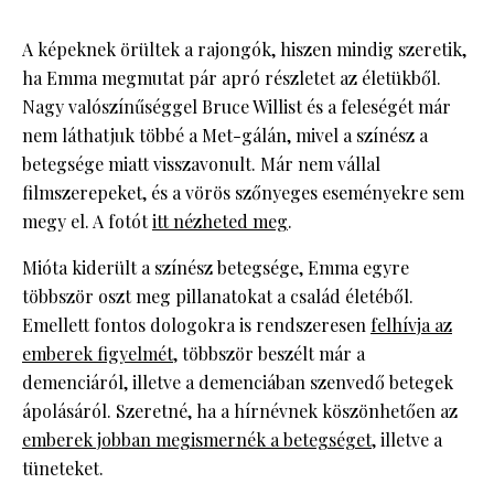
A képeknek örültek a rajongók, hiszen mindig szeretik,
ha Emma megmutat pár apró részletet az életükből.
Nagy valószínűséggel Bruce Willist és a feleségét már
nem láthatjuk többé a Met-gálán, mivel a színész a
betegsége miatt visszavonult. Már nem vállal
filmszerepeket, és a vörös szőnyeges eseményekre sem
megy el. A fotót
itt nézheted meg
.
Mióta kiderült a színész betegsége, Emma egyre
többször oszt meg pillanatokat a család életéből.
Emellett fontos dologokra is rendszeresen
felhívja az
emberek figyelmét
, többször beszélt már a
demenciáról, illetve a demenciában szenvedő betegek
ápolásáról. Szeretné, ha a hírnévnek köszönhetően az
emberek jobban megismernék a betegséget
, illetve a
tüneteket.