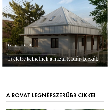
Támogatott tartalom
Új életre kelhetnek a hazai Kádár-kockák
A ROVAT LEGNÉPSZERŰBB CIKKEI