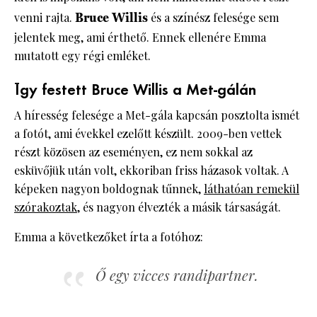
venni rajta.
Bruce Willis
és a színész felesége sem
jelentek meg, ami érthető. Ennek ellenére Emma
mutatott egy régi emléket.
Így festett Bruce Willis a Met-gálán
A híresség felesége a Met-gála kapcsán posztolta ismét
a fotót, ami évekkel ezelőtt készült. 2009-ben vettek
részt közösen az eseményen, ez nem sokkal az
esküvőjük után volt, ekkoriban friss házasok voltak. A
képeken nagyon boldognak tűnnek,
láthatóan remekül
szórakoztak
, és nagyon élvezték a másik társaságát.
Emma a következőket írta a fotóhoz:
Ő egy vicces randipartner.