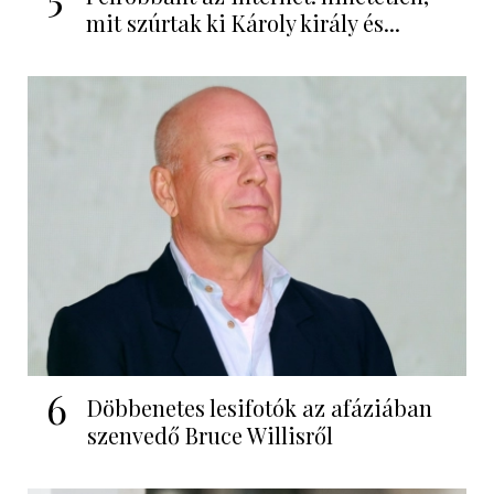
mit szúrtak ki Károly király és...
6
Döbbenetes lesifotók az afáziában
szenvedő Bruce Willisről