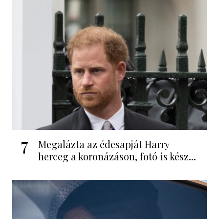
7
Megalázta az édesapját Harry
herceg a koronázáson, fotó is kész...