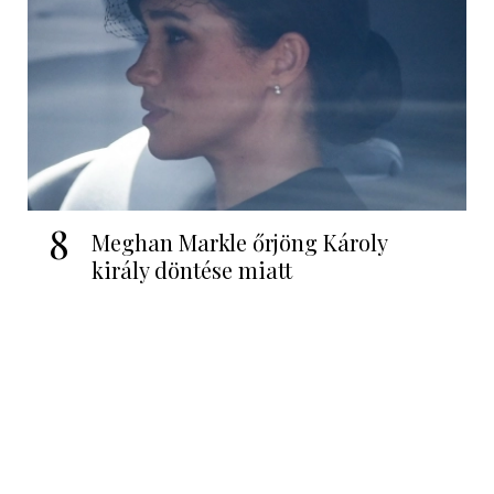
8
Meghan Markle őrjöng Károly
király döntése miatt