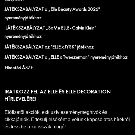
JÁTÉKSZABÁLYZAT a „Elle Beauty Awards 2026"
nyereményjátékhoz
JÁTÉKSZABÁLYZAT „SoMe ELLE - Calvin Klein”
nyereményjátékhoz
JÁTÉKSZABÁLYZAT az "ELLE x JYSK" játékhoz
JÁTÉKSZABÁLYZAT a „ELLE x Tweezerman” nyereményjátékhoz
Hirdetési ÁSZF
IRATKOZZ FEL AZ ELLE ÉS ELLE DECORATION
HÍRLEVELÉRE!
Előfizetői akciók, exkluzív eseménymeghívók és
cikkajánlók. Értesülj elsőként a velünk kapcsolatos hírekről
és less be a kulisszák mögé!