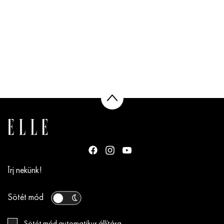
Írj nekünk!
Sötét mód
Sötét mód automatikus állítása