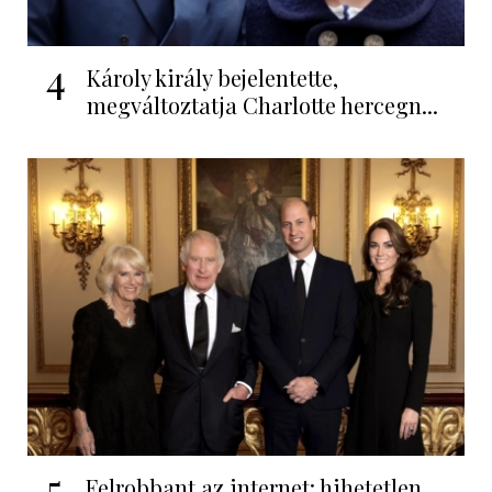
4
Károly király bejelentette,
megváltoztatja Charlotte hercegn...
5
Felrobbant az internet: hihetetlen,