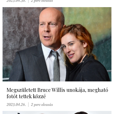
2023.04.30.
2 perc olvasás
Megszületett Bruce Willis unokája, megható
fotót tettek közzé
2023.04.26.
2 perc olvasás