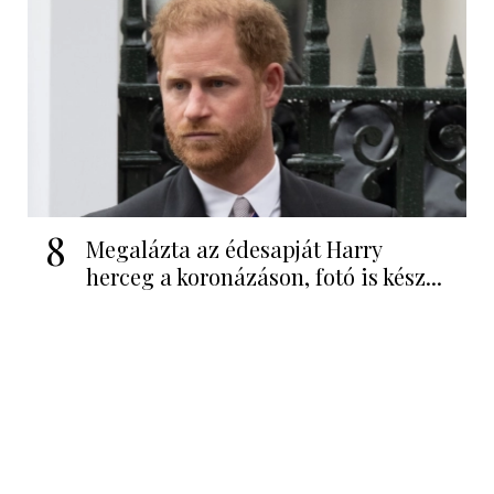
8
Megalázta az édesapját Harry
herceg a koronázáson, fotó is kész...