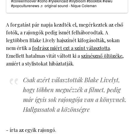
#colleenhoover
#coho
#rylekincaid
#lilybloom
#booktok
#iewu
#popculturenews
♬ original sound - Nique Coleman
A forgatást pár napja kezdték el, megérkeztek az első
fotók, a rajongók pedig ismét felháborodtak. A
legtöbben Blake Lively hajszínét kifogásolták, sokan
nem értik a
fodrász miért ezt a színt választotta
.
Emellett hatalmas vitát váltott ki a
színésznő öltözéke
,
amiért a stylistokat hibáztatják.
Csak azért választották Blake Livelyt,
hogy többen megnézzék a filmet, pedig
már ígyis sok rajongója van a könyvnek.
Hallgassatok a közönségre
- írta az egyik rajongó.