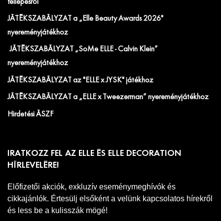
fellépésről
JÁTÉKSZABÁLYZAT a „Elle Beauty Awards 2026"
nyereményjátékhoz
JÁTÉKSZABÁLYZAT „SoMe ELLE - Calvin Klein”
nyereményjátékhoz
JÁTÉKSZABÁLYZAT az "ELLE x JYSK" játékhoz
JÁTÉKSZABÁLYZAT a „ELLE x Tweezerman” nyereményjátékhoz
Hirdetési ÁSZF
IRATKOZZ FEL AZ ELLE ÉS ELLE DECORATION
HÍRLEVELÉRE!
Előfizetői akciók, exkluzív eseménymeghívók és
cikkajánlók. Értesülj elsőként a velünk kapcsolatos hírekről
és less be a kulisszák mögé!