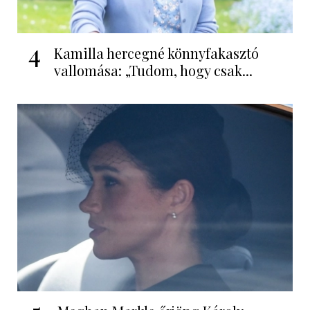
4
Kamilla hercegné könnyfakasztó
vallomása: „Tudom, hogy csak...