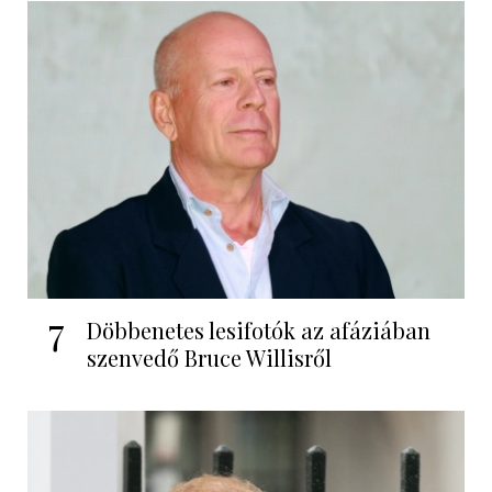
7
Döbbenetes lesifotók az afáziában
szenvedő Bruce Willisről