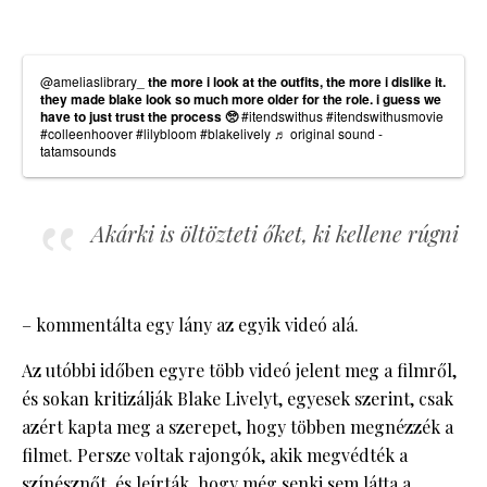
@ameliaslibrary_
the more i look at the outfits, the more i dislike it.
they made blake look so much more older for the role. i guess we
have to just trust the process 🥺
#itendswithus
#itendswithusmovie
#colleenhoover
#lilybloom
#blakelively
♬ original sound -
tatamsounds
Akárki is öltözteti őket, ki kellene rúgni
– kommentálta egy lány az egyik videó alá.
Az utóbbi időben egyre több videó jelent meg a filmről,
és sokan kritizálják Blake Livelyt, egyesek szerint, csak
azért kapta meg a szerepet, hogy többen megnézzék a
filmet. Persze voltak rajongók, akik megvédték a
színésznőt, és leírták, hogy még senki sem látta a