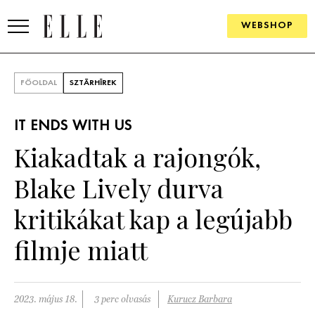
WEBSHOP
DIVAT
FŐOLDAL
SZTÁRHÍREK
ELLE DIGITAL
IT ENDS WITH US
GOURMET AWARDS
Kiakadtak a rajongók,
SZÉPSÉG
Blake Lively durva
KULTÚRA
kritikákat kap a legújabb
PSZICHÉ
filmje miatt
ÉLETMÓD
2023. május 18.
3 perc olvasás
Kurucz Barbara
PÁRKAPCSOLAT