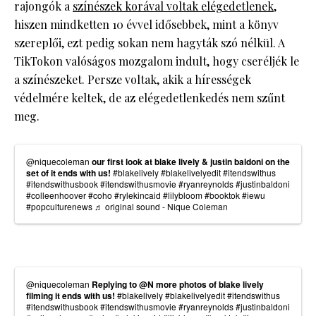
rajongók a
színészek korával voltak elégedetlenek
,
hiszen mindketten 10 évvel idősebbek, mint a könyv
szereplői, ezt pedig sokan nem hagyták szó nélkül. A
TikTokon valóságos mozgalom indult, hogy cseréljék le
a színészeket. Persze voltak, akik a hírességek
védelmére keltek, de az elégedetlenkedés nem szűnt
meg.
@niquecoleman
our first look at blake lively & justin baldoni on the
set of it ends with us!
#blakelively
#blakelivelyedit
#itendswithus
#itendswithusbook
#itendswithusmovie
#ryanreynolds
#justinbaldoni
#colleenhoover
#coho
#rylekincaid
#lilybloom
#booktok
#iewu
#popculturenews
♬ original sound - Nique Coleman
@niquecoleman
Replying to @N more photos of blake lively
filming it ends with us!
#blakelively
#blakelivelyedit
#itendswithus
#itendswithusbook
#itendswithusmovie
#ryanreynolds
#justinbaldoni