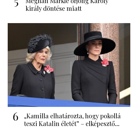
5
Meghan Markle őrjöng Károly
király döntése miatt
6
„Kamilla elhatározta, hogy pokollá
teszi Katalin életét” – elképesztő...