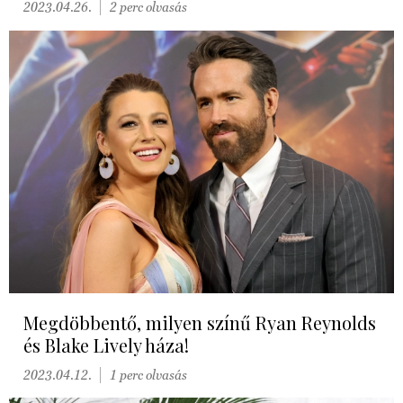
2023.04.26.
2 perc olvasás
Megdöbbentő, milyen színű Ryan Reynolds
és Blake Lively háza!
2023.04.12.
1 perc olvasás