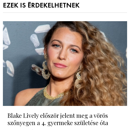
EZEK IS ÉRDEKELHETNEK
Blake Lively először jelent meg a vörös
szőnyegen a 4. gyermeke születése óta