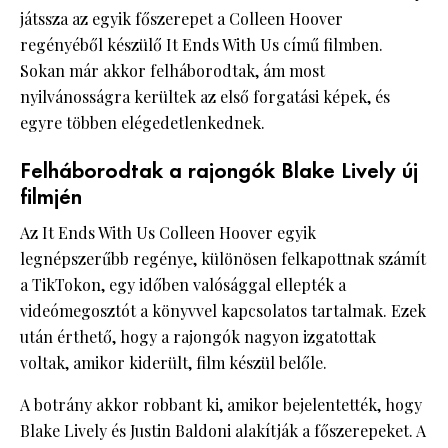
játssza az egyik főszerepet a Colleen Hoover
regényéből készülő It Ends With Us című filmben.
Sokan már akkor felháborodtak, ám most
nyilvánosságra kerültek az első forgatási képek, és
egyre többen elégedetlenkednek.
Felháborodtak a rajongók Blake Lively új
filmjén
Az It Ends With Us Colleen Hoover egyik
legnépszerűbb regénye, különösen felkapottnak számít
a TikTokon, egy időben valósággal ellepték a
videómegosztót a könyvvel kapcsolatos tartalmak. Ezek
után érthető, hogy a rajongók nagyon izgatottak
voltak, amikor kiderült, film készül belőle.
A botrány akkor robbant ki, amikor bejelentették, hogy
Blake Lively és Justin Baldoni alakítják a főszerepeket. A