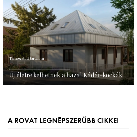
Támogatott tartalom
Új életre kelhetnek a hazai Kádár-kockák
A ROVAT LEGNÉPSZERŰBB CIKKEI