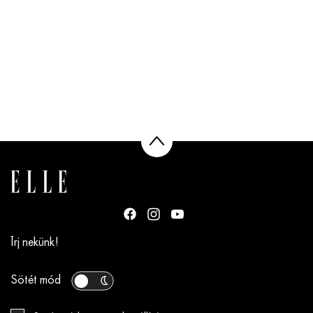
Írj nekünk!
Sötét mód