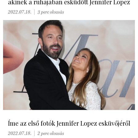
akinek a ruhájában esküdött Jennifer Lopez
2022.07.18.
3 perc olvasás
Íme az első fotók Jennifer Lopez esküvőjéről
2022.07.18.
2 perc olvasás