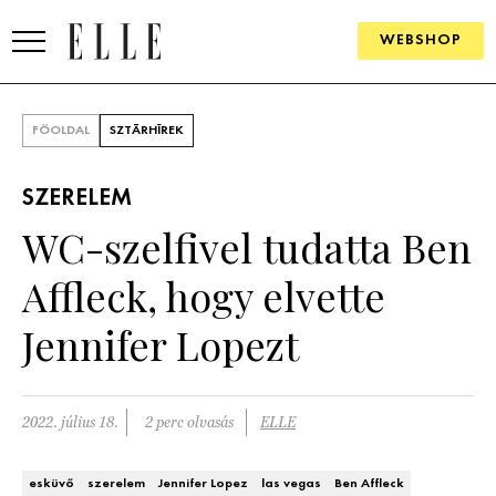
WEBSHOP
DIVAT
FŐOLDAL
SZTÁRHÍREK
ELLE DIGITAL
SZERELEM
GOURMET AWARDS
WC-szelfivel tudatta Ben
SZÉPSÉG
Affleck, hogy elvette
KULTÚRA
Jennifer Lopezt
PSZICHÉ
2022. július 18.
2 perc olvasás
ELLE
ÉLETMÓD
PÁRKAPCSOLAT
esküvő
szerelem
Jennifer Lopez
las vegas
Ben Affleck