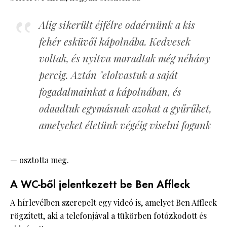
Alig sikerült éjfélre odaérnünk a kis
fehér esküvői kápolnába. Kedvesek
voltak, és nyitva maradtak még néhány
percig. Aztán "elolvastuk a saját
fogadalmainkat a kápolnában, és
odaadtuk egymásnak azokat a gyűrűket,
amelyeket életünk végéig viselni fogunk
— osztotta meg.
A WC-ből jelentkezett be Ben Affleck
A hírlevélben szerepelt egy videó is, amelyet Ben Affleck
rögzített, aki a telefonjával a tükörben fotózkodott és