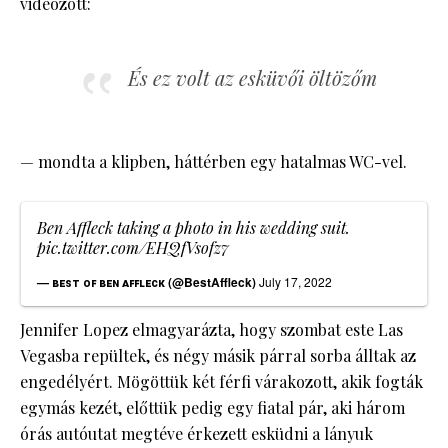
videózott:
És ez volt az esküvői öltözőm
— mondta a klipben, háttérben egy hatalmas WC-vel.
Ben Affleck taking a photo in his wedding suit.
pic.twitter.com/EHQfVsofz7
— ʙᴇꜱᴛ ᴏꜰ ʙᴇɴ ᴀꜰꜰʟᴇᴄᴋ (@BestAffleck)
July 17, 2022
Jennifer Lopez elmagyarázta, hogy szombat este Las
Vegasba repültek, és négy másik párral sorba álltak az
engedélyért. Mögöttük két férfi várakozott, akik fogták
egymás kezét, előttük pedig egy fiatal pár, aki három
órás autóutat megtéve érkezett esküdni a lányuk