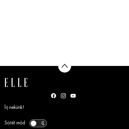
Írj nekünk!
Sötét mód