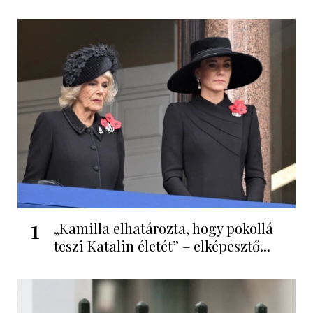
1
„Kamilla elhatározta, hogy pokollá
teszi Katalin életét” – elképesztő...