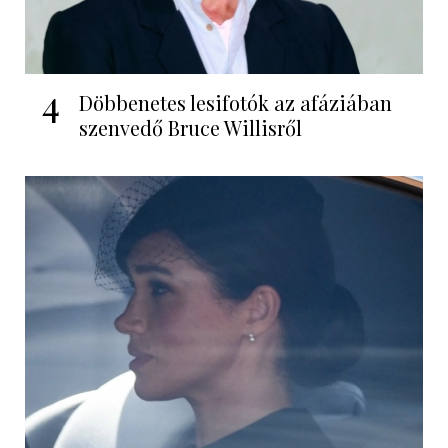
4
Döbbenetes lesifotók az afáziában
szenvedő Bruce Willisről