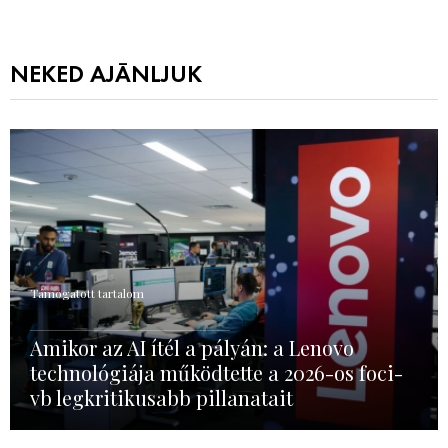
NEKED AJÁNLJUK
Támogatott tartalom
Amikor az AI ítél a pályán: a Lenovo
technológiája működtette a 2026-os foci-
vb legkritikusabb pillanatait