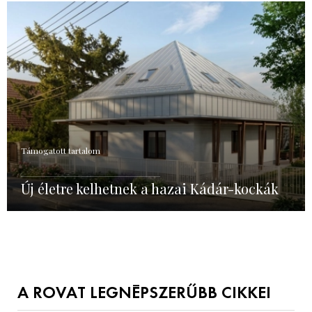
Támogatott tartalom
Új életre kelhetnek a hazai Kádár-kockák
A ROVAT LEGNÉPSZERŰBB CIKKEI