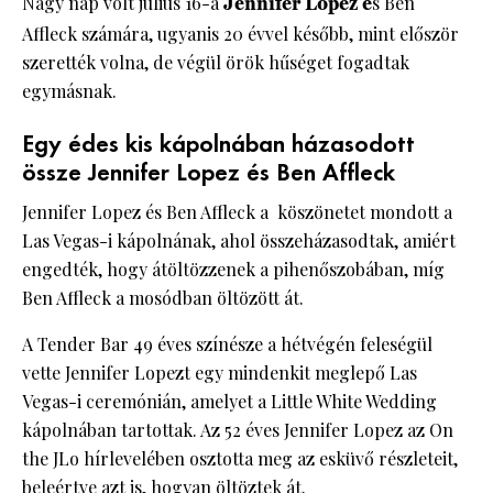
Nagy nap volt július 16-a
Jennifer Lopez é
s Ben
Affleck számára, ugyanis 20 évvel később, mint először
szerették volna, de végül örök hűséget fogadtak
egymásnak.
Egy édes kis kápolnában házasodott
össze Jennifer Lopez és Ben Affleck
Jennifer Lopez és Ben Affleck a köszönetet mondott a
Las Vegas-i kápolnának, ahol összeházasodtak, amiért
engedték, hogy átöltözzenek a pihenőszobában, míg
Ben Affleck a mosódban öltözött át.
A Tender Bar 49 éves színésze a hétvégén feleségül
vette Jennifer Lopezt egy mindenkit meglepő Las
Vegas-i ceremónián, amelyet a Little White Wedding
kápolnában tartottak. Az 52 éves Jennifer Lopez az On
the JLo hírlevelében osztotta meg az esküvő részleteit,
beleértve azt is, hogyan öltöztek át.