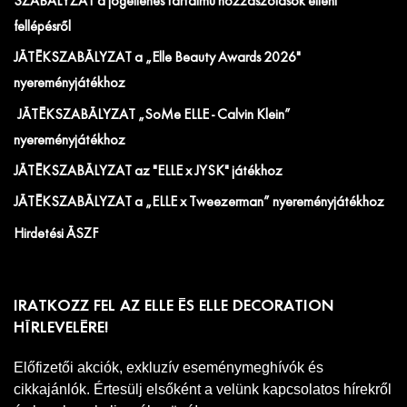
SZABÁLYZAT a jogellenes tartalmú hozzászólások elleni
fellépésről
JÁTÉKSZABÁLYZAT a „Elle Beauty Awards 2026"
nyereményjátékhoz
JÁTÉKSZABÁLYZAT „SoMe ELLE - Calvin Klein”
nyereményjátékhoz
JÁTÉKSZABÁLYZAT az "ELLE x JYSK" játékhoz
JÁTÉKSZABÁLYZAT a „ELLE x Tweezerman” nyereményjátékhoz
Hirdetési ÁSZF
IRATKOZZ FEL AZ ELLE ÉS ELLE DECORATION
HÍRLEVELÉRE!
Előfizetői akciók, exkluzív eseménymeghívók és
cikkajánlók. Értesülj elsőként a velünk kapcsolatos hírekről