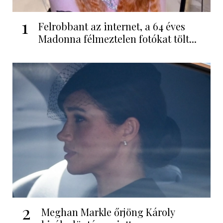
1
Felrobbant az internet, a 64 éves
Madonna félmeztelen fotókat tölt...
2
Meghan Markle őrjöng Károly