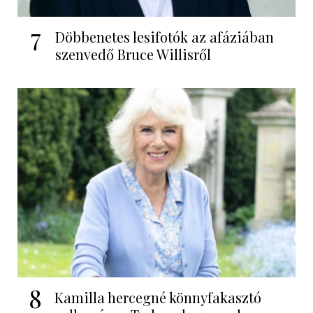
7
Döbbenetes lesifotók az afáziában
szenvedő Bruce Willisről
8
Kamilla hercegné könnyfakasztó