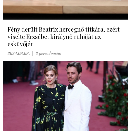
Fény derült Beatrix hercegnő titkára, ezért
viselte Erzsébet királynő ruháját az
esküvőjén
2024.08.08.
2 perc olvasás