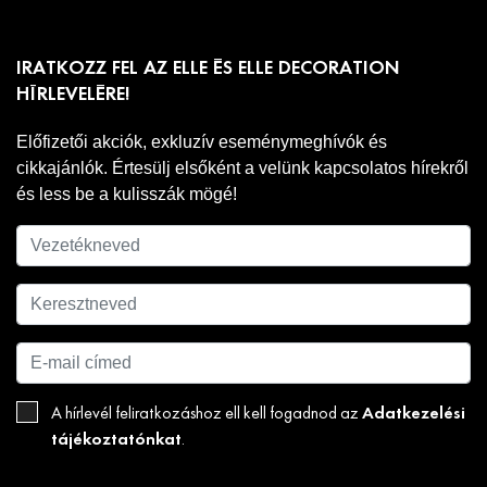
IRATKOZZ FEL AZ ELLE ÉS ELLE DECORATION
HÍRLEVELÉRE!
Előfizetői akciók, exkluzív eseménymeghívók és
cikkajánlók. Értesülj elsőként a velünk kapcsolatos hírekről
és less be a kulisszák mögé!
Adatkezelési
A hírlevél feliratkozáshoz ell kell fogadnod az
tájékoztatónkat
.