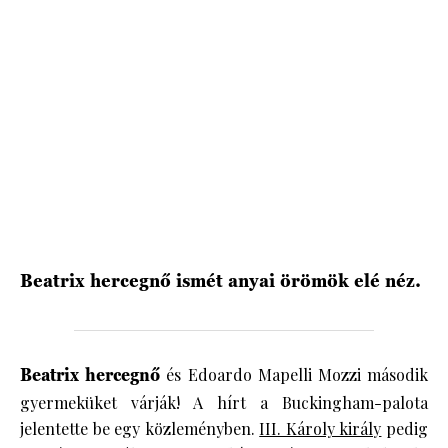
HÍRLEVÉL
Beatrix hercegnő ismét anyai örömök elé néz.
Beatrix hercegnő
és Edoardo Mapelli Mozzi második
gyermeküket várják! A hírt a Buckingham-palota
jelentette be egy közleményben.
III. Károly király
pedig