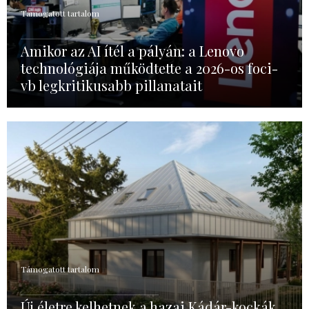
Támogatott tartalom
Amikor az AI ítél a pályán: a Lenovo
technológiája működtette a 2026-os foci-
vb legkritikusabb pillanatait
Támogatott tartalom
Új életre kelhetnek a hazai Kádár-kockák