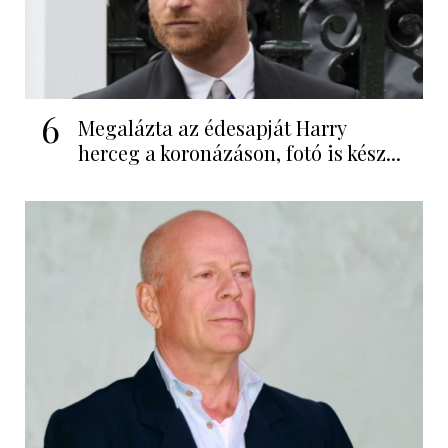
6
Megalázta az édesapját Harry
herceg a koronázáson, fotó is kész...