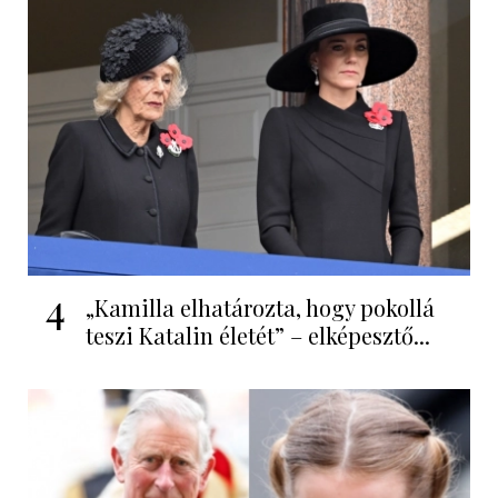
4
„Kamilla elhatározta, hogy pokollá
teszi Katalin életét” – elképesztő...