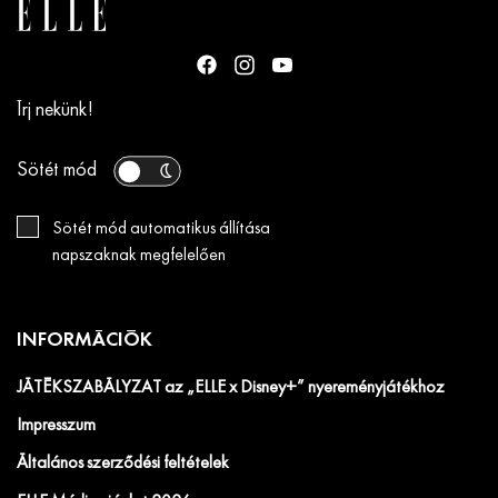
Írj nekünk!
Sötét mód
Sötét mód automatikus állítása
napszaknak megfelelően
INFORMÁCIÓK
JÁTÉKSZABÁLYZAT az „ELLE x Disney+” nyereményjátékhoz
Impresszum
Általános szerződési feltételek