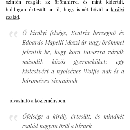
szintén reagált az örömhírre, és mint kiderült,
boldogan értesült arról, hogy ismét bővül a
királyi
család
.
Ő királyi felsége, Beatrix hercegnő és
Edoardo Mapelli Mozzi úr nagy örömmel
jelentik be, hogy kora tavaszra várják
második közös gyermeküket; egy
kistestvért a nyolcéves Wolfie-nak és a
hároméves Siennának
– olvasható a közleményben.
Őfelsége a király értesült, és mindkét
család nagyon örül a hírnek