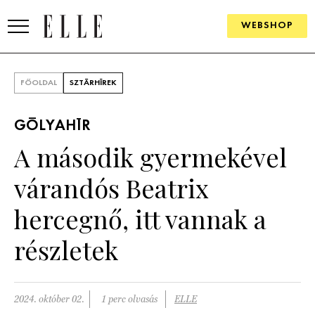
WEBSHOP
DIVAT
FŐOLDAL
SZTÁRHÍREK
ELLE DIGITAL
GÓLYAHÍR
GOURMET AWARDS
A második gyermekével
SZÉPSÉG
várandós Beatrix
KULTÚRA
hercegnő, itt vannak a
PSZICHÉ
részletek
ÉLETMÓD
2024. október 02.
1 perc olvasás
ELLE
PÁRKAPCSOLAT