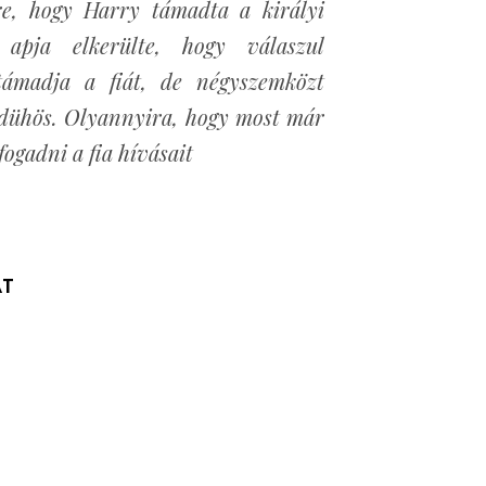
re, hogy Harry támadta a királyi
 apja elkerülte, hogy válaszul
támadja a fiát, de négyszemközt
 dühös. Olyannyira, hogy most már
ogadni a fia hívásait
ÁT