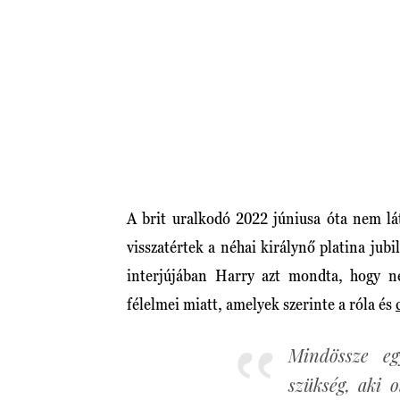
A brit uralkodó 2022 júniusa óta nem l
visszatértek a néhai királynő platina ju
interjújában Harry azt mondta, hogy ne
félelmei miatt, amelyek szerinte a róla és
Mindössze eg
szükség, aki 