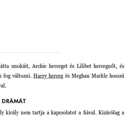
tta unokáit, Archie herceget és Lilibet hercegnőt, és
 fog változni.
Harry herceg
és Meghan Markle hosszú
val.
K DRÁMÁT
y király nem tartja a kapcsolatot a fiával. Kizárólag a