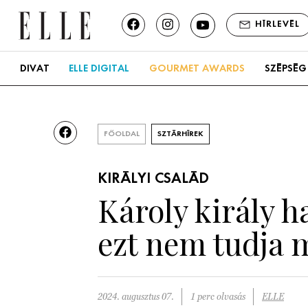
HÍRLEVÉL
DIVAT
ELLE DIGITAL
GOURMET AWARDS
SZÉPSÉG
FŐOLDAL
SZTÁRHÍREK
KIRÁLYI CSALÁD
Károly király h
ezt nem tudja 
2024. augusztus 07.
1 perc olvasás
ELLE