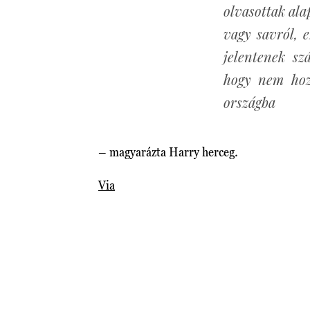
olvasottak ala
vagy savról, 
jelentenek s
hogy nem hoz
országba
– magyarázta Harry herceg.
Via