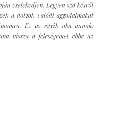
pján cselekedjen. Legyen szó késről
ezek a dolgok valódi aggodalmakat
zámomra. Ez az egyik oka annak,
om vissza a feleségemet ebbe az