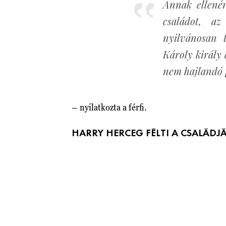
Annak ellené
családot, az
nyilvánosan 
Károly király
nem hajlandó f
– nyilatkozta a férfi.
HARRY HERCEG FÉLTI A CSALÁDJ