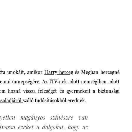
átta unokáit, amikor
Harry herceg
és Meghan hercegné
bileumi ünnepségére. Az ITV-nek adott nemrégiben adott
m hozná vissza feleségét és gyermekeit a biztonsági
családjáról
szóló tudósításokból erednek.
yetlen magányos színészre van
olvassa ezeket a dolgokat, hogy az