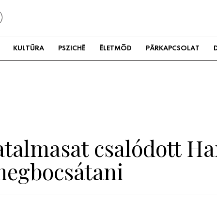
KULTÚRA
PSZICHÉ
ÉLETMÓD
PÁRKAPCSOLAT
atalmasat csalódott H
megbocsátani