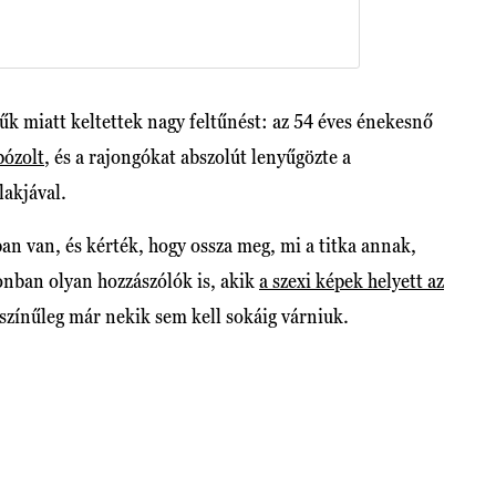
 miatt keltettek nagy feltűnést: az 54 éves énekesnő
pózolt
, és a rajongókat abszolút lenyűgözte a
lakjával.
n van, és kérték, hogy ossza meg, mi a titka annak,
onban olyan hozzászólók is, akik
a szexi képek helyett az
színűleg már nekik sem kell sokáig várniuk.