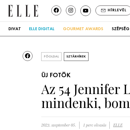
HÍRLEVÉL
DIVAT
ELLE DIGITAL
GOURMET AWARDS
SZÉPSÉG
FŐOLDAL
SZTÁRHÍREK
ÚJ FOTÓK
Az 54 Jennifer
mindenki, bom
2023. szeptember 05.
1 perc olvasás
ELLE