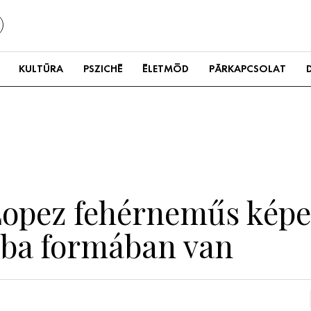
KULTÚRA
PSZICHÉ
ÉLETMÓD
PÁRKAPCSOLAT
 Lopez fehérneműs képe
ba formában van