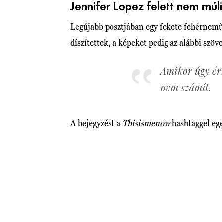
Jennifer Lopez felett nem múli
Legújabb posztjában egy fekete fehérnemű
díszítettek, a képeket pedig az alábbi szöv
Amikor úgy é
nem számít.
A bejegyzést a
Thisismenow
hashtaggel egé