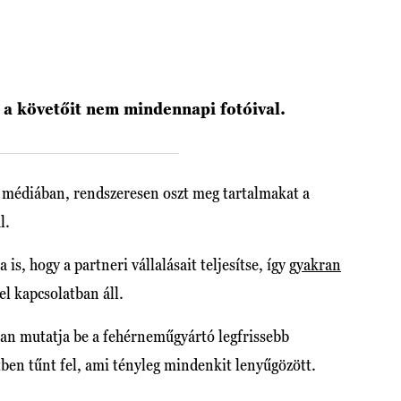
 a követőit nem mindennapi fotóival.
 médiában, rendszeresen oszt meg tartalmakat a
ül.
 is, hogy a partneri vállalásait teljesítse, így
gyakran
el kapcsolatban áll.
kran mutatja be a fehérneműgyártó legfrissebb
tben tűnt fel, ami tényleg mindenkit lenyűgözött.