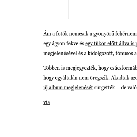
Ám a fotók nemcsak a gyönyörű fehérneműk
egy ágyon fekve és
egy tükör előtt állva is 
megjelenésével és a kidolgozott, tónusos a
Többen is megjegyezték, hogy csúcsformába
hogy egyáltalán nem öregszik. Akadtak az
új album megjelenését
sürgették – de való
via