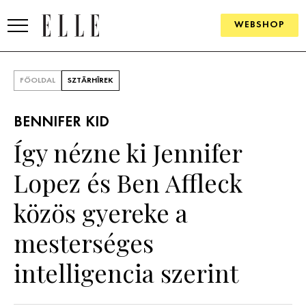
WEBSHOP
DIVAT
FŐOLDAL
SZTÁRHÍREK
ELLE DIGITAL
BENNIFER KID
GOURMET AWARDS
Így nézne ki Jennifer
SZÉPSÉG
Lopez és Ben Affleck
KULTÚRA
közös gyereke a
PSZICHÉ
mesterséges
intelligencia szerint
ÉLETMÓD
PÁRKAPCSOLAT