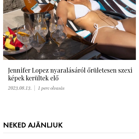
Jennifer Lopez nyaralásáról őrületesen szexi
képek kerültek elő
2023.08.13.
1 perc olvasás
NEKED AJÁNLJUK