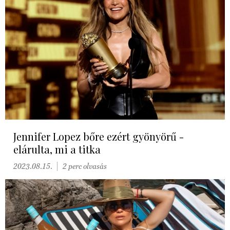
Jennifer Lopez bőre ezért gyönyörű -
elárulta, mi a titka
2023.08.15.
2 perc olvasás