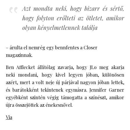
Azt mondta neki, hogy bizarr és sértő,
hogy folyton erőlteti az ötletet, amikor
olyan kényelmetlennek találja
– árulta el nemrég egy bennfentes a Closer
magazinnak.
Ben Afflecket állítólag zavarja, hogy JLo meg akarja
neki mondani, hogy kivel legyen jóban, különösen
azért, mert a volt neje új párjával nagyon jóban lettek,
és barátokként tekintenek egymásra. Jennifer Garner
egyébként szintén végig támogatta a színészt, amikor
újra összejöttek az énekesnővel.
Via