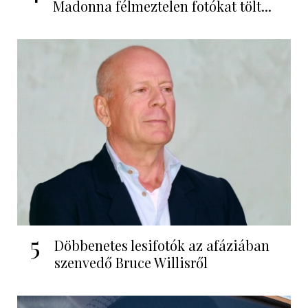
Madonna félmeztelen fotókat tölt...
5
Döbbenetes lesifotók az afáziában
szenvedő Bruce Willisről