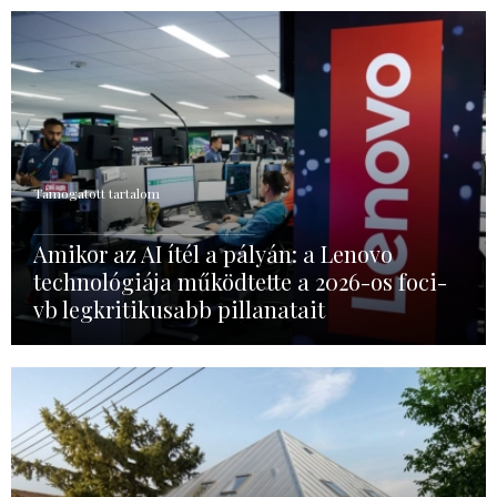
Támogatott tartalom
Amikor az AI ítél a pályán: a Lenovo
technológiája működtette a 2026-os foci-
vb legkritikusabb pillanatait