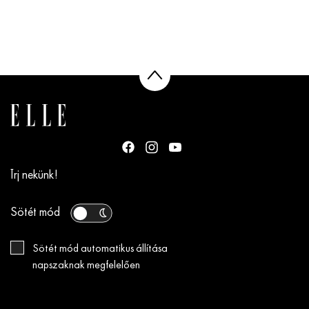
Írj nekünk!
Sötét mód
Sötét mód automatikus állítása
napszaknak megfelelően