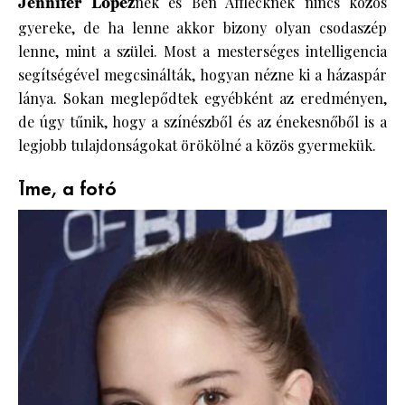
Jennifer Lopez
nek és Ben Afflecknek nincs közös
gyereke, de ha lenne akkor bizony olyan csodaszép
lenne, mint a szülei. Most a mesterséges intelligencia
segítségével megcsinálták, hogyan nézne ki a házaspár
lánya. Sokan meglepődtek egyébként az eredményen,
de úgy tűnik, hogy a színészből és az énekesnőből is a
legjobb tulajdonságokat örökölné a közös gyermekük.
Íme, a fotó