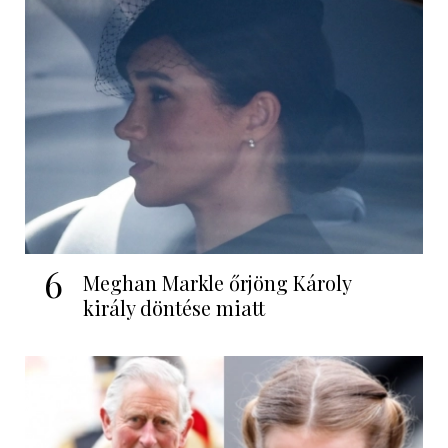
6
Meghan Markle őrjöng Károly
király döntése miatt