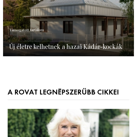
Támogatott tartalom
Új életre kelhetnek a hazai Kádár-kockák
A ROVAT LEGNÉPSZERŰBB CIKKEI