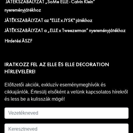
JÁTÉKSZABÁLYZAT „SoMe ELLE - Calvin Klein”
nyereményjátékhoz
JÁTÉKSZABÁLYZAT az "ELLE x JYSK" játékhoz
JÁTÉKSZABÁLYZAT a „ELLE x Tweezerman” nyereményjátékhoz
Hirdetési ÁSZF
IRATKOZZ FEL AZ ELLE ÉS ELLE DECORATION
HÍRLEVELÉRE!
Előfizetői akciók, exkluzív eseménymeghívók és
cikkajánlók. Értesülj elsőként a velünk kapcsolatos hírekről
és less be a kulisszák mögé!