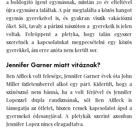
a boldogító igent egymásnak, miután 20 év elteltével
újra egymásra találtak. A pár megtalálta a közös hangot
egymás gyerekeivel is, és gyakran viszik vakációzni
őket. Sőt, tavaly a párizsi nászúton a gyerekeik is jelen
voltak. Felröppent a pletyka, hogy talán egyszer
szeretnék a kapcsolatukat megpecsételni egy közös
gyerekkel, ám erre azóta nem került sor.
Jennifer Garner miatt vitáznak?
Ben Affleck volt felesége, Jennifer Garner évek óta John
Miller üzletemberrel alkot egy párt. Kiderült, hogy a
színésznő nem bánná, ha a volt férjével és Jennifer
Lopezzel dupla randiznának, sőt Ben Affleck is
támogatja az ötletet, hiszen remek kapcsolatot ápol a
gyermekei édesanyjával. A pletykák szerint azonban
Jennifer Lopez nincs elragadtatva.