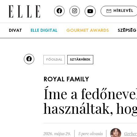
HÍRLEVÉL
DIVAT
ELLE DIGITAL
GOURMET AWARDS
SZÉPSÉG
FŐOLDAL
SZTÁRHÍREK
ROYAL FAMILY
Íme a fedőnevek
használtak, ho
2026. május 29.
5 perc olvasás
Gerber