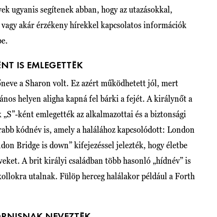
ek ugyanis segítenek abban, hogy az utazásokkal,
 vagy akár érzékeny hírekkel kapcsolatos információk
be.
NT IS EMLEGETTÉK
őneve a Sharon volt. Ez azért működhetett jól, mert
nos helyen aligha kapná fel bárki a fejét. A királynőt a
 „S”-ként emlegették az alkalmazottai és a biztonsági
rabb kódnév is, amely a halálához kapcsolódott: London
don Bridge is down” kifejezéssel jelezték, hogy életbe
veket. A brit királyi családban több hasonló „hídnév” is
kollokra utalnak. Fülöp herceg halálakor például a Forth
ORNISNAK NEVEZTÉK