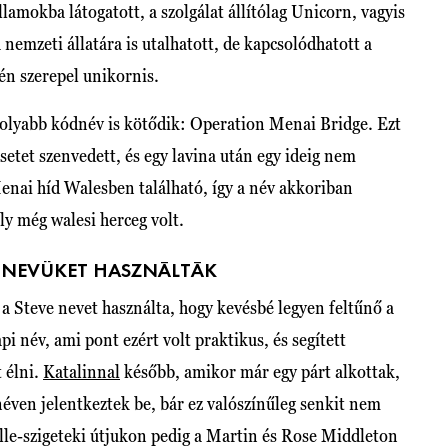
amokba látogatott, a szolgálat állítólag Unicorn, vagyis
nemzeti állatára is utalhatott, de kapcsolódhatott a
én szerepel unikornis.
olyabb kódnév is kötődik: Operation Menai Bridge. Ezt
etet szenvedett, és egy lavina után egy ideig nem
 Menai híd Walesben található, így a név akkoriban
ly még walesi herceg volt.
T NEVÜKET HASZNÁLTÁK
g a Steve nevet használta, hogy kevésbé legyen feltűnő a
 név, ami pont ezért volt praktikus, és segített
 élni.
Katalinnal
később, amikor már egy párt alkottak,
néven jelentkeztek be, bár ez valószínűleg senkit nem
lle-szigeteki útjukon pedig a Martin és Rose Middleton