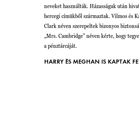
neveket használták. Házasságuk után hiva
hercegi címükből származtak. Vilmos és Ka
Clark néven szerepeltek bizonyos biztonsá
„Mrs. Cambridge” néven kérte, hogy tegyen
a pénztárcáját.
HARRY ÉS MEGHAN IS KAPTAK F