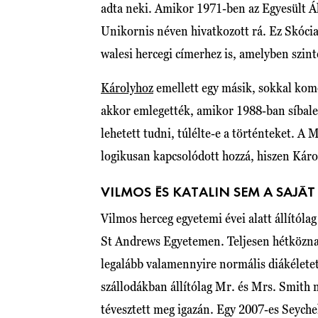
adta neki. Amikor 1971-ben az Egyesült Áll
Unikornis néven hivatkozott rá. Ez Skócia 
walesi hercegi címerhez is, amelyben szint
Károlyhoz
emellett egy másik, sokkal kom
akkor emlegették, amikor 1988-ban síbales
lehetett tudni, túlélte-e a történteket. A
logikusan kapcsolódott hozzá, hiszen Káro
VILMOS ÉS KATALIN SEM A SAJÁ
Vilmos herceg egyetemi évei alatt állítóla
St Andrews Egyetemen. Teljesen hétköznapi
legalább valamennyire normális diákéletet
szállodákban állítólag Mr. és Mrs. Smith 
tévesztett meg igazán. Egy 2007-es Seyche