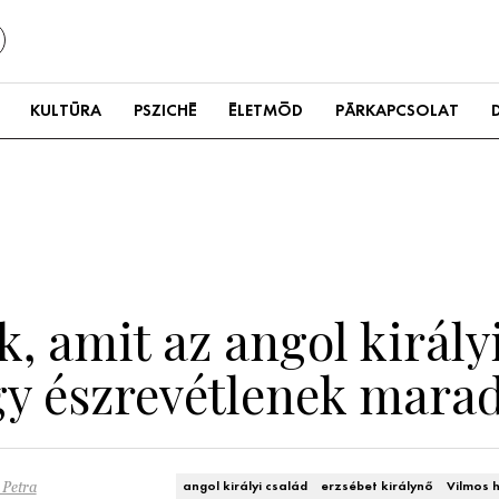
KULTÚRA
PSZICHÉ
ÉLETMÓD
PÁRKAPCSOLAT
, amit az angol királyi
gy észrevétlenek mara
 Petra
angol királyi család
erzsébet királynő
Vilmos 