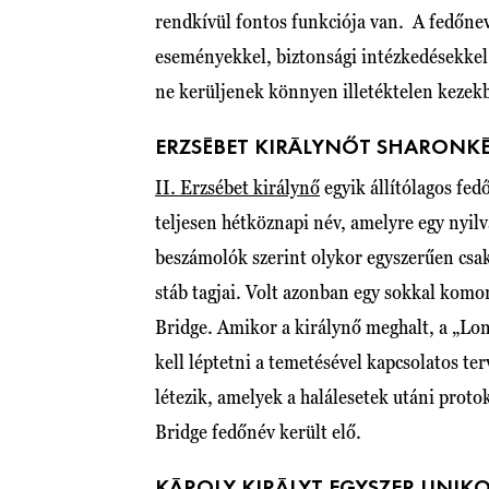
rendkívül fontos funkciója van. A fedőnev
eseményekkel, biztonsági intézkedésekkel
ne kerüljenek könnyen illetéktelen kezek
ERZSÉBET KIRÁLYNŐT SHARONKÉ
II. Erzsébet királynő
egyik állítólagos fed
teljesen hétköznapi név, amelyre egy nyilvá
beszámolók szerint olykor egyszerűen csak
stáb tagjai. Volt azonban egy sokkal komo
Bridge. Amikor a királynő meghalt, a „Lon
kell léptetni a temetésével kapcsolatos ter
létezik, amelyek a halálesetek utáni proto
Bridge fedőnév került elő.
KÁROLY KIRÁLYT EGYSZER UNIK