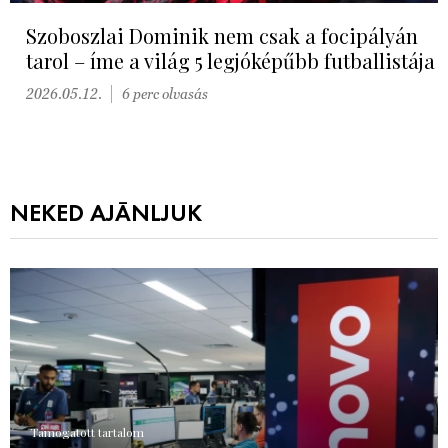
Szoboszlai Dominik nem csak a focipályán
tarol – íme a világ 5 legjóképűbb futballistája
2026.05.12.
6 perc olvasás
NEKED AJÁNLJUK
Támogatott tartalom