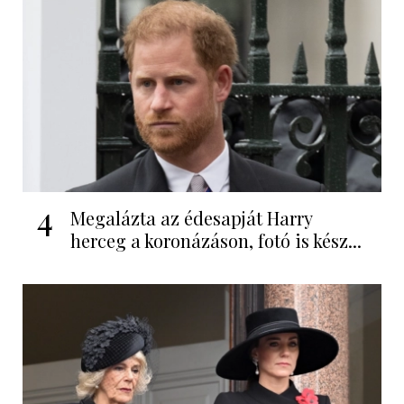
4
Megalázta az édesapját Harry
herceg a koronázáson, fotó is kész...