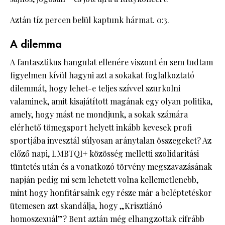
Aztán tíz percen belül kaptunk hármat. 0:3.
A dilemma
A fantasztikus hangulat ellenére viszont én sem tudtam
figyelmen kívül hagyni azt a sokakat foglalkoztató
dilemmát, hogy lehet-e teljes szívvel szurkolni
valaminek, amit kisajátított magának egy olyan politika,
amely, hogy mást ne mondjunk, a sokak számára
elérhető tömegsport helyett inkább kevesek profi
sportjába invesztál súlyosan aránytalan összegeket? Az
előző napi, LMBTQI+ közösség melletti szolidaritási
tüntetés után és a vonatkozó törvény megszavazásának
napján pedig mi sem lehetett volna kellemetlenebb,
mint hogy honfitársaink egy része már a beléptetéskor
ütemesen azt skandálja, hogy „Krisztiánó
homoszexuál”? Bent aztán még elhangzottak cifrább