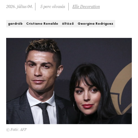
Kert és terasz
2026. július 04.
5 perc olvasás
Elle Decoration
HÍRLEVÉL
gardrób
Cristiano Ronaldo
öltöző
Georgina Rodriguez
© Fotó: AFP