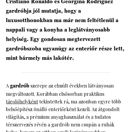
Cristiano Ronaldo és Georgina Rodríguez
gardróbja jól mutatja, hogy a
luxusotthonokban ma már nem feltétlenül a
nappali vagy a konyha a leglátványosabb
helyiség. Egy gondosan megtervezett
gardróbszoba ugyanúgy az enteriőr része lett,
mint bármely más lakótér.
A
gardrób
szerepe az elmúlt években látványosan
megváltozott. Korábban elsősorban praktikus
tárolóhelyként
tekintettek rá, ma azonban egyre több
belsőépítész önálló enteriőrként kezeli. Az átgondolt
világítás, a prémium anyaghasználat és a tudatos
térszervezés révén a gardrób nem csupán a ruhák