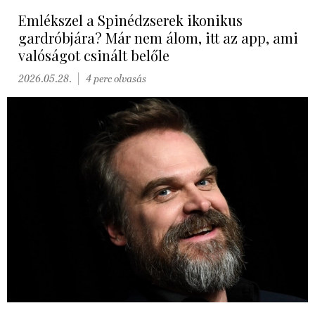
Emlékszel a Spinédzserek ikonikus
gardróbjára? Már nem álom, itt az app, ami
valóságot csinált belőle
2026.05.28.
4 perc olvasás