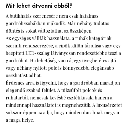
Mit lehet átvenni ebből?
A butikhatás szerencsére nem csak hatalmas
gardróbszobákban működik. Már néhány tudatos
döntés is sokat változtathat az összképen.
Az egységes vállfák használata, a ruhák kategóriák
szerinti rendszerezése, a cipők külön tárolása vagy egy
beépített LED-szalag látványosan rendezettebbé teszi a
gardróbot. Ha lehetőség van rá, egy üvegbetétes ajtó
vagy néhány nyitott polc is könnyedebb, elegánsabb
összhatást adhat.
Érdemes arra is figyelni, hogy a gardróbban maradjon
elegendő szabad felület. A túlzsúfolt polcok és
ruhatartók nemcsak kevésbé esztétikusak, hanem a
mindennapi használatot is megnehezítik. A luxusérzetet
sokszor éppen az adja, hogy minden darabnak megvan
a maga helye.