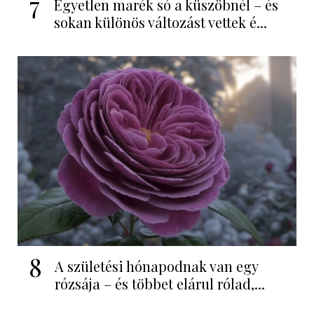
7
Egyetlen marék só a küszöbnél – és
sokan különös változást vettek é...
8
A születési hónapodnak van egy
rózsája – és többet elárul rólad,...