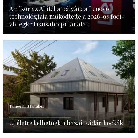
Amikor az AI ítél a pályán: a Lenovo
technológiája működtette a 2026-os foci-
vb legkritikusabb pillanatait
Támogatott tartalom
Új életre kelhetnek a hazai Kádár-kockák