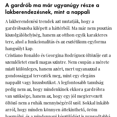
A gardrób ma már ugyanúgy része a
lakberendezésnek, mint a nappali
A lakberendezési trendek azt mutatják, hogy a
gardróbszoba kilépett a háttérből. Ma már nem pusztán
kiszolgálóhelyiség, hanem az otthon egyik karakteres
tere, ahol a funkcionalitás és az esztétikum egyforma
hangsúlyt kap.
Cristiano Ronaldo és Georgina Rodríguez öltözője ezt a
szemléletet emeli magas szintre. Nem csupán a mérete
miatt különleges, hanem azért, mert ugyanazzal a
gondossággal tervezték meg, mint egy elegáns
nappalit vagy luxusbutikot. A legfontosabb tanulság
pedig nem az, hogy mindenkinek ekkora gardróbra
van szüksége, hanem az, hogy egy jól megtervezett
öltöző nem a ruhák mennyiségéről szól. Sokkal inkább
arról, hogy minden könnyen áttekinthető, öröm
használni, és a mindennapi készülődést is nyugodtabbá