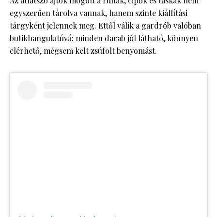
Az átlátszó ajtók mögött a ruhák, cipők és táskák nem
egyszerűen tárolva vannak, hanem szinte kiállítási
tárgyként jelennek meg. Ettől válik a gardrób valóban
butikhangulatúvá: minden darab jól látható, könnyen
elérhető, mégsem kelt zsúfolt benyomást.