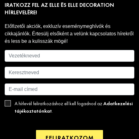
IRATKOZZ FEL AZ ELLE ÉS ELLE DECORATION
HÍRLEVELÉRE!
Előfizetői akciók, exkluzív eseménymeghívók és
cikkajánlók. Értesülj elsőként a velünk kapcsolatos hírekről
és less be a kulisszák mögé!
Adatkezelési
A hírlevél feliratkozáshoz ell kell fogadnod az
tájékoztatónkat
.
FELIRATKOZOM