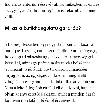
hanem az enteriőr részévé válnak, miközben a rend és
az egységes tárolás önmagában is dekoratív elemmé
válik.
Mi az a butikhangulatú gardrób?
A belsőépítészetben egyre gyakrabban találkozni a
boutique dressing room szemlélettel. Ennek lényege,
hogy a gardróbszoba ugyanazzal az igényességgel
készül el, mint egy prémium divatüzlet belső tere.
A hangsúly a jól átlátható tároláson, a minőségi
anyagokon, az egységes vállfákon, a megfelelő
világításon és a gondosan kialakított arányokon van.
Nem a lehető legtöbb ruhát kell elhelyezni, hanem
olyan környezetet kialakítani, amiben minden darab
könnyen megtalálható és jól érvényesül.