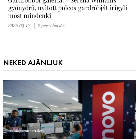
gyönyörű, nyitott polcos gardróbját irigyli
most mindenki
2025.03.17.
2 perc olvasás
NEKED AJÁNLJUK
Támogatott tartalom