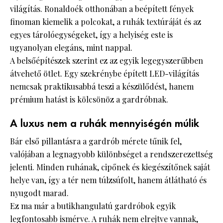
világítás. Ronaldoék otthonában a beépített fények
finoman kiemelik a polcokat, a ruhák textúráját és az
egyes tárolóegységeket, így a helyiség este is
ugyanolyan elegáns, mint nappal.
A belsőépítészek szerint ez az egyik legegyszerűbben
átvehető ötlet. Egy szekrénybe épített LED-világítás
nemcsak praktikusabbá teszi a készülődést, hanem
prémium hatást is kölcsönöz a gardróbnak.
A luxus nem a ruhák mennyiségén múlik
Bár első pillantásra a gardrób mérete tűnik fel,
valójában a legnagyobb különbséget a rendszerezettség
jelenti. Minden ruhának, cipőnek és kiegészítőnek saját
helye van, így a tér nem túlzsúfolt, hanem átlátható és
nyugodt marad.
Ez ma már a butikhangulatú gardróbok egyik
legfontosabb ismérve. A ruhák nem elrejtve vannak,