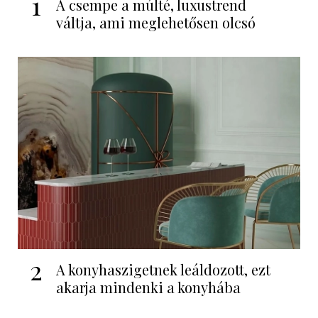
1
A csempe a múlté, luxustrend
váltja, ami meglehetősen olcsó
2
A konyhaszigetnek leáldozott, ezt
akarja mindenki a konyhába