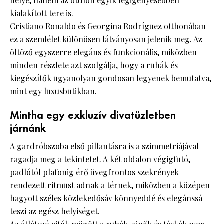
helye, hanem az otthon egyik legigényesebben
kialakított tere is.
Cristiano Ronaldo és Georgina Rodríguez
otthonában
ez a szemlélet különösen látványosan jelenik meg. Az
öltöző egyszerre elegáns és funkcionális, miközben
minden részlete azt szolgálja, hogy a ruhák és
kiegészítők ugyanolyan gondosan legyenek bemutatva,
mint egy luxusbutikban.
Mintha egy exkluzív divatüzletben
járnánk
A gardróbszoba első pillantásra is a szimmetriájával
ragadja meg a tekintetet. A két oldalon végigfutó,
padlótól plafonig érő üvegfrontos szekrények
rendezett ritmust adnak a térnek, miközben a középen
hagyott széles közlekedősáv könnyeddé és elegánssá
teszi az egész helyiséget.