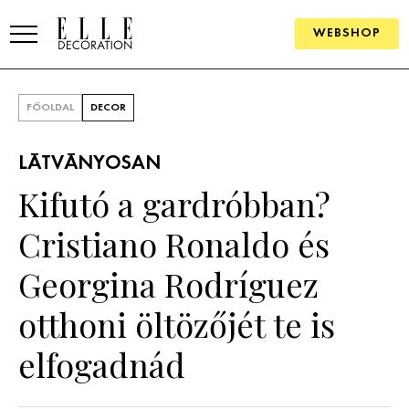
WEBSHOP
ELLE.HU
FŐOLDAL
DECOR
HÍREK
LÁTVÁNYOSAN
TRENDEK
Kifutó a gardróbban?
SZOBÁK
Cristiano Ronaldo és
Konyha
ÖTLETEK
Georgina Rodríguez
Fürdőszoba
SZÉP TEREK
otthoni öltözőjét te is
Nappali
Szállodák és vendégházak
WEBSHOP
elfogadnád
Hálószoba
Lakások