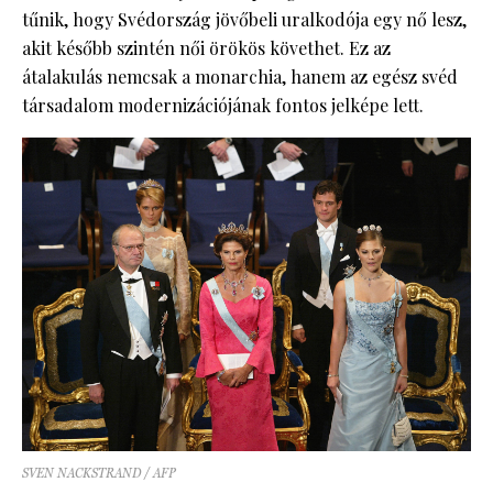
tűnik, hogy Svédország jövőbeli uralkodója egy nő lesz,
akit később szintén női örökös követhet. Ez az
átalakulás nemcsak a monarchia, hanem az egész svéd
társadalom modernizációjának fontos jelképe lett.
SVEN NACKSTRAND / AFP