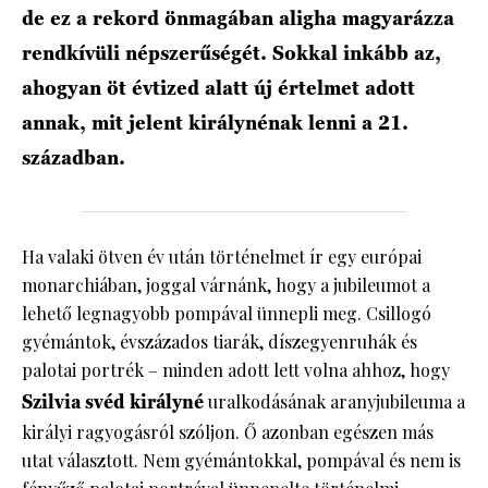
de ez a rekord önmagában aligha magyarázza
rendkívüli népszerűségét. Sokkal inkább az,
ahogyan öt évtized alatt új értelmet adott
annak, mit jelent királynénak lenni a 21.
században.
Ha valaki ötven év után történelmet ír egy európai
monarchiában, joggal várnánk, hogy a jubileumot a
lehető legnagyobb pompával ünnepli meg. Csillogó
gyémántok, évszázados tiarák, díszegyenruhák és
palotai portrék – minden adott lett volna ahhoz, hogy
Szilvia svéd királyné
uralkodásának aranyjubileuma a
királyi ragyogásról szóljon. Ő azonban egészen más
utat választott. Nem gyémántokkal, pompával és nem is