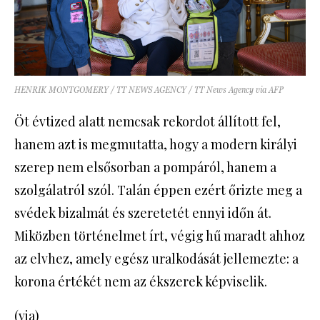
HENRIK MONTGOMERY / TT NEWS AGENCY / TT News Agency via AFP
Öt évtized alatt nemcsak rekordot állított fel,
hanem azt is megmutatta, hogy a modern királyi
szerep nem elsősorban a pompáról, hanem a
szolgálatról szól. Talán éppen ezért őrizte meg a
svédek bizalmát és szeretetét ennyi időn át.
Miközben történelmet írt, végig hű maradt ahhoz
az elvhez, amely egész uralkodását jellemezte: a
korona értékét nem az ékszerek képviselik.
(
via
)