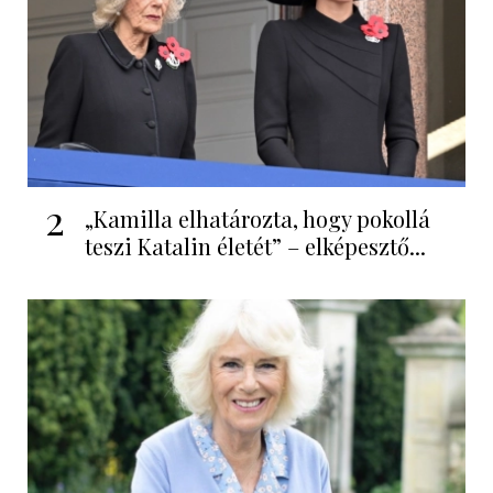
2
„Kamilla elhatározta, hogy pokollá
teszi Katalin életét” – elképesztő...