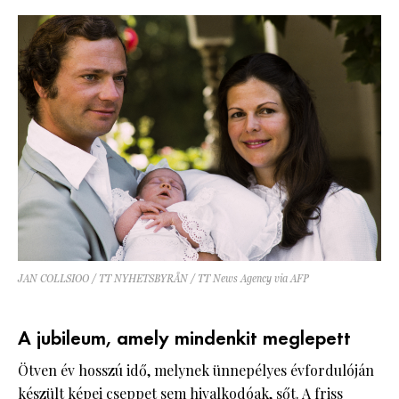
JAN COLLSIOO / TT NYHETSBYRÅN / TT News Agency via AFP
A jubileum, amely mindenkit meglepett
Ötven év hosszú idő, melynek ünnepélyes évfordulóján
készült képei cseppet sem hivalkodóak, sőt. A friss