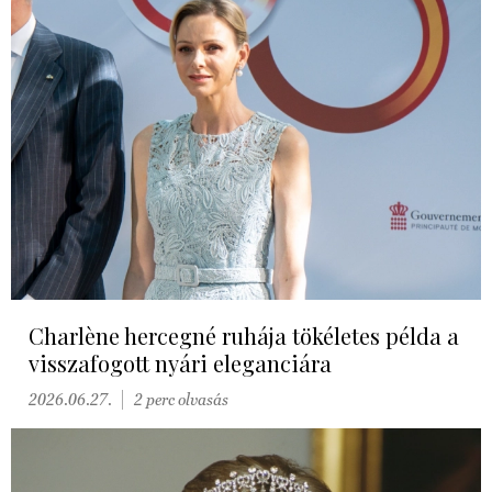
Charlène hercegné ruhája tökéletes példa a
visszafogott nyári eleganciára
2026.06.27.
2 perc olvasás