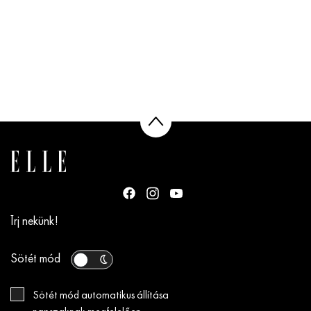
Írj nekünk!
Sötét mód
Sötét mód automatikus állítása