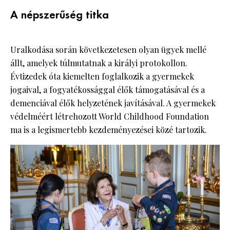
A népszerűség titka
Uralkodása során következetesen olyan ügyek mellé
állt, amelyek túlmutatnak a királyi protokollon.
Évtizedek óta kiemelten foglalkozik a gyermekek
jogaival, a fogyatékossággal élők támogatásával és a
demenciával élők helyzetének javításával. A gyermekek
védelméért létrehozott World Childhood Foundation
ma is a legismertebb kezdeményezései közé tartozik.