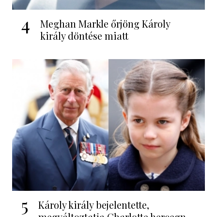
4
Meghan Markle őrjöng Károly
király döntése miatt
5
Károly király bejelentette,
megváltoztatja Charlotte hercegn...