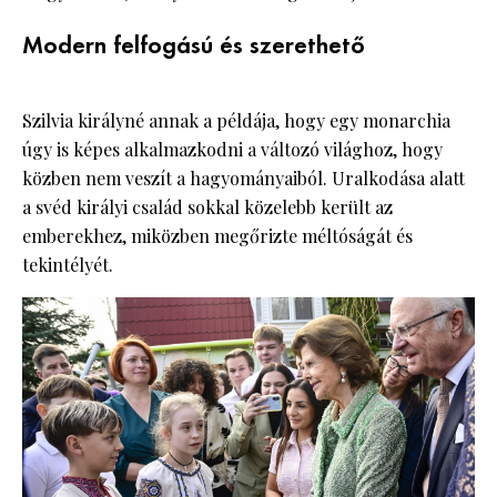
Modern felfogású és szerethető
Szilvia királyné annak a példája, hogy egy monarchia
úgy is képes alkalmazkodni a változó világhoz, hogy
közben nem veszít a hagyományaiból. Uralkodása alatt
a svéd királyi család sokkal közelebb került az
emberekhez, miközben megőrizte méltóságát és
tekintélyét.