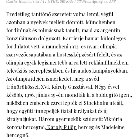
Charles Hammarsten / TT NYHETSBYRÅN / TT News Agency via AFP
Eredetileg tanítónő szeretett volna lenni, végül
azonban a nyelvek mellett döntött. Münchenben
fordítónak és tolmácsnak tanult, majd az argentin
konzulátuson dolgozott. Karrierje hamar különleges
fordulatot vett: a müncheni 1972-es nyári olimpia
szervezőcsapatában a hostessképzésért felelt, és az
olimpia egyik legismertebb arca lett reklámfilmekben,
televíziós szereplésekben és hivatalos kampányokban.
Az olimpia idején ismerkedett meg a svéd
trónörökössel, XVI. Károly Gusztávval. Négy évvel
később, 1976. június 19-én mondták ki a boldogító igent,
miközben emberek ezrei lepték el Stockholm utcáit,
hogy együtt ünnepeljék fiatal királyukat és új
királynéjukat. Három gyermekük született: Viktória
koronahercegnő,
Károly Fülöp
herceg és Madeleine
hercegnő.