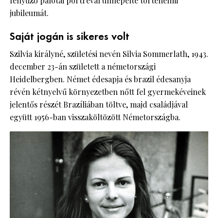
fényűző palotai portréval ünnepelte történelmi
jubileumát.
Saját jogán is sikeres volt
Szilvia királyné, születési nevén Silvia Sommerlath, 1943.
december 23-án született a németországi
Heidelbergben. Német édesapja és brazil édesanyja
révén kétnyelvű környezetben nőtt fel gyermekéveinek
jelentős részét Brazíliában töltve, majd családjával
együtt 1956-ban visszaköltözött Németországba.