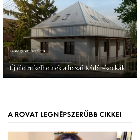
Támogatott tartalom
Új életre kelhetnek a hazai Kádár-kockák
A ROVAT LEGNÉPSZERŰBB CIKKEI