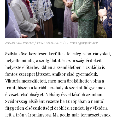
JONAS EKSTROMER / TT NEWS AGENCY / TT News Agency via AFP
Szilvia következetesen kerülte a felesleges botrányokat,
helyette mindig a szolgálatot és az ország érdekeit
helyezte előtérbe. Ebben a szemléletben a családja is
fontos szerepet játszott. Amikor első gyermekük,
Viktória
megszületett, még nem örökölhette volna a
trónt, hiszen a korábbi szabályok szerint fiúgyermek
élvezett elsőbbséget. Néhány évvel később azonban
Svédország elsőként vezette be Európában a nemtől
független elsőszülöttségi öröklési rendet, így Viktória
lett a trón várományosa. Ma pedig már természetesnek