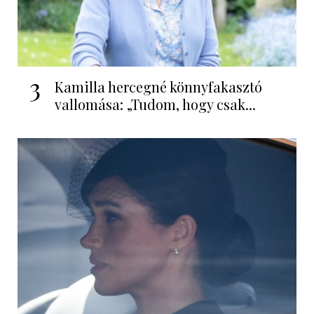
3
Kamilla hercegné könnyfakasztó
vallomása: „Tudom, hogy csak...