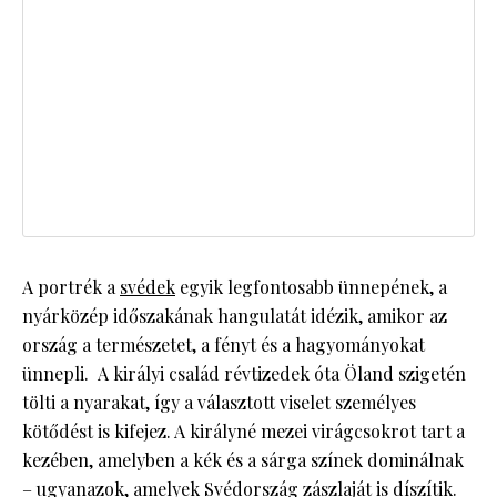
A portrék a
svédek
egyik legfontosabb ünnepének, a
nyárközép időszakának hangulatát idézik, amikor az
ország a természetet, a fényt és a hagyományokat
ünnepli. A királyi család révtizedek óta Öland szigetén
tölti a nyarakat, így a választott viselet személyes
kötődést is kifejez. A királyné mezei virágcsokrot tart a
kezében, amelyben a kék és a sárga színek dominálnak
– ugyanazok, amelyek Svédország zászlaját is díszítik.