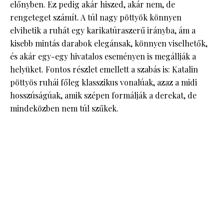
előnyben. Ez pedig akár hiszed, akár nem, de
rengeteget számít. A túl nagy pöttyök könnyen
elvihetik a ruhát egy karikatúraszerű irányba, ám a
kisebb mintás darabok elegánsak, könnyen viselhetők,
és akár egy-egy hivatalos eseményen is megállják a
helyüket. Fontos részlet emellett a szabás is: Katalin
pöttyös ruhái főleg klasszikus vonalúak, azaz a midi
hosszúságúak, amik szépen formálják a derekat, de
mindeközben nem túl szűkek.