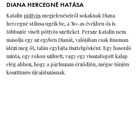
DIANA HERCEGNÉ HATÁSA
Katalin
pöttyös
megjelenéseiről sokaknak Diana
hercegné stílusa ugrik be, a '80-as években ős is
többször viselt pöttyös szetteket. Persze Katalin nem
másolja egy az egyben Dianát, valójában csak finoman
idézi meg őt, talán egyfajta tisztelgésként. Egy hasonló
minta, egy rokon sziluett, vagy egy visszafogott kalap
elég ahhoz, hogy a párhuzam érződjön, mégse tűnjön
kosztümös újrajátszásnak.