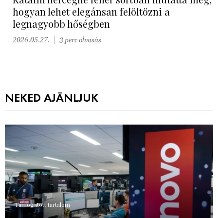
hogyan lehet elegánsan felöltözni a
legnagyobb hőségben
2026.05.27.
3 perc olvasás
NEKED AJÁNLJUK
Támogatott tartalom