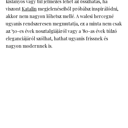
kislányos vagy túl jelmezes lehet az összhatás, ha
viszont
Katalin
megjelenéseiből próbálsz inspirálódni,
akkor nem nagyon lőhetsz mellé. A walesi hercegné
ugyanis rendszeresen megmutatja, ez a minta nem csak
az '50-es évek nosztalgiájáról vagy a '80-as évek túlzó
eleganciájáról szólhat, hathat ugyanis frissnek és
nagyon modernnek is.