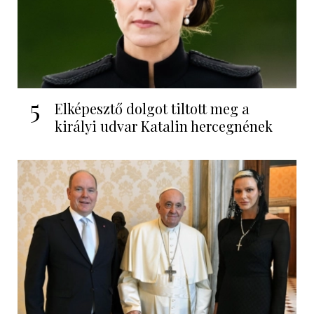
5
Elképesztő dolgot tiltott meg a
királyi udvar Katalin hercegnének