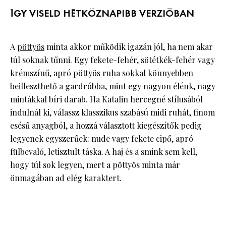
ÍGY VISELD HÉTKÖZNAPIBB VERZIÓBAN
A
pöttyös
minta akkor működik igazán jól, ha nem akar
túl soknak tűnni. Egy fekete-fehér, sötétkék-fehér vagy
krémszínű, apró pöttyös ruha sokkal könnyebben
beilleszthető a gardróbba, mint egy nagyon élénk, nagy
mintákkal bíri darab. Ha Katalin hercegné stílusából
indulnál ki, válassz klasszikus szabású midi ruhát, finom
esésű anyagból, a hozzá választott kiegészítők pedig
legyenek egyszerűek: nude vagy fekete cipő, apró
fülbevaló, letisztult táska. A haj és a smink sem kell,
hogy túl sok legyen, mert a pöttyös minta már
önmagában ad elég karaktert.