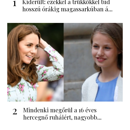
1
Kiderült: ezekkel a trükkökkel tud
hosszú órákig magassarkúban á...
2
Mindenki megőrül a 16 éves
hercegnő ruháiért, nagyobb...