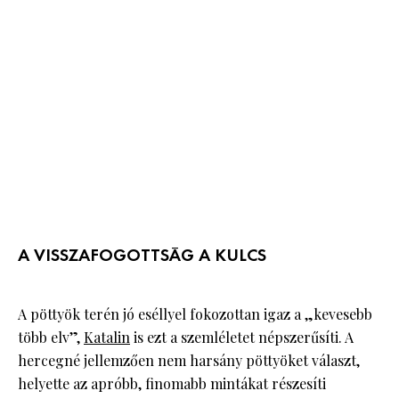
A VISSZAFOGOTTSÁG A KULCS
A pöttyök terén jó eséllyel fokozottan igaz a „kevesebb
több elv”,
Katalin
is ezt a szemléletet népszerűsíti. A
hercegné jellemzően nem harsány pöttyöket választ,
helyette az apróbb, finomabb mintákat részesíti