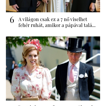
6
A világon csak ez a 7 nő viselhet
fehér ruhát, amikor a pápával talá...