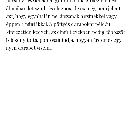
harsány részletekben gondolkodik. A megjelenése
általában letisztult és elegáns, de ez még nem jelenti
azt, hogy egyáltalán ne játszanak a színekkel vagy
éppen a mintákkal. A pöttyös darabokat például
kifejezetten kedveli, az elmúlt években pedig többször
is bizonyította, pontosan tudja, hogyan érdemes egy
ilyen darabot viselni.