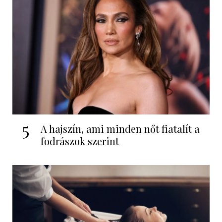
5
A hajszín, ami minden nőt fiatalít a
fodrászok szerint