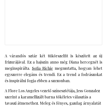
A várandós sztár két tükörszelfit is készített az új
frizurájával. Ez a hajszín anno még Diana hercegnét is
meginspirálta.
Sofia Richie
megmutatta, hogyan lehet
egyszerre elegáns és trendi. Ez a trend a fodrászokat
és inspirálni fogja ebben a szezonban.
A Flore Los Angeles vezető színesztétája, Jess Gonzalez
szerint a karamellizált barna tökéletes választás a
tavaszi átmenethez. Meleg és fényes, gazdag árnyalatát