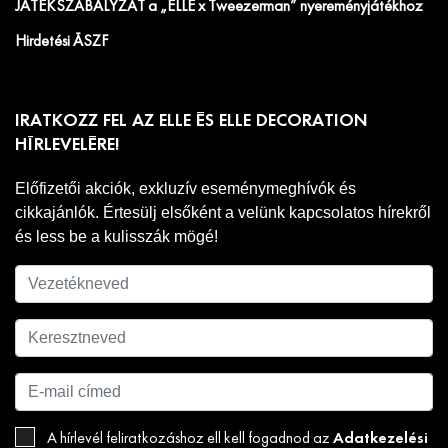
JÁTÉKSZABÁLYZAT a „ELLE x Tweezerman” nyereményjátékhoz
Hirdetési ÁSZF
IRATKOZZ FEL AZ ELLE ÉS ELLE DECORATION
HÍRLEVELÉRE!
Előfizetői akciók, exkluzív eseménymeghívók és
cikkajánlók. Értesülj elsőként a velünk kapcsolatos hírekről
és less be a kulisszák mögé!
Adatkezelési
A hírlevél feliratkozáshoz ell kell fogadnod az