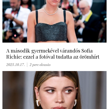
A második gyermekével várandós Sofia
Richie: ezzel a fotóval tudatta az örömhírt
2025.10.17.
2 perc olvasás