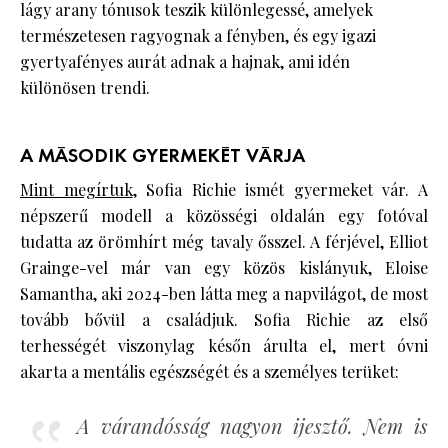
lágy arany tónusok teszik különlegessé, amelyek
természetesen ragyognak a fényben, és egy igazi
gyertyafényes aurát adnak a hajnak, ami idén
különösen trendi.
A MÁSODIK GYERMEKÉT VÁRJA
Mint megírtuk
, Sofia Richie ismét gyermeket vár. A
népszerű modell a közösségi oldalán egy fotóval
tudatta az örömhírt még tavaly ősszel. A férjével, Elliot
Grainge-vel már van egy közös kislányuk, Eloise
Samantha, aki 2024-ben látta meg a napvilágot, de most
tovább bővül a családjuk. Sofia Richie az első
terhességét viszonylag későn árulta el, mert óvni
akarta a mentális egészségét és a személyes terüket:
A várandósság nagyon ijesztő. Nem is