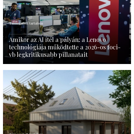
Támogatott tartalom
Amikor az AI ítél a pályán: a Lenovo
technológiája működtette a 2026-os foci-
vb legkritikusabb pillanatait
Támogatott tartalom