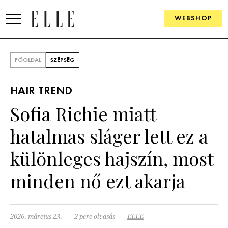
WEBSHOP
DIVAT
FŐOLDAL
SZÉPSÉG
ELLE DIGITAL
HAIR TREND
GOURMET AWARDS
Sofia Richie miatt
SZÉPSÉG
hatalmas sláger lett ez a
KULTÚRA
különleges hajszín, most
PSZICHÉ
minden nő ezt akarja
ÉLETMÓD
2026. március 23.
2 perc olvasás
ELLE
PÁRKAPCSOLAT