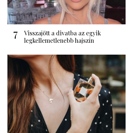
7
Visszajött a divatba az egyik
legkellemetlenebb hajszín