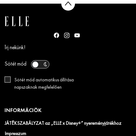
Írj nekünk!
Sötét mód
Sötét mód automatikus állítása
napszaknak megfelelően
INFORMÁCIÓK
JÁTÉKSZABÁLYZAT az „ELLE x Disney+” nyereményjátékhoz
Impresszum