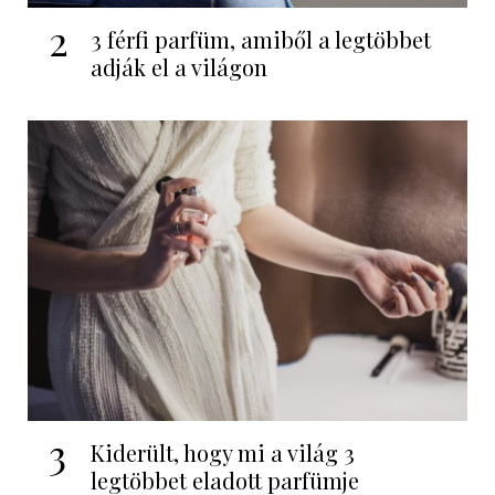
2
3 férfi parfüm, amiből a legtöbbet
adják el a világon
3
Kiderült, hogy mi a világ 3
legtöbbet eladott parfümje