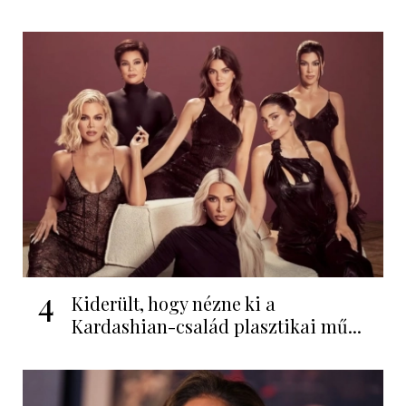
4
Kiderült, hogy nézne ki a
Kardashian-család plasztikai mű...