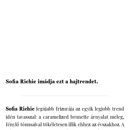
HÍRLEVÉL
Sofia Richie imádja ezt a hajtrendet.
Sofia Richie
legújabb frizurája az egyik legjobb trend
idén tavasszal: a caramelized brunette árnyalat meleg,
fénylő tónusaival tökéletesen illik ehhez az évszakhoz. A