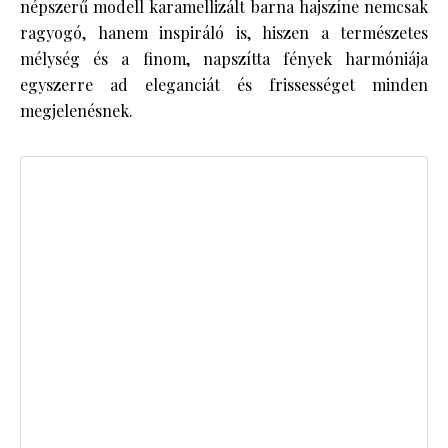
népszerű modell karamellizált barna hajszíne nemcsak
ragyogó, hanem inspiráló is, hiszen a természetes
mélység és a finom, napszítta fények harmóniája
egyszerre ad eleganciát és frissességet minden
megjelenésnek.