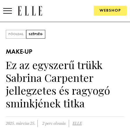
WEBSHOP
DIVAT
FŐOLDAL
SZÉPSÉG
ELLE DIGITAL
MAKE-UP
GOURMET AWARDS
Ez az egyszerű trükk
SZÉPSÉG
Sabrina Carpenter
KULTÚRA
jellegzetes és ragyogó
PSZICHÉ
sminkjének titka
ÉLETMÓD
2025. március 25.
2 perc olvasás
ELLE
PÁRKAPCSOLAT