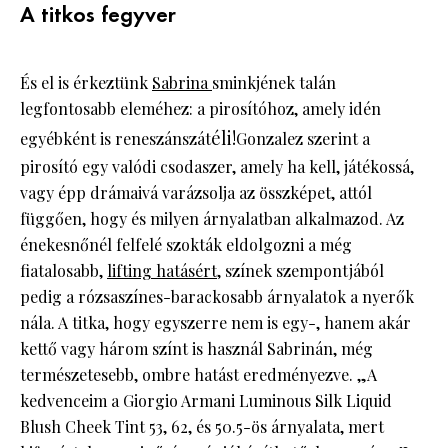
A titkos fegyver
És el is érkeztünk
Sabrina
sminkjének talán
legfontosabb eleméhez: a pirosítóhoz, amely idén
éli!
egyébként is
reneszánszát
Gonzalez szerint a
pirosító egy valódi csodaszer, amely ha kell, játékossá,
vagy épp drámaivá varázsolja az összképet, attól
függően, hogy és milyen árnyalatban alkalmazod. Az
énekesnőnél felfelé szokták eldolgozni a még
fiatalosabb,
lifting hatásért
, színek szempontjából
pedig a rózsaszínes-barackosabb árnyalatok a nyerők
nála. A titka, hogy egyszerre nem is egy-, hanem akár
kettő vagy három színt is használ Sabrinán, még
természetesebb, ombre hatást eredményezve. „A
kedvenceim a Giorgio Armani Luminous Silk Liquid
Blush Cheek Tint 53, 62, és 50.5-ös árnyalata, mert