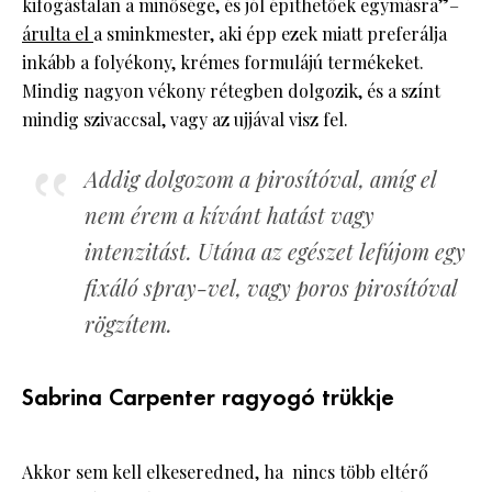
kifogástalan a minősége, és jól építhetőek egymásra”–
árulta el
a sminkmester, aki épp ezek miatt preferálja
inkább a folyékony, krémes formulájú termékeket.
Mindig nagyon vékony rétegben dolgozik, és a színt
mindig szivaccsal, vagy az ujjával visz fel.
Addig dolgozom a pirosítóval, amíg el
nem érem a kívánt hatást vagy
intenzitást. Utána az egészet lefújom egy
fixáló spray-vel, vagy poros pirosítóval
rögzítem.
Sabrina Carpenter ragyogó trükkje
Akkor sem kell elkeseredned, ha nincs több eltérő