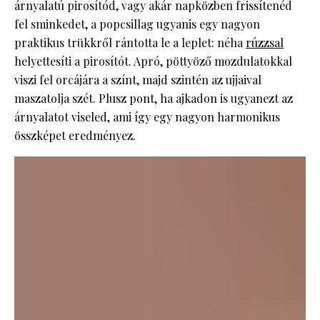
árnyalatú pirosítód, vagy akár napközben frissítenéd
fel sminkedet, a popcsillag ugyanis egy nagyon
praktikus trükkről rántotta le a leplet: néha
rúzzsal
helyettesíti a pirosítót. Apró, pöttyöző mozdulatokkal
viszi fel orcájára a színt, majd szintén az ujjaival
maszatolja szét. Plusz pont, ha ajkadon is ugyanezt az
árnyalatot viseled, ami így egy nagyon harmonikus
összképet eredményez.