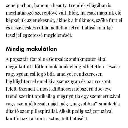
zeneiparban, hanem a beauty-trendek világában is
meghatározó szereplővé vált. Elég, ha csak magunk elé
képzeljük az énekesnőt, akinek a hullámos, szőke fürtjei
és a szivecskés ruhái mellett a retro-hatású sminkje
teszi jellegzetessé megjelenését.
Mindig makulátlan
A popsztár Carolina Gonzalez sminkmester által
megalkotott időtlen lookjának elengedhetetlen része a
ragyogóan csillogó bőr, amelyet rendszeresen
highlighterrel emel ki a szemzugan és az arccsont
felett. Szemeit a most különösen népszerű doe-eye
trend szerint optikailag megnyújtja egy szemceruzával
vagy szemhéjtussal, majd még „nagyobbra”
sminkeli
a
dúsító szempillaspirállal. Ajkait pedig szájceruzával
kontúrozza a kontrasztos, telt hatásért.