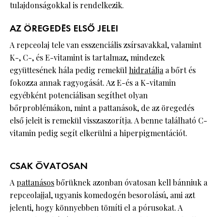
tulajdonságokkal is rendelkezik.
AZ ÖREGEDÉS ELSŐ JELEI
A repceolaj tele van esszenciális zsírsavakkal, valamint
K-, C-, és E-vitamint is tartalmaz, mindezek
együttesének hála pedig remekül
hidratálja
a bőrt és
fokozza annak ragyogását. Az E-és a K-vitamin
egyébként potenciálisan segíthet olyan
bőrproblémákon, mint a pattanások, de az öregedés
első jeleit is remekül visszaszorítja. A benne található C-
vitamin pedig segít elkerülni a hiperpigmentációt.
CSAK ÓVATOSAN
A
pattanásos
bőrüknek azonban óvatosan kell bánniuk a
repceolajjal, ugyanis komedogén besorolású, ami azt
jelenti, hogy könnyebben tömíti el a pórusokat. A