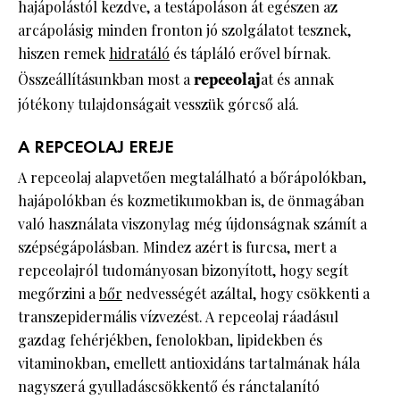
hajápolástól kezdve, a testápoláson át egészen az
arcápolásig minden fronton jó szolgálatot tesznek,
hiszen remek
hidratáló
és tápláló erővel bírnak.
Összeállításunkban most a
repceolaj
at és annak
jótékony tulajdonságait vesszük górcső alá.
A REPCEOLAJ EREJE
A repceolaj alapvetően megtalálható a bőrápolókban,
hajápolókban és kozmetikumokban is, de önmagában
való használata viszonylag még újdonságnak számít a
szépségápolásban. Mindez azért is furcsa, mert a
repceolajról tudományosan bizonyított, hogy segít
megőrzini a
bőr
nedvességét azáltal, hogy csökkenti a
transzepidermális vízvezést. A repceolaj ráadásul
gazdag fehérjékben, fenolokban, lipidekben és
vitaminokban, emellett antioxidáns tartalmának hála
nagyszerá gyulladáscsökkentő és ránctalanító