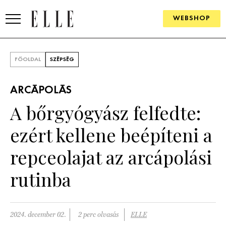
WEBSHOP
DIVAT
FŐOLDAL
SZÉPSÉG
ELLE DIGITAL
ARCÁPOLÁS
GOURMET AWARDS
A bőrgyógyász felfedte:
SZÉPSÉG
ezért kellene beépíteni a
KULTÚRA
repceolajat az arcápolási
PSZICHÉ
rutinba
ÉLETMÓD
2024. december 02.
2 perc olvasás
ELLE
PÁRKAPCSOLAT