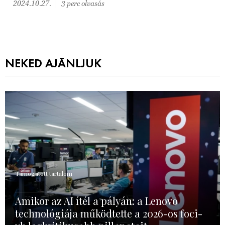
2024.10.27.
3 perc olvasás
NEKED AJÁNLJUK
Támogatott tartalom
Amikor az AI ítél a pályán: a Lenovo
technológiája működtette a 2026-os foci-