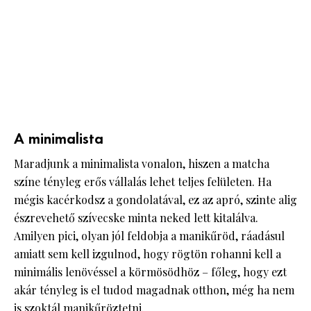
A minimalista
Maradjunk a minimalista vonalon, hiszen a matcha
színe tényleg erős vállalás lehet teljes felületen. Ha
mégis kacérkodsz a gondolatával, ez az apró, szinte alig
észrevehető szívecske minta neked lett kitalálva.
Amilyen pici, olyan jól feldobja a manikűröd, ráadásul
amiatt sem kell izgulnod, hogy rögtön rohanni kell a
minimális lenövéssel a körmösödhöz – főleg, hogy ezt
akár tényleg is el tudod magadnak otthon, még ha nem
is szoktál manikűröztetni.