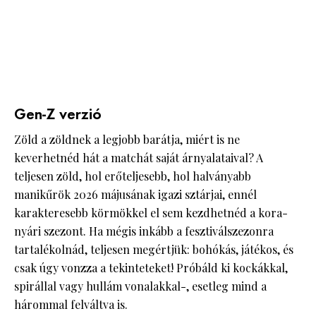
Gen-Z verzió
Zöld a zöldnek a legjobb barátja, miért is ne
keverhetnéd hát a matchát saját árnyalataival? A
teljesen zöld, hol erőteljesebb, hol halványabb
manikűrök 2026 májusának igazi sztárjai, ennél
karakteresebb körmökkel el sem kezdhetnéd a kora-
nyári szezont. Ha mégis inkább a fesztiválszezonra
tartalékolnád, teljesen megértjük: bohókás, játékos, és
csak úgy vonzza a tekinteteket! Próbáld ki kockákkal,
spirállal vagy hullám vonalakkal-, esetleg mind a
hárommal felváltva is.