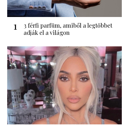
1
3 férfi parfüm, amiből a legtöbbet
adják el a világon