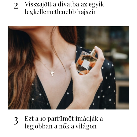
2
Visszajött a divatba az egyik
legkellemetlenebb hajszín
3
Ezt a 10 parfümöt imádják a
legjobban a nők a világon