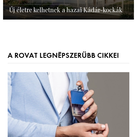
Új életre kelhetnek a hazai Kádár-kockák
A ROVAT LEGNÉPSZERŰBB CIKKEI