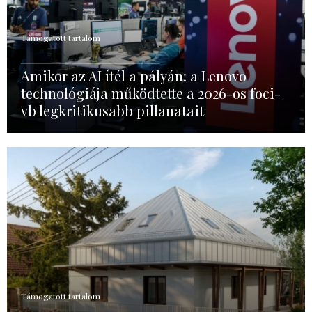
Támogatott tartalom
Amikor az AI ítél a pályán: a Lenovo
technológiája működtette a 2026-os foci-
vb legkritikusabb pillanatait
Támogatott tartalom