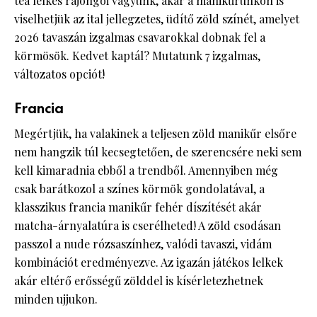
tea lelkes rajongói vagyunk, akár a manikűrünkön is
viselhetjük az ital jellegzetes, üdítő zöld színét, amelyet
2026 tavaszán izgalmas csavarokkal dobnak fel a
körmösök. Kedvet kaptál? Mutatunk 7 izgalmas,
változatos opciót!
Francia
Megértjük, ha valakinek a teljesen zöld manikűr elsőre
nem hangzik túl kecsegtetően, de szerencsére neki sem
kell kimaradnia ebből a trendből. Amennyiben még
csak barátkozol a színes körmök gondolatával, a
klasszikus francia manikűr fehér díszítését akár
matcha-árnyalatúra is cserélheted! A zöld csodásan
passzol a nude rózsaszínhez, valódi tavaszi, vidám
kombinációt eredményezve. Az igazán játékos lelkek
akár eltérő erősségű zölddel is kísérletezhetnek
minden ujjukon.