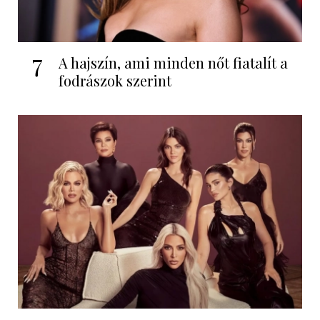
7
A hajszín, ami minden nőt fiatalít a
fodrászok szerint