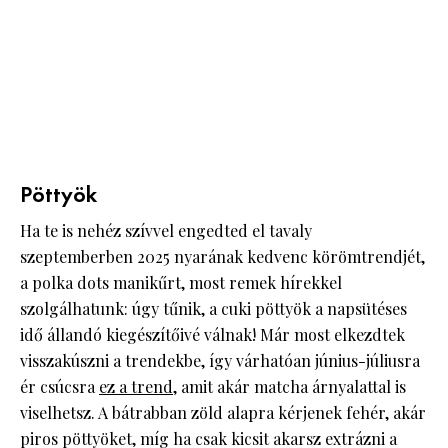
Pöttyök
Ha te is nehéz szívvel engedted el tavaly
szeptemberben 2025 nyarának kedvenc körömtrendjét,
a polka dots manikűrt, most remek hírekkel
szolgálhatunk: úgy tűnik, a cuki pöttyök a napsütéses
idő állandó kiegészítőivé válnak! Már most elkezdtek
visszakúszni a trendekbe, így várhatóan június-júliusra
ér csúcsra
ez a trend
, amit akár matcha árnyalattal is
viselhetsz. A bátrabban zöld alapra kérjenek fehér, akár
piros pöttyöket, míg ha csak kicsit akarsz extrázni a