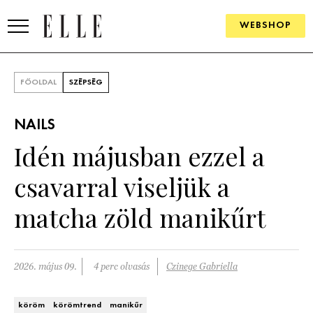
WEBSHOP
DIVAT
FŐOLDAL
SZÉPSÉG
ELLE DIGITAL
NAILS
GOURMET AWARDS
Idén májusban ezzel a
SZÉPSÉG
csavarral viseljük a
KULTÚRA
matcha zöld manikűrt
PSZICHÉ
2026. május 09.
4 perc olvasás
Czinege Gabriella
ÉLETMÓD
PÁRKAPCSOLAT
köröm
körömtrend
manikűr