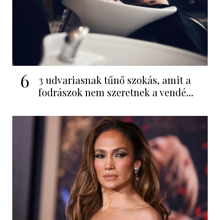
6
3 udvariasnak tűnő szokás, amit a
fodrászok nem szeretnek a vendé...