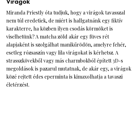
Virágok
Miranda Priestly óta tudjuk, hogy a virágok tavasszal
nem túl eredetiek, de miért is hallgatnánk egy fiktív
karakterre, ha közben ilyen csodás körmöket is
viselhetünk? A matcha zöld akár egy füves rét
alapjaként is szolgálhat manikűrödön, amelyre fehér,
esetleg rózsaszín vagy lila virágokat is kérhetsz. A
strasszkövekből vagy más charmbokból épített 3D-s
megoldások is pazarul mutatnak, de akár egy, a virágok
közé rejtett édes eperminta is kimaxolhatja a tavaszi
életérzést.