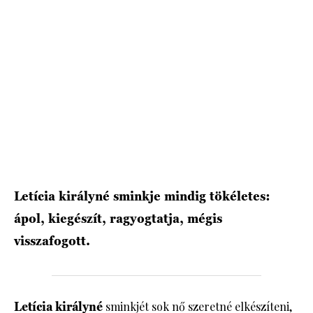
HÍRLEVÉL
Letícia királyné sminkje mindig tökéletes:
ápol, kiegészít, ragyogtatja, mégis
visszafogott.
Letícia királyné
sminkjét sok nő szeretné elkészíteni,