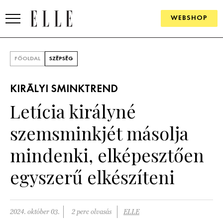
WEBSHOP
DIVAT
FŐOLDAL
SZÉPSÉG
ELLE DIGITAL
KIRÁLYI SMINKTREND
GOURMET AWARDS
Letícia királyné
SZÉPSÉG
szemsminkjét másolja
KULTÚRA
mindenki, elképesztően
PSZICHÉ
egyszerű elkészíteni
ÉLETMÓD
2024. október 03.
2 perc olvasás
ELLE
PÁRKAPCSOLAT