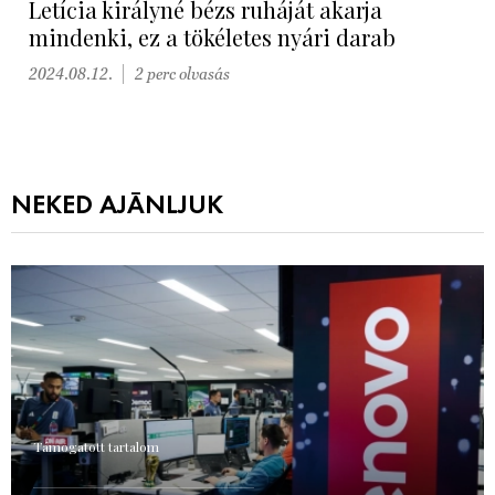
Letícia királyné bézs ruháját akarja
mindenki, ez a tökéletes nyári darab
2024.08.12.
2 perc olvasás
NEKED AJÁNLJUK
Támogatott tartalom