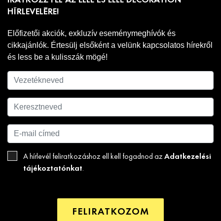
IRATKOZZ FEL AZ ELLE ÉS ELLE DECORATION
HÍRLEVELÉRE!
Előfizetői akciók, exkluzív eseménymeghívók és
cikkajánlók. Értesülj elsőként a velünk kapcsolatos hírekről
és less be a kulisszák mögé!
Adatkezelési
A hírlevél feliratkozáshoz ell kell fogadnod az
tájékoztatónkat
.
FELIRATKOZOM