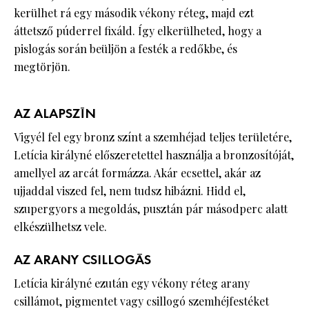
kerülhet rá egy második vékony réteg, majd ezt
áttetsző púderrel fixáld. Így elkerülheted, hogy a
pislogás során beüljön a festék a redőkbe, és
megtörjön.
AZ ALAPSZÍN
Vigyél fel egy bronz színt a szemhéjad teljes területére,
Letícia királyné előszeretettel használja a bronzosítóját,
amellyel az arcát formázza. Akár ecsettel, akár az
ujjaddal viszed fel, nem tudsz hibázni. Hidd el,
szupergyors a megoldás, pusztán pár másodperc alatt
elkészülhetsz vele.
AZ ARANY CSILLOGÁS
Letícia királyné ezután egy vékony réteg arany
csillámot, pigmentet vagy csillogó szemhéjfestéket