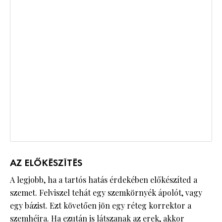
AZ ELŐKÉSZÍTÉS
A legjobb, ha a tartós hatás érdekében előkészíted a
szemet. Felviszel tehát egy szemkörnyék ápolót, vagy
egy bázist. Ezt követően jön egy réteg korrektor a
szemhéjra. Ha ezután is látszanak az erek, akkor