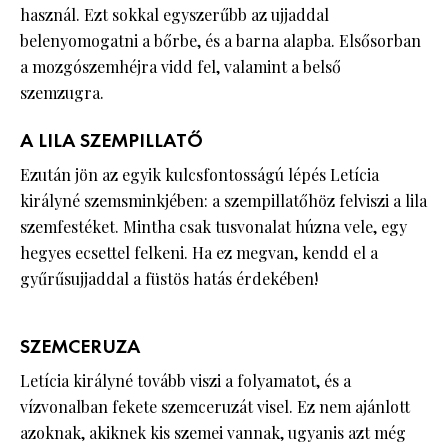
használ. Ezt sokkal egyszerűbb az ujjaddal
belenyomogatni a bőrbe, és a barna alapba. Elsősorban
a mozgószemhéjra vidd fel, valamint a belső
szemzugra.
A LILA SZEMPILLATŐ
Ezután jön az egyik kulcsfontosságú lépés Letícia
királyné szemsminkjében: a szempillatőhöz felviszi a lila
szemfestéket. Mintha csak tusvonalat húzna vele, egy
hegyes ecsettel felkeni. Ha ez megvan, kendd el a
gyűrűsujjaddal a füstös hatás érdekében!
SZEMCERUZA
Letícia királyné tovább viszi a folyamatot, és a
vízvonalban fekete szemceruzát visel. Ez nem ajánlott
azoknak, akiknek kis szemei vannak, ugyanis azt még