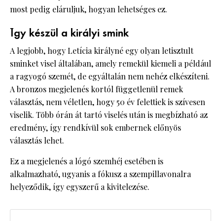
most pedig eláruljuk, hogyan lehetséges ez.
Így készül a királyi smink
A legjobb, hogy Letícia királyné egy olyan letisztult
sminket visel általában, amely remekül kiemeli a például
a ragyogó szemét, de egyáltalán nem nehéz elkészíteni.
A bronzos megjelenés kortól függetlenül remek
választás, nem véletlen, hogy 50 év felettiek is szívesen
viselik. Több órán át tartó viselés után is megbízható az
eredmény, így rendkívül sok embernek előnyös
választás lehet.
Ez a megjelenés a lógó szemhéj esetében is
alkalmazható, ugyanis a fókusz a szempillavonalra
helyeződik, így egyszerű a kivitelezése.