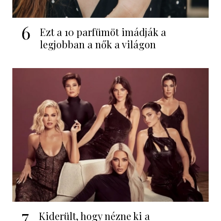
6
Ezt a 10 parfümöt imádják a
legjobban a nők a világon
7
Kiderült, hogy nézne ki a