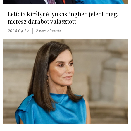
Letícia királyné lyukas ingben jelent meg,
merész darabot választott
2024.09.19.
2 perc olvasás