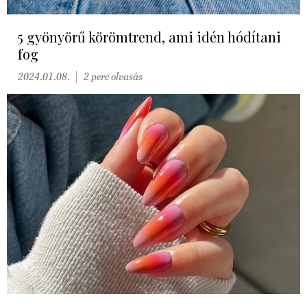
5 gyönyörű körömtrend, ami idén hódítani
fog
2024.01.08.
2 perc olvasás