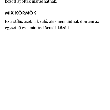
között ápoltak maradhatnak
.
MIX KÖRMÖK
Ez a stílus azoknak való, akik nem tudnak dönteni az
egyszínű és a mintás körmök között.