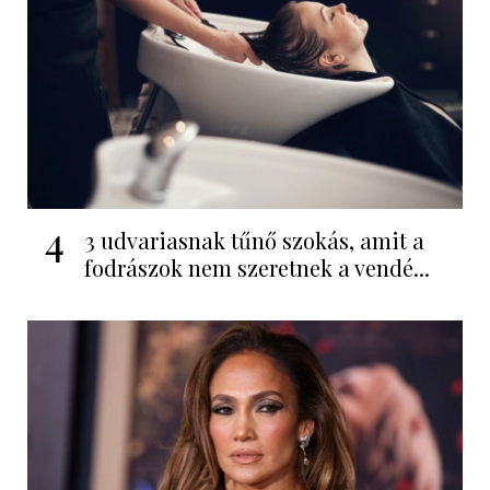
4
3 udvariasnak tűnő szokás, amit a
fodrászok nem szeretnek a vendé...