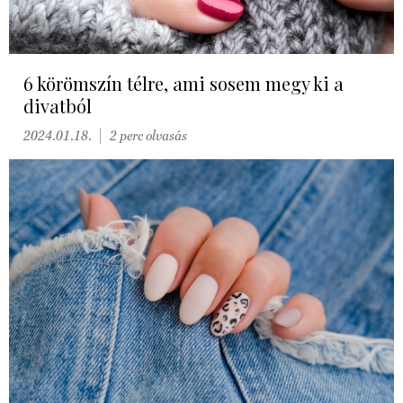
6 körömszín télre, ami sosem megy ki a
divatból
2024.01.18.
2 perc olvasás