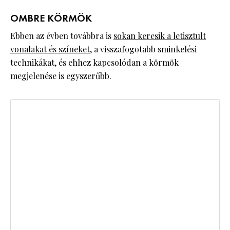
OMBRE KÖRMÖK
Ebben az évben továbbra is
sokan keresik a letisztult
vonalakat és színeket
, a visszafogotabb sminkelési
technikákat, és ehhez kapcsolódan a körmök
megjelenése is egyszerűbb.