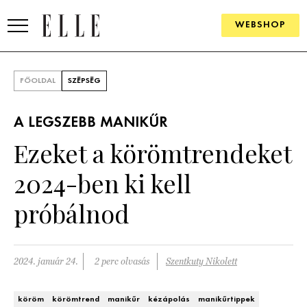
WEBSHOP
DIVAT
FŐOLDAL
SZÉPSÉG
ELLE DIGITAL
A LEGSZEBB MANIKŰR
GOURMET AWARDS
Ezeket a körömtrendeket
SZÉPSÉG
2024-ben ki kell
KULTÚRA
próbálnod
PSZICHÉ
2024. január 24.
2 perc olvasás
Szentkuty Nikolett
ÉLETMÓD
PÁRKAPCSOLAT
köröm
körömtrend
manikűr
kézápolás
manikűrtippek