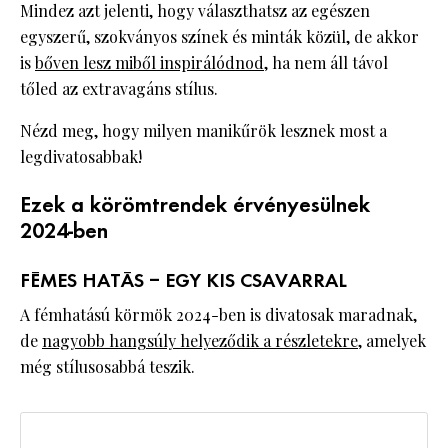
Mindez azt jelenti, hogy választhatsz az egészen
egyszerű, szokványos színek és minták közül, de akkor
is
bőven lesz miből inspirálódnod
, ha nem áll távol
tőled az extravagáns stílus.
Nézd meg, hogy milyen manikűrök lesznek most a
legdivatosabbak!
Ezek a körömtrendek érvényesülnek
2024-ben
FÉMES HATÁS – EGY KIS CSAVARRAL
A fémhatású körmök 2024-ben is divatosak maradnak,
de
nagyobb hangsúly helyeződik a részletekre
, amelyek
még stílusosabbá teszik.