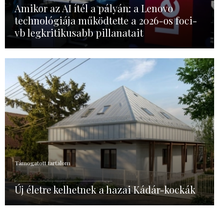
Amikor az AI ítél a pályán: a Lenovo
technológiája működtette a 2026-os foci-
vb legkritikusabb pillanatait
Támogatott tartalom
Új életre kelhetnek a hazai Kádár-kockák