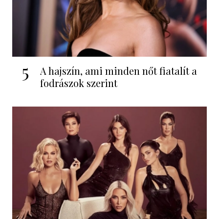
5
A hajszín, ami minden nőt fiatalít a
fodrászok szerint