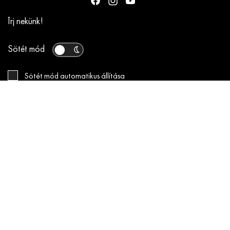
Írj nekünk!
Sötét mód
Sötét mód automatikus állítása
napszaknak megfelelően
INFORMÁCIÓK
JÁTÉKSZABÁLYZAT az „ELLE x Disney+” nyereményjátékhoz
Impresszum
Általános szerződési feltételek
ELLE Médiaajánlat 2026
ELLE Decor Médiaajánlat 2026