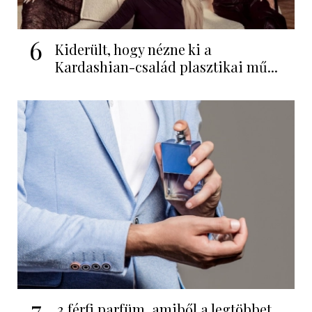
6
Kiderült, hogy nézne ki a
Kardashian-család plasztikai mű...
7
3 férfi parfüm, amiből a legtöbbet