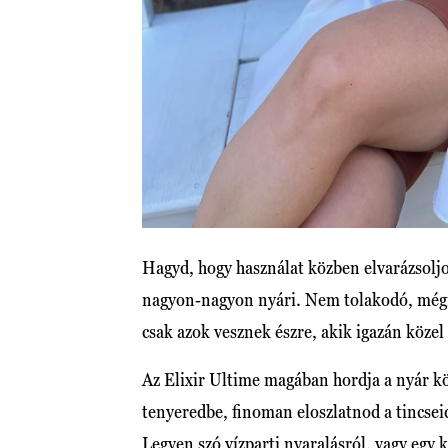
Hagyd, hogy használat közben elvarázsoljon
nagyon-nagyon nyári. Nem tolakodó, mégi
csak azok vesznek észre, akik igazán köze
Az Elixir Ultime magában hordja a nyár k
tenyeredbe, finoman eloszlatnod a tincsei
Legyen szó vízparti nyaralásról, vagy egy k