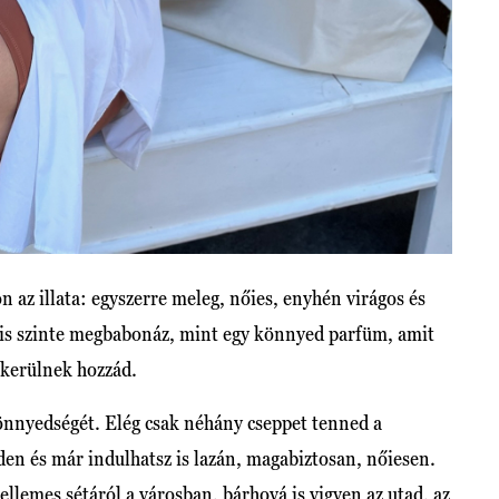
 az illata: egyszerre meleg, nőies, enyhén virágos és
s szinte megbabonáz, mint egy könnyed parfüm, amit
l kerülnek hozzád.
önnyedségét. Elég csak néhány cseppet tenned a
den és már indulhatsz is lazán, magabiztosan, nőiesen.
ellemes sétáról a városban, bárhová is vigyen az utad, az