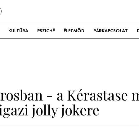
KULTÚRA
PSZICHÉ
ÉLETMÓD
PÁRKAPCSOLAT
árosban - a Kérastase 
igazi jolly jokere