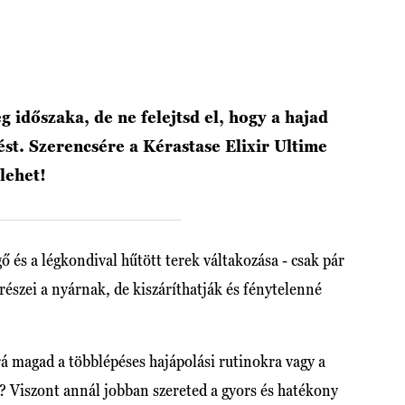
g időszaka, de ne felejtsd el, hogy a hajad
ést. Szerencsére a Kérastase Elixir Ultime
 lehet!
ő és a légkondival hűtött terek váltakozása - csak pár
részei a nyárnak, de kiszáríthatják és fénytelenné
á magad a többlépéses hajápolási rutinokra vagy a
a? Viszont annál jobban szereted a gyors és hatékony