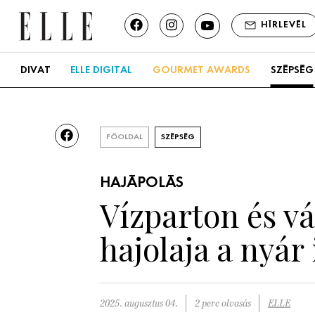
HÍRLEVÉL
DIVAT
ELLE DIGITAL
GOURMET AWARDS
SZÉPSÉG
FŐOLDAL
SZÉPSÉG
HAJÁPOLÁS
Vízparton és v
hajolaja a nyár 
2025. augusztus 04.
2 perc olvasás
ELLE