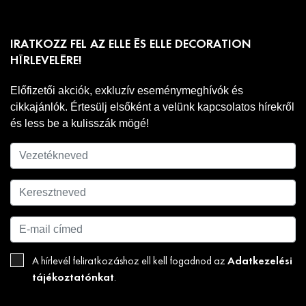
IRATKOZZ FEL AZ ELLE ÉS ELLE DECORATION
HÍRLEVELÉRE!
Előfizetői akciók, exkluzív eseménymeghívók és
cikkajánlók. Értesülj elsőként a velünk kapcsolatos hírekről
és less be a kulisszák mögé!
Adatkezelési
A hírlevél feliratkozáshoz ell kell fogadnod az
tájékoztatónkat
.