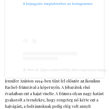
A bejegyzés megtekintése az Instagramon
🌼 Mimi 🌼 (@jen.aniston2020) által megosztott bejegyz
Jennifer Aniston 1994-ben tűnt fel először az ikonikus
Rachel-frizurával a képernyőn. A Jóbarátok első
évadaiban ezt a hajat viselte. A frizura olyan nagy hatást
gyakorolt a trendekre, hogy rengeteg nő kérte ezt a
hajvágást, a fodrászoknak pedig elég volt annyit