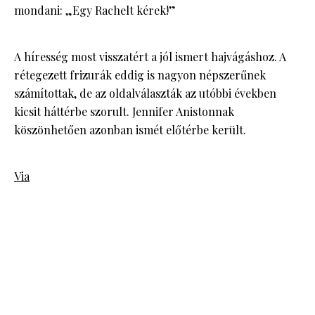
mondani: „Egy Rachelt kérek!”
A híresség most visszatért a jól ismert hajvágáshoz. A
rétegezett frizurák eddig is nagyon népszerűnek
számítottak, de az oldalválaszták az utóbbi években
kicsit háttérbe szorult. Jennifer Anistonnak
köszönhetően azonban ismét előtérbe került.
Via