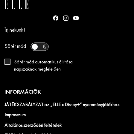
Írj nekünk!
Sötét mód
Sötét mód automatikus állítása
napszaknak megfelelően
INFORMÁCIÓK
JÁTÉKSZABÁLYZAT az „ELLE x Disney+” nyereményjátékhoz
Impresszum
Általános szerződési feltételek