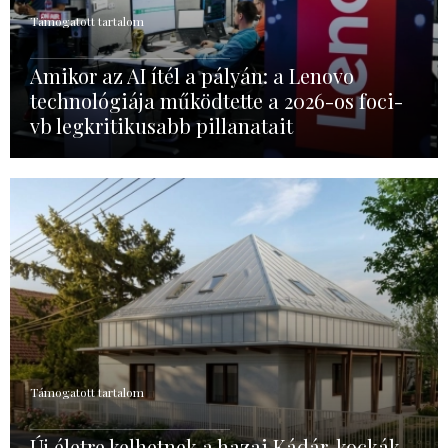
Támogatott tartalom
Amikor az AI ítél a pályán: a Lenovo
technológiája működtette a 2026-os foci-
vb legkritikusabb pillanatait
Támogatott tartalom
Új életre kelhetnek a hazai Kádár-kockák