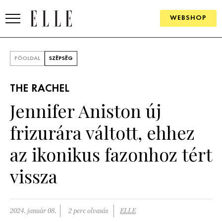
WEBSHOP
DIVAT
FŐOLDAL
SZÉPSÉG
ELLE DIGITAL
THE RACHEL
GOURMET AWARDS
Jennifer Aniston új
SZÉPSÉG
frizurára váltott, ehhez
KULTÚRA
az ikonikus fazonhoz tért
PSZICHÉ
vissza
ÉLETMÓD
2024. január 08.
2 perc olvasás
ELLE
PÁRKAPCSOLAT