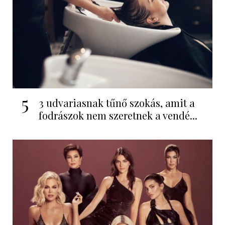
5
3 udvariasnak tűnő szokás, amit a
fodrászok nem szeretnek a vendé...