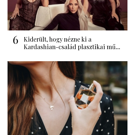
6
Kiderült, hogy nézne ki a
Kardashian-család plasztikai mű...