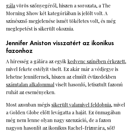
gála
vörös szőnyegéről, hiszen a sorozata, a The
Morning Show két kategóriában is jelölt volt. A
színésznő megjelenése ismét tökéletes volt, és még
meglepetést is sikerült okoznia.
Jennifer Aniston visszatért az ikonikus
fazonhoz
A híresség a gálára az egyik
kedvenc színében érkezett
,
mivel fekete estélyit viselt. Ez akár már a védjegye is
lehetne Jennifernek, hiszen az elmúlt évtizedekben
számtalan alkalommal
viselt hasonló, letisztult fazonú
ruhát az eseményeken.
Most azonban mégis
sikerült valamivel feldobnia
, mivel
a Golden Globe előtt levágatta a haját. Ez önmagában
még nem lenne olyan nagy szenzáció, de a fazon
nagyon hasonlít az ikonikus Rachel-frizurára, sőt!