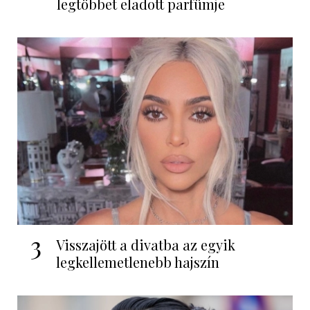
legtöbbet eladott parfümje
3
Visszajött a divatba az egyik
legkellemetlenebb hajszín