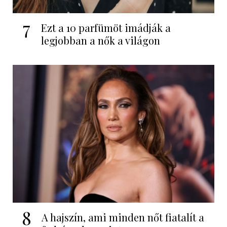
7
Ezt a 10 parfümöt imádják a
legjobban a nők a világon
8
A hajszín, ami minden nőt fiatalít a