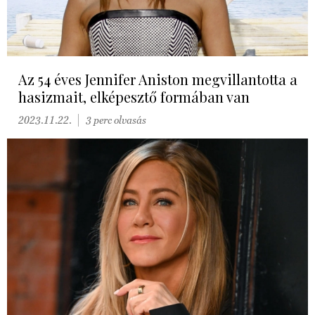
Az 54 éves Jennifer Aniston megvillantotta a
hasizmait, elképesztő formában van
2023.11.22.
3 perc olvasás