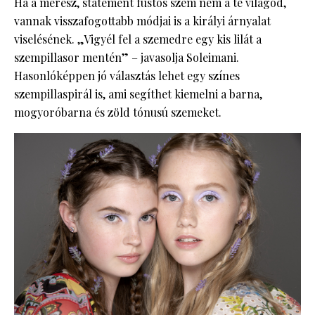
Ha a merész, statement füstös szem nem a te világod,
vannak visszafogottabb módjai is a királyi árnyalat
viselésének. „Vigyél fel a szemedre egy kis lilát a
szempillasor mentén” – javasolja Soleimani.
Hasonlóképpen jó választás lehet egy színes
szempillaspirál is, ami segíthet kiemelni a barna,
mogyoróbarna és zöld tónusú szemeket.