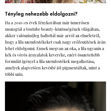
Tényleg nehezebb eldolgozni?
Ha a 2010-es évek fénykorában már ismerősen
mozogtál a Youtube beauty-közösségének világában,
akkor valószínűleg hallottál már arról az elméletről,
hogy a lila szemfestékeket csak nagy erőfeszítések árán
lehet eldolgozni. Ennek megvan az oka, a lila ugyanis a
kék és vörös árnyalatok keveréke, ezért összetettebb
formulát igényel a lila szemfestékek megalkotása,
amelyek alapvetően kevésbé jól pigmentáltak, mint a
többi szín.