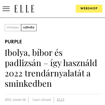
WEBSHOP
DIVAT
FŐOLDAL
SZÉPSÉG
ELLE DIGITAL
PURPLE
GOURMET AWARDS
Ibolya, bíbor és
SZÉPSÉG
padlizsán – így használd
KULTÚRA
2022 trendárnyalatát a
PSZICHÉ
sminkedben
ÉLETMÓD
2022. január 06.
5 perc olvasás
ELLE
PÁRKAPCSOLAT