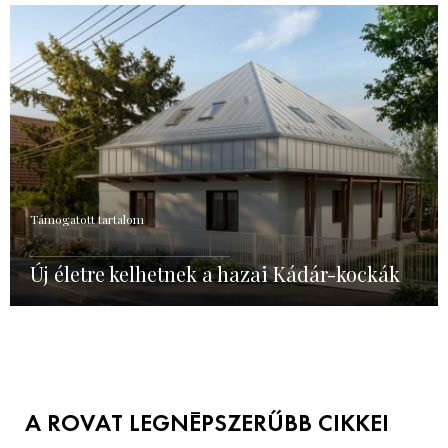
Támogatott tartalom
Új életre kelhetnek a hazai Kádár-kockák
A ROVAT LEGNÉPSZERŰBB CIKKEI