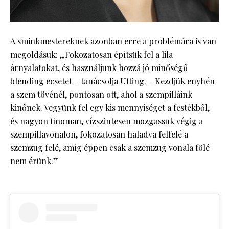
A sminkmestereknek azonban erre a problémára is van
megoldásuk: „Fokozatosan építsük fel a lila
árnyalatokat, és használjunk hozzá jó minőségű
blending ecsetet – tanácsolja Utting. – Kezdjük enyhén
a szem tövénél, pontosan ott, ahol a szempilláink
kinőnek. Vegyünk fel egy kis mennyiséget a festékből,
és nagyon finoman, vízszintesen mozgassuk végig a
szempillavonalon, fokozatosan haladva felfelé a
szemzug felé, amíg éppen csak a szemzug vonala fölé
nem érünk.”