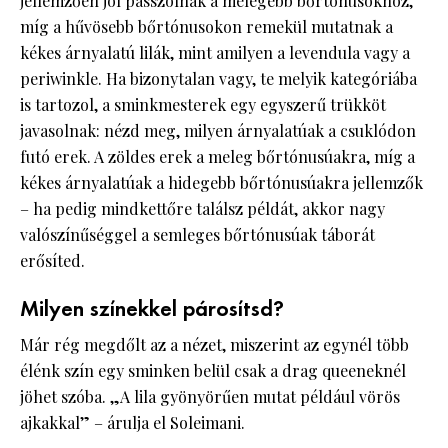
jellemzően jól passzolnak a melegebb bőrtónusokhoz,
míg a hűvösebb bőrtónusokon remekül mutatnak a
kékes árnyalatú lilák, mint amilyen a levendula vagy a
periwinkle. Ha bizonytalan vagy, te melyik kategóriába
is tartozol, a sminkmesterek egy egyszerű trükköt
javasolnak: nézd meg, milyen árnyalatúak a csuklódon
futó erek. A zöldes erek a meleg bőrtónusúakra, míg a
kékes árnyalatúak a hidegebb bőrtónusúakra jellemzők
– ha pedig mindkettőre találsz példát, akkor nagy
valószínűséggel a semleges bőrtónusúak táborát
erősíted.
Milyen színekkel párosítsd?
Már rég megdőlt az a nézet, miszerint az egynél több
élénk szín egy sminken belül csak a drag queeneknél
jöhet szóba. „A lila gyönyörűen mutat például vörös
ajkakkal” – árulja el Soleimani.