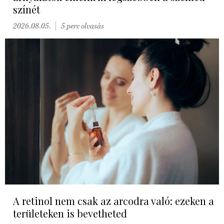
színét
2026.08.05.
5 perc olvasás
A retinol nem csak az arcodra való: ezeken a
területeken is bevetheted