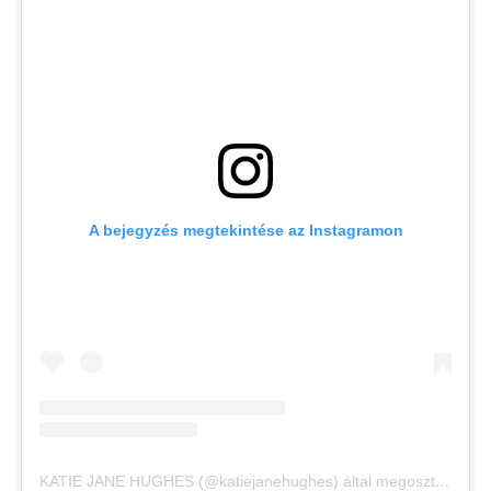
A bejegyzés megtekintése az Instagramon
KATIE JANE HUGHES (@katiejanehughes) által megosztott bejegyzés