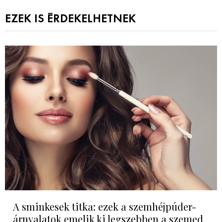
EZEK IS ÉRDEKELHETNEK
A sminkesek titka: ezek a szemhéjpúder-
árnyalatok emelik ki legszebben a szemed