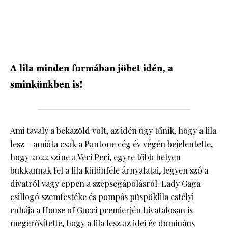
A lila minden formában jöhet idén, a
sminkünkben is!
Ami tavaly a békazöld volt, az idén úgy tűnik, hogy a lila
lesz – amióta csak a Pantone cég év végén bejelentette,
hogy 2022 színe a Veri Peri, egyre több helyen
bukkannak fel a lila különféle árnyalatai, legyen szó a
divatról vagy éppen a szépségápolásról. Lady Gaga
csillogó szemfestéke és pompás püspöklila estélyi
ruhája a House of Gucci premierjén hivatalosan is
megerősítette, hogy a lila lesz az idei év domináns