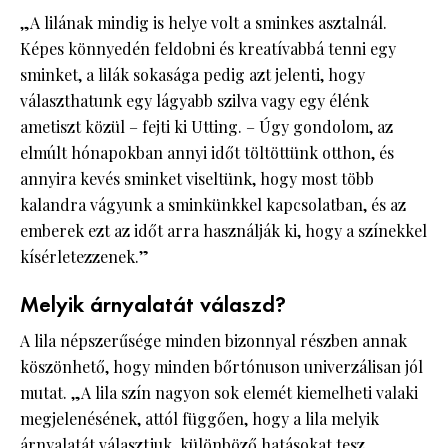
„A lilának mindig is helye volt a sminkes asztalnál.
Képes könnyedén feldobni és kreatívabbá tenni egy
sminket, a lilák sokasága pedig azt jelenti, hogy
választhatunk egy lágyabb szilva vagy egy élénk
ametiszt közül – fejti ki Utting. – Úgy gondolom, az
elmúlt hónapokban annyi időt töltöttünk otthon, és
annyira kevés sminket viseltünk, hogy most több
kalandra vágyunk a sminkünkkel kapcsolatban, és az
emberek ezt az időt arra használják ki, hogy a színekkel
kísérletezzenek.”
Melyik árnyalatát válaszd?
A lila népszerűsége minden bizonnyal részben annak
köszönhető, hogy minden bőrtónuson univerzálisan jól
mutat. „A lila szín nagyon sok elemét kiemelheti valaki
megjelenésének, attól függően, hogy a lila melyik
árnyalatát választjuk, különböző hatásokat tesz