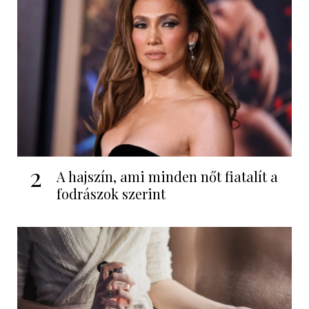
2
A hajszín, ami minden nőt fiatalít a
fodrászok szerint