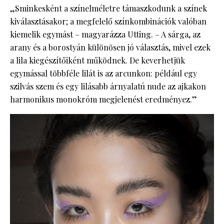
„Sminkesként a színelméletre támaszkodunk a színek
kiválasztásakor; a megfelelő színkombinációk valóban
kiemelik egymást – magyarázza Utting. – A sárga, az
arany és a borostyán különösen jó választás, mivel ezek
a lila kiegészítőiként működnek. De keverhetjük
egymással többféle lilát is az arcunkon: például egy
szilvás szem és egy lilásabb árnyalatú nude az ajkakon
harmonikus monokróm megjelenést eredményez.”