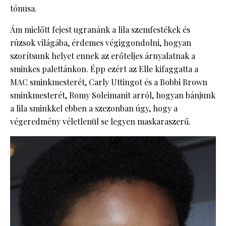
tónusa.
Ám mielőtt fejest ugranánk a lila szemfestékek és
rúzsok világába, érdemes végiggondolni, hogyan
szorítsunk helyet ennek az erőteljes árnyalatnak a
sminkes palettánkon. Épp ezért az Elle kifaggatta a
MAC sminkmesterét, Carly Uttingot és a Bobbi Brown
sminkmesterét, Romy Soleimanit arról, hogyan bánjunk
a lila sminkkel ebben a szezonban úgy, hogy a
végeredmény véletlenül se legyen maskaraszerű.